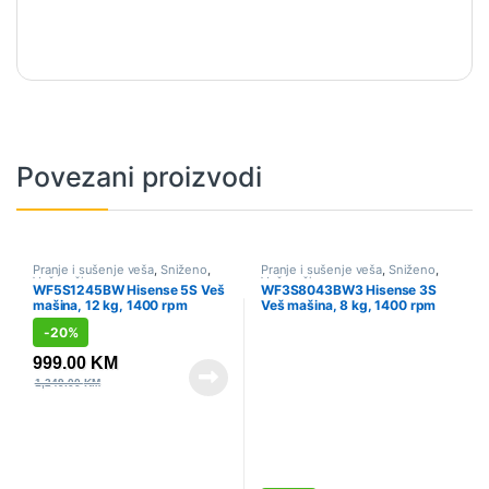
Povezani proizvodi
Pranje i sušenje veša
,
Sniženo
,
Pranje i sušenje veša
,
Sniženo
,
Veš mašine
Veš mašine
WF5S1245BW Hisense 5S Veš
WF3S8043BW3 Hisense 3S
mašina, 12 kg, 1400 rpm
Veš mašina, 8 kg, 1400 rpm
-
20%
999.00
KM
1,249.00
KM