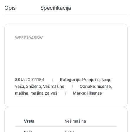
Opis
Specifikacija
WF5S1045BW
SKU:
20011184
Kategorije:
Pranje i sušenje
veša
,
Sniženo
,
Veš mašine
Oznake:
hisense
,
mašina
,
mašina za veš
Marka:
Hisense
Vrsta
Veš mašina