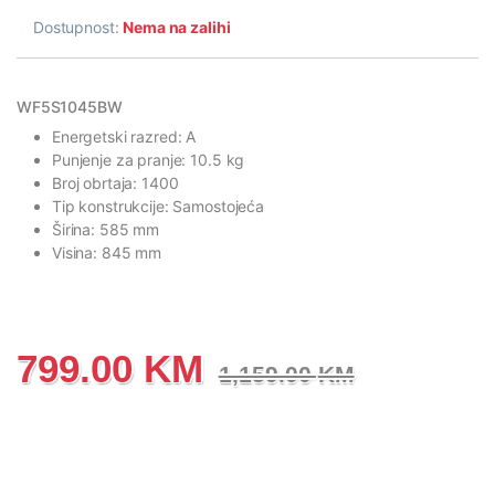
Dostupnost:
Nema na zalihi
WF5S1045BW
Energetski razred: A
Punjenje za pranje: 10.5 kg
Broj obrtaja: 1400
Tip konstrukcije: Samostojeća
Širina: 585 mm
Visina: 845 mm
799.00
KM
1,159.00
KM