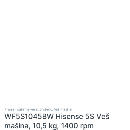
Pranje i sušenje veša
,
Sniženo
,
Veš mašine
WF5S1045BW Hisense 5S Veš
mašina, 10,5 kg, 1400 rpm