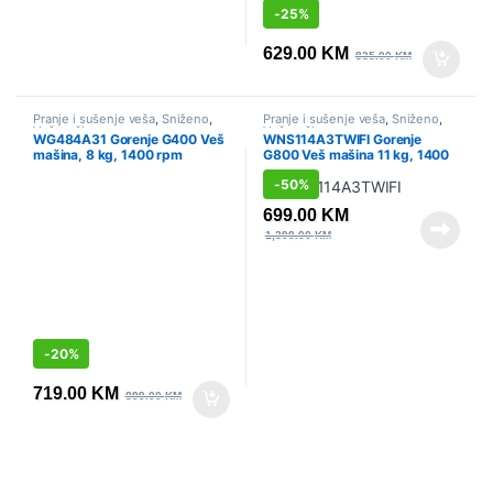
-
25%
629.00
KM
835.00
KM
Pranje i sušenje veša
,
Sniženo
,
Pranje i sušenje veša
,
Sniženo
,
Veš mašine
Veš mašine
WG484A31 Gorenje G400 Veš
WNS114A3TWIFI Gorenje
mašina, 8 kg, 1400 rpm
G800 Veš mašina 11 kg, 1400
rpm
-
50%
699.00
KM
1,399.00
KM
-
20%
719.00
KM
899.00
KM