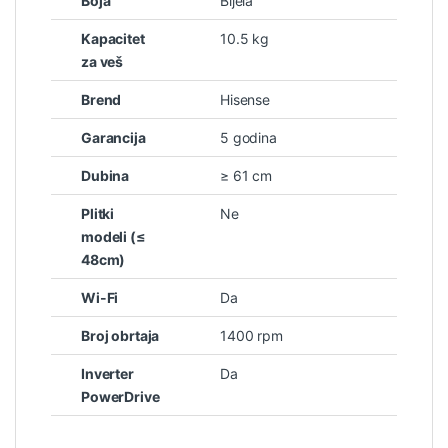
Boja
Bijela
Kapacitet
10.5 kg
za veš
Brend
Hisense
Garancija
5 godina
Dubina
≥ 61 cm
Plitki
Ne
modeli (≤
48cm)
Wi-Fi
Da
Broj obrtaja
1400 rpm
Inverter
Da
PowerDrive