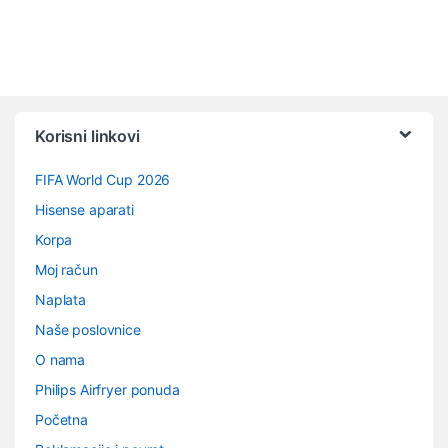
Vrtuljak robnih marki
Korisni linkovi
FIFA World Cup 2026
Hisense aparati
Korpa
Moj račun
Naplata
Naše poslovnice
O nama
Philips Airfryer ponuda
Početna