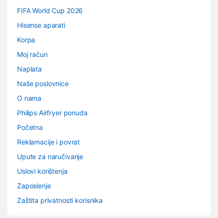
FIFA World Cup 2026
Hisense aparati
Korpa
Moj račun
Naplata
Naše poslovnice
O nama
Philips Airfryer ponuda
Početna
Reklamacije i povrat
Upute za naručivanje
Uslovi korištenja
Zaposlenje
Zaštita privatnosti korisnika