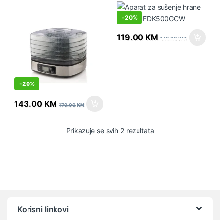
-
20%
119.00
KM
149.00
KM
-
20%
143.00
KM
179.00
KM
Prikazuje se svih 2 rezultata
Vrtuljak robnih marki
Korisni linkovi