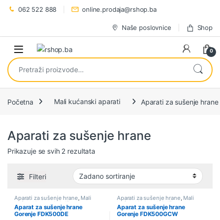
Preskoči na navigaciju
Preskoči na sadržaj
062 522 888
online.prodaja@rshop.ba
Naše poslovnice
Shop
0
Pretraži:
Početna
Mali kućanski aparati
Aparati za sušenje hrane
Aparati za sušenje hrane
Prikazuje se svih 2 rezultata
Filteri
Aparati za sušenje hrane
,
Mali
Aparati za sušenje hrane
,
Mali
kućanski aparati
,
Sniženo
kućanski aparati
,
Sniženo
Aparat za sušenje hrane
Aparat za sušenje hrane
Gorenje FDK500DE
Gorenje FDK500GCW