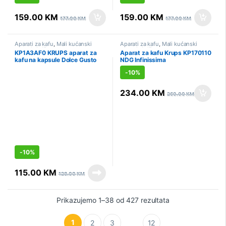
159.00
KM
159.00
KM
177.00
KM
177.00
KM
Aparati za kafu
,
Mali kućanski
Aparati za kafu
,
Mali kućanski
aparati
,
Sniženo
aparati
,
Sniženo
KP1A3AF0 KRUPS aparat za
Aparat za kafu Krups KP170110
kafu na kapsule Dolce Gusto
NDG Infinissima
Piccolo XS, Taupe
-
10%
234.00
KM
260.00
KM
-
10%
115.00
KM
128.00
KM
Prikazujemo 1–38 od 427 rezultata
1
2
3
12