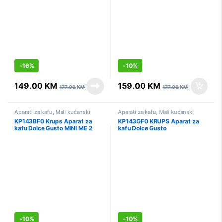
-
16%
-
10%
149.00
KM
159.00
KM
177.00
KM
177.00
KM
Aparati za kafu
,
Mali kućanski
Aparati za kafu
,
Mali kućanski
aparati
,
Sniženo
aparati
,
Sniženo
KP143BF0 Krups Aparat za
KP143GF0 KRUPS Aparat za
kafu Dolce Gusto MINI ME 2
kafu Dolce Gusto
-
10%
-
10%