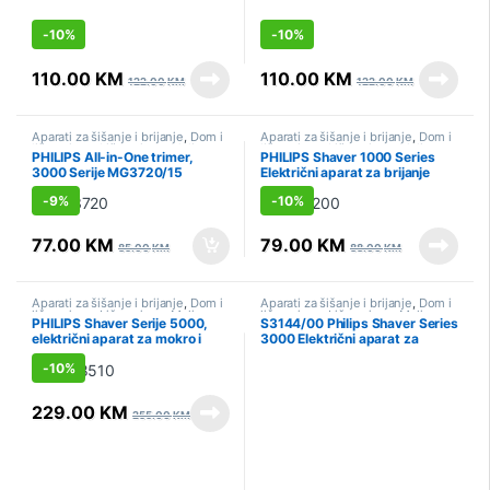
-
10%
-
10%
110.00
KM
110.00
KM
122.00
KM
122.00
KM
Aparati za šišanje i brijanje
,
Dom i
Aparati za šišanje i brijanje
,
Dom i
lična njega
,
Lična njega
,
Mali
lična njega
,
Lična njega
,
Mali
PHILIPS All-in-One trimer,
PHILIPS Shaver 1000 Series
kućanski aparati
,
Sniženo
kućanski aparati
,
Sniženo
3000 Serije MG3720/15
Električni aparat za brijanje
S1142/00
-
9%
-
10%
77.00
KM
79.00
KM
85.00
KM
88.00
KM
Aparati za šišanje i brijanje
,
Dom i
Aparati za šišanje i brijanje
,
Dom i
lična njega
,
Lična njega
,
Mali
lična njega
,
Lična njega
,
Mali
PHILIPS Shaver Serije 5000,
S3144/00 Philips Shaver Series
kućanski aparati
,
Sniženo
kućanski aparati
,
Sniženo
električni aparat za mokro i
3000 Električni aparat za
suho brijanje S5885/10
mokro i suho brijanje
-
10%
229.00
KM
255.00
KM