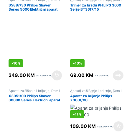
lična njega
,
Lična njega
,
Mali
lična njega
,
Lična njega
,
Mali
S5887/30 Philips Shaver
Trimer za bradu PHILIPS 3000
kućanski aparati
,
Sniženo
kućanski aparati
,
Sniženo
Series 5000 Električni aparat
Serije BT3617/15
za mokro i suho brijanje
-
10%
-
10%
249.00
KM
69.00
KM
277.00
KM
77.00
KM
Aparati za šišanje i brijanje
,
Dom i
Aparati za šišanje i brijanje
,
Dom i
lična njega
,
Lična njega
,
Mali
lična njega
,
Lična njega
,
Mali
X3051/00 Philips Shaver
Aparat za brijanje Philips
kućanski aparati
,
Sniženo
kućanski aparati
,
Sniženo
3000X Series Električni aparat
X3001/00
za mokro i suho brijanje
-
11%
109.00
KM
122.00
KM