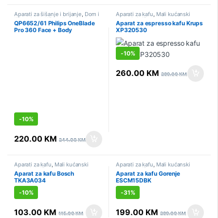
Aparati za šišanje i brijanje
,
Dom i
Aparati za kafu
,
Mali kućanski
lična njega
,
Lična njega
,
Mali
aparati
,
Sniženo
QP6652/61 Philips OneBlade
Aparat za espresso kafu Krups
kućanski aparati
,
Sniženo
Pro 360 Face + Body
XP320530
-
10%
260.00
KM
289.00
KM
-
10%
220.00
KM
244.00
KM
Aparati za kafu
,
Mali kućanski
Aparati za kafu
,
Mali kućanski
aparati
,
Sniženo
aparati
,
Sniženo
Aparat za kafu Bosch
Aparat za kafu Gorenje
TKA3A034
ESCM15DBK
-
10%
-
31%
103.00
KM
199.00
KM
115.00
KM
289.00
KM