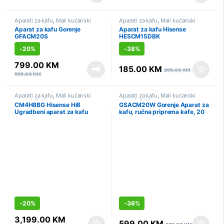
Aparati za kafu
,
Mali kućanski
Aparati za kafu
,
Mali kućanski
aparati
,
Sniženo
aparati
,
Sniženo
Aparat za kafu Gorenje
Aparat za kafu Hisense
GFACM20S
HESCM15DBK
-
20%
-
38%
799.00
KM
185.00
KM
299.00
KM
999.00
KM
Aparati za kafu
,
Mali kućanski
Aparati za kafu
,
Mali kućanski
aparati
,
Sniženo
aparati
,
Sniženo
CM4H8BG Hisense Hi8
GSACM20W Gorenje Aparat za
Ugradbeni aparat za kafu
kafu, ručna priprema kafe, 20
automatski
bar, 1550 W
-
20%
-
36%
3,199.00
KM
599.00
KM