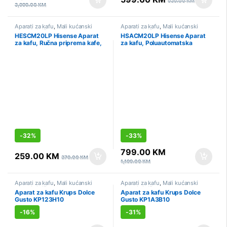
939.00
KM
3,999.00
KM
Aparati za kafu
,
Mali kućanski
Aparati za kafu
,
Mali kućanski
aparati
,
Sniženo
aparati
,
Sniženo
HESCM20LP Hisense Aparat
HSACM20LP Hisense Aparat
za kafu, Ručna priprema kafe,
za kafu, Poluautomatska
20 bar, 1450 W
priprema kafe, 20 bar, 3200 W
-
32%
-
33%
799.00
KM
259.00
KM
379.00
KM
1,199.00
KM
Aparati za kafu
,
Mali kućanski
Aparati za kafu
,
Mali kućanski
aparati
,
Sniženo
aparati
,
Sniženo
Aparat za kafu Krups Dolce
Aparat za kafu Krups Dolce
Gusto KP123H10
Gusto KP1A3B10
-
16%
-
31%