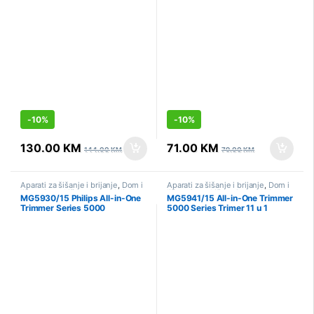
bradu sa sakupljačem dlačica
1
-
10%
-
10%
130.00
KM
71.00
KM
144.00
KM
79.00
KM
Aparati za šišanje i brijanje
,
Dom i
Aparati za šišanje i brijanje
,
Dom i
lična njega
,
Lična njega
,
Mali
lična njega
,
Lična njega
,
Mali
MG5930/15 Philips All-in-One
MG5941/15 All-in-One Trimmer
kućanski aparati
,
Sniženo
kućanski aparati
,
Sniženo
Trimmer Series 5000
5000 Series Trimer 11 u 1