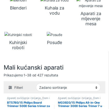
Blenderi
Kuhala za
vodu
Aparati za
mljevenje
mesa
Kuhinjski
Posuđe
roboti
Mali kućanski aparati
Prikazujemo 1–38 od 427 rezultata
Filteri
Aparati za šišanje i brijanje
,
Dom i
Aparati za šišanje i brijanje
,
Dom i
lična njega
,
Lična njega
,
Mali
lična njega
,
Lična njega
,
Mali
BT5780/15 Philips Beard
MG3920/15 Philips All-in-One
kućanski aparati
,
Sniženo
kućanski aparati
,
Sniženo
Trimmer 5000 Series trimer za
Trimmer 3000 Series Trimer 7 u