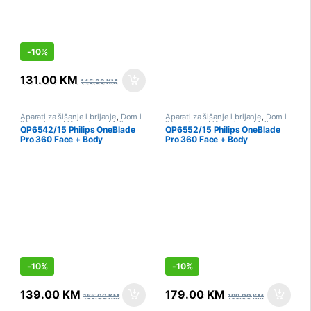
-
10%
131.00
KM
145.00
KM
Aparati za šišanje i brijanje
,
Dom i
Aparati za šišanje i brijanje
,
Dom i
lična njega
,
Lična njega
,
Mali
lična njega
,
Lična njega
,
Mali
QP6542/15 Philips OneBlade
QP6552/15 Philips OneBlade
kućanski aparati
,
Sniženo
kućanski aparati
,
Sniženo
Pro 360 Face + Body
Pro 360 Face + Body
-
10%
-
10%
139.00
KM
179.00
KM
155.00
KM
199.00
KM