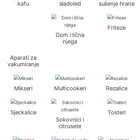
kafu
sladoled
sušenje hrane
Friteze
Dom i lična
njega
Aparati za
vakumiranje
Mikseri
Multicookeri
Rezalice
Sjeckalice
Tosteri
Sokovnici i
citrusete