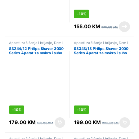
-
10%
155.00
KM
172.00
KM
Aparati za šišanje i brijanje
,
Dom i
Aparati za šišanje i brijanje
,
Dom i
lična njega
,
Lična njega
,
Mali
lična njega
,
Lična njega
,
Mali
S3244/12 Philips Shaver 3000
S3343/13 Philips Shaver 3000
kućanski aparati
,
Sniženo
kućanski aparati
,
Sniženo
Series Aparat za mokro i suho
Series Aparat za mokro i suho
brijanje
brijanje
-
10%
-
10%
179.00
KM
199.00
KM
199.00
KM
222.00
KM
Aparati za šišanje i brijanje
,
Dom i
Aparati za šišanje i brijanje
,
Dom i