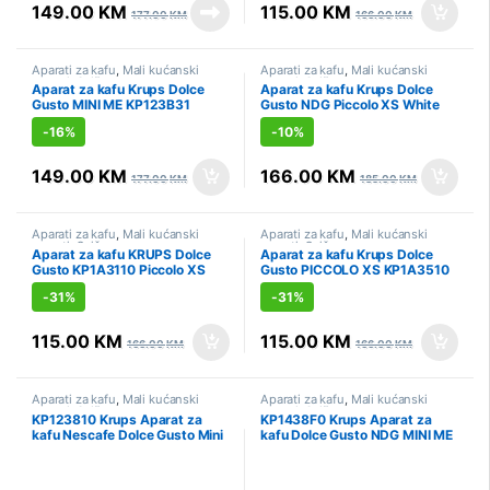
149.00
KM
115.00
KM
177.00
KM
166.00
KM
Aparati za kafu
,
Mali kućanski
Aparati za kafu
,
Mali kućanski
aparati
,
Sniženo
aparati
,
Sniženo
Aparat za kafu Krups Dolce
Aparat za kafu Krups Dolce
Gusto MINI ME KP123B31
Gusto NDG Piccolo XS White
KP1A0110
-
16%
-
10%
149.00
KM
166.00
KM
177.00
KM
185.00
KM
Aparati za kafu
,
Mali kućanski
Aparati za kafu
,
Mali kućanski
aparati
,
Sniženo
aparati
,
Sniženo
Aparat za kafu KRUPS Dolce
Aparat za kafu Krups Dolce
Gusto KP1A3110 Piccolo XS
Gusto PICCOLO XS KP1A3510
White
-
31%
-
31%
115.00
KM
115.00
KM
166.00
KM
166.00
KM
Aparati za kafu
,
Mali kućanski
Aparati za kafu
,
Mali kućanski
aparati
,
Sniženo
aparati
,
Sniženo
KP123810 Krups Aparat za
KP1438F0 Krups Aparat za
kafu Nescafe Dolce Gusto Mini
kafu Dolce Gusto NDG MINI ME
me
2