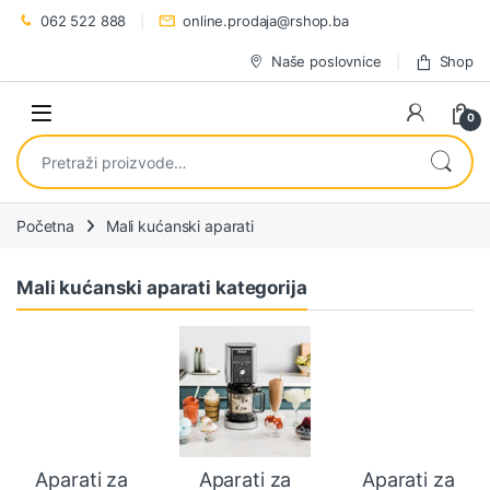
Preskoči na navigaciju
Preskoči na sadržaj
062 522 888
online.prodaja@rshop.ba
Naše poslovnice
Shop
0
Pretraži:
Početna
Mali kućanski aparati
Mali kućanski aparati kategorija
Aparati za
Aparati za
Aparati za