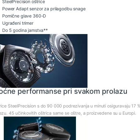
SteelPrecision oštrice
Power Adapt senzor za prilagodbu snage
Pomične glave 360-D
Ugrađeni trimer
Do 5 godina jamstva**
ćne performanse pri svakom prolazu
rice SteelPrecision s do 90 000 podrezivanja u minuti osiguravaju 17 % 
ezu. 45 učinkovitih oštrica same se oštre, a proizvedene su u Europi.