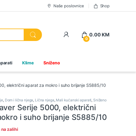
Naše poslovnice
Shop
0.00
KM
0
parati
Klime
Sniženo
0, električni aparat za mokro i suho brijanje S5885/10
nje
,
Dom i lična njega
,
Lična njega
,
Mali kućanski aparati
,
Sniženo
ver Serije 5000, električni
okro i suho brijanje S5885/10
na zalihi