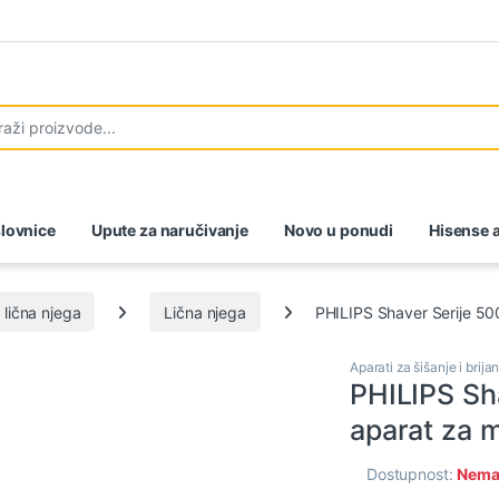
lovnice
Upute za naručivanje
Novo u ponudi
Hisense a
 lična njega
Lična njega
PHILIPS Shaver Serije 500
Aparati za šišanje i brija
PHILIPS Sha
aparat za m
Dostupnost:
Nema 