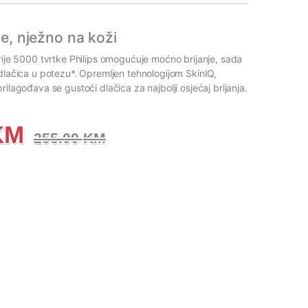
e, nježno na koži
erije 5000 tvrtke Philips omogućuje moćno brijanje, sada
 dlačica u potezu*. Opremljen tehnologijom SkinIQ,
rilagođava se gustoći dlačica za najbolji osjećaj brijanja.
KM
255.00
KM