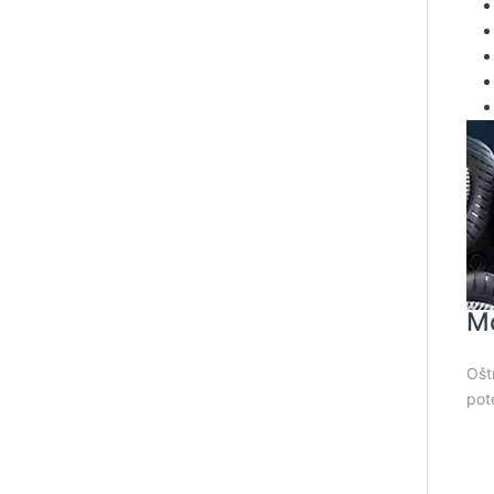
Mo
Ošt
pot