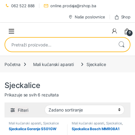
Preskoči na navigaciju
Preskoči na sadržaj
062 522 888
online.prodaja@rshop.ba
Naše poslovnice
Shop
0
Pretraži:
Početna
Mali kućanski aparati
Sjeckalice
Sjeckalice
Prikazuje se svih 6 rezultata
Filteri
Mali kućanski aparati
,
Sjeckalice
Mali kućanski aparati
,
Sjeckalice
,
Sniženo
Sjeckalica Gorenje S501GW
Sjeckalica Bosch MMR08A1