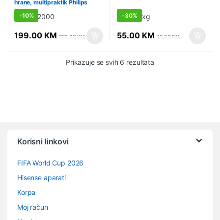
hrane, multipraktik Philips
HR7320/00
-
10%
-
30%
199.00
KM
55.00
KM
222.00
KM
79.00
KM
Prikazuje se svih 6 rezultata
Vrtuljak robnih marki
Korisni linkovi
FIFA World Cup 2026
Hisense aparati
Korpa
Moj račun