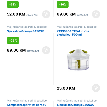
-
31%
-
16%
52.00
KM
69.00
KM
75.00
KM
82.00
KM
Mali kućanski aparati
,
Sjeckalice
,
Mali kućanski aparati
,
Sjeckalice
Sniženo
Sjeckalica Gorenje S450XE
K1330404 TEFAL ručna
sjeckalica, 500 ml
-
25%
89.00
KM
119.00
KM
25.00
KM
Mali kućanski aparati
,
Sjeckalice
Mali kućanski aparati
,
Sjeckalice
Kompaktni aparat za obradu
Sjeckalica Gorenje S400XG