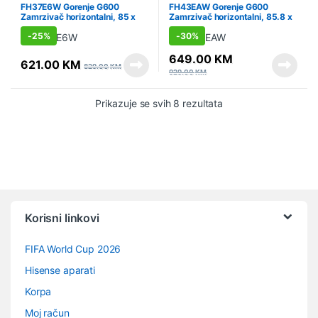
Sniženo
,
Zamrzivači - horizontalni
Sniženo
,
Zamrzivači - horizontalni
FH37E6W Gorenje G600
FH43EAW Gorenje G600
Zamrzivač horizontalni, 85 x
Zamrzivač horizontalni, 85.8 x
130 x 70.5 cm
142.9 x 74.6 cm
-
25%
-
30%
649.00
KM
621.00
KM
829.00
KM
929.00
KM
Prikazuje se svih 8 rezultata
Vrtuljak robnih marki
Korisni linkovi
FIFA World Cup 2026
Hisense aparati
Korpa
Moj račun