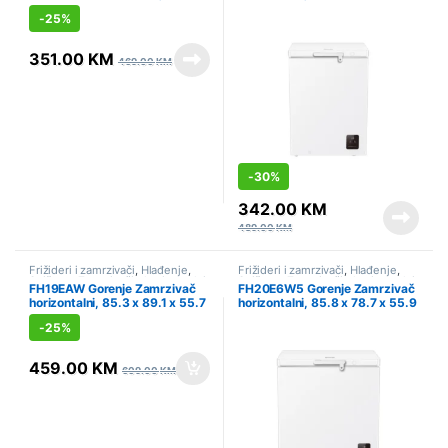
62.5 x 55.9 cm
cm
-
25%
351.00
KM
469.00
KM
-
30%
342.00
KM
489.00
KM
Frižideri i zamrzivači
,
Hlađenje
,
Frižideri i zamrzivači
,
Hlađenje
,
Sniženo
,
Zamrzivači - horizontalni
Sniženo
,
Zamrzivači - horizontalni
FH19EAW Gorenje Zamrzivač
FH20E6W5 Gorenje Zamrzivač
horizontalni, 85.3 x 89.1 x 55.7
horizontalni, 85.8 x 78.7 x 55.9
cm
cm
-
25%
459.00
KM
609.00
KM