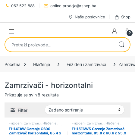
Preskoči na navigaciju
Preskoči na sadržaj
062 522 888
online.prodaja@rshop.ba
Naše poslovnice
Shop
0
Pretraži:
Početna
Hlađenje
Frižideri i zamrzivači
Zamrziva
Zamrzivači - horizontalni
Prikazuje se svih 8 rezultata
Filteri
Frižideri i zamrzivači
,
Hlađenje
,
Frižideri i zamrzivači
,
Hlađenje
,
Sniženo
,
Zamrzivači - horizontalni
Sniženo
,
Zamrzivači - horizontalni
FH14EAW Gorenje G600
FH15E6W5 Gorenje Zamrzivač
Zamrzivač horizontalni, 85.4 x
horizontalni, 85.8 x 60.6 x 55.9