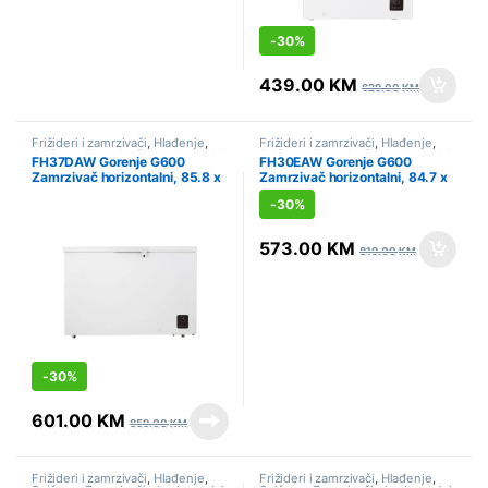
-
30%
439.00
KM
629.00
KM
Frižideri i zamrzivači
,
Hlađenje
,
Frižideri i zamrzivači
,
Hlađenje
,
Sniženo
,
Zamrzivači - horizontalni
Sniženo
,
Zamrzivači - horizontalni
FH37DAW Gorenje G600
FH30EAW Gorenje G600
Zamrzivač horizontalni, 85.8 x
Zamrzivač horizontalni, 84.7 x
124.3 x 74.6 cm
111.4 x 63 cm
-
30%
573.00
KM
819.00
KM
-
30%
601.00
KM
859.00
KM
Frižideri i zamrzivači
,
Hlađenje
,
Frižideri i zamrzivači
,
Hlađenje
,