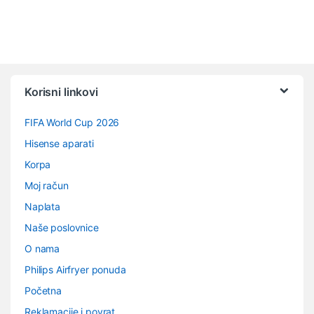
Vrtuljak robnih marki
Korisni linkovi
FIFA World Cup 2026
Hisense aparati
Korpa
Moj račun
Naplata
Naše poslovnice
O nama
Philips Airfryer ponuda
Početna
Reklamacije i povrat