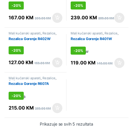
-
20%
-
20%
167.00
KM
239.00
KM
209.00
KM
299.00
KM
Mali kućanski aparati
,
Rezalice
,
Mali kućanski aparati
,
Rezalice
,
Sniženo
Sniženo
Rezalica Gorenje R402W
Rezalica Gorenje R401W
-
20%
-
20%
127.00
KM
119.00
KM
159.00
KM
149.00
KM
Mali kućanski aparati
,
Rezalice
,
Sniženo
Rezalica Gorenje R607A
-
20%
215.00
KM
269.00
KM
Prikazuje se svih 5 rezultata