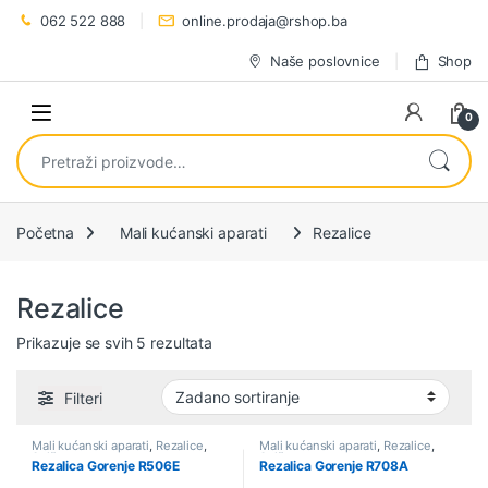
Preskoči na navigaciju
Preskoči na sadržaj
062 522 888
online.prodaja@rshop.ba
Naše poslovnice
Shop
0
Pretraži:
Početna
Mali kućanski aparati
Rezalice
Rezalice
Prikazuje se svih 5 rezultata
Filteri
Mali kućanski aparati
,
Rezalice
,
Mali kućanski aparati
,
Rezalice
,
Sniženo
Sniženo
Rezalica Gorenje R506E
Rezalica Gorenje R708A