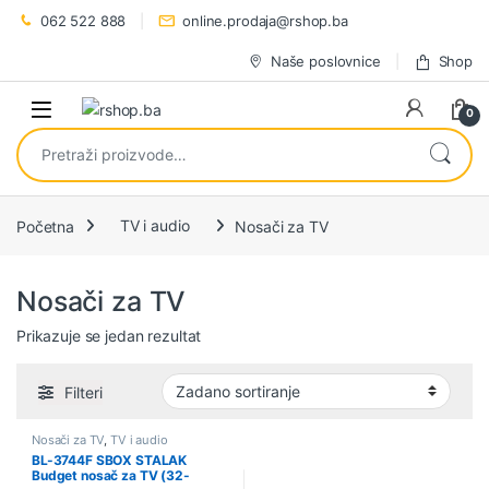
Preskoči na navigaciju
Preskoči na sadržaj
062 522 888
online.prodaja@rshop.ba
Naše poslovnice
Shop
0
Pretraži:
Početna
TV i audio
Nosači za TV
Nosači za TV
Prikazuje se jedan rezultat
Filteri
Nosači za TV
,
TV i audio
BL-3744F SBOX STALAK
Budget nosač za TV (32-