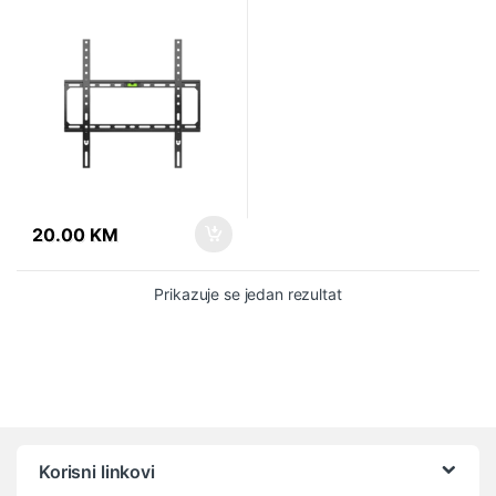
75″/45kg/400×400)
20.00
KM
Prikazuje se jedan rezultat
Vrtuljak robnih marki
Korisni linkovi