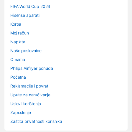
FIFA World Cup 2026
Hisense aparati
Korpa
Moj račun
Naplata
Naše poslovnice
O nama
Philips Airfryer ponuda
Početna
Reklamacije i povrat
Upute za naručivanje
Uslovi korištenja
Zaposlenje
Zaštita privatnosti korisnika