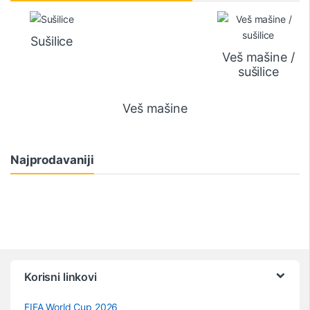
Sušilice
Veš mašine /
sušilice
Veš mašine
Najprodavaniji
Vrtuljak robnih marki
Korisni linkovi
FIFA World Cup 2026