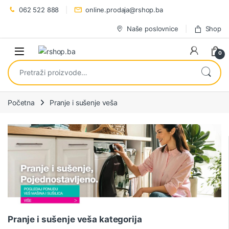
Preskoči na navigaciju
Preskoči na sadržaj
062 522 888
online.prodaja@rshop.ba
Naše poslovnice
Shop
0
Pretraži:
Početna
Pranje i sušenje veša
Pranje i sušenje veša kategorija