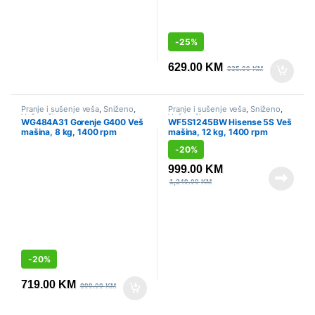
-
25%
629.00
KM
835.00
KM
Pranje i sušenje veša
,
Sniženo
,
Pranje i sušenje veša
,
Sniženo
,
Veš mašine
Veš mašine
WG484A31 Gorenje G400 Veš
WF5S1245BW Hisense 5S Veš
mašina, 8 kg, 1400 rpm
mašina, 12 kg, 1400 rpm
-
20%
999.00
KM
1,249.00
KM
-
20%
719.00
KM
899.00
KM