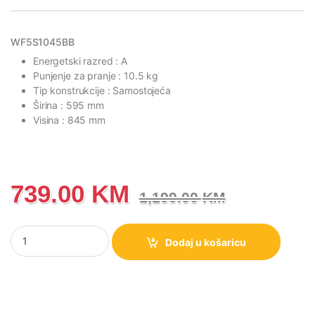
WF5S1045BB
Energetski razred : A
Punjenje za pranje : 10.5 kg
Tip konstrukcije : Samostojeća
Širina : 595 mm
Visina : 845 mm
739.00
KM
1,199.00
KM
WF5S1045BB Hisense 5S Veš mašina, 10,5 kg, 1400 rpm količina
Dodaj u košaricu