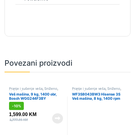
Povezani proizvodi
Pranje i sušenje veša
,
Sniženo
,
Pranje i sušenje veša
,
Sniženo
,
Veš mašine
Veš mašine
Veš mašina, 9 kg, 1400 obr,
WF3S8043BW3 Hisense 3S
Bosch WGG244F3BY
Veš mašina, 8 kg, 1400 rpm
-
10%
1,599.00
KM
1,777.00
KM