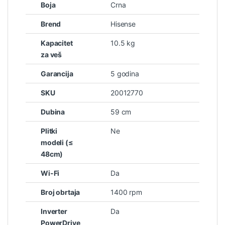
Boja
Crna
Brend
Hisense
Kapacitet
10.5 kg
za veš
Garancija
5 godina
SKU
20012770
Dubina
59 cm
Plitki
Ne
modeli (≤
48cm)
Wi-Fi
Da
Broj obrtaja
1400 rpm
Inverter
Da
PowerDrive