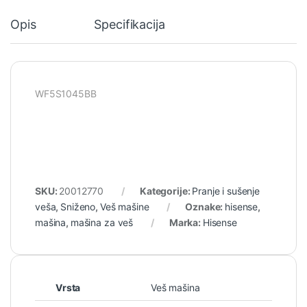
Opis
Specifikacija
WF5S1045BB
SKU:
20012770
Kategorije:
Pranje i sušenje
veša
,
Sniženo
,
Veš mašine
Oznake:
hisense
,
mašina
,
mašina za veš
Marka:
Hisense
Vrsta
Veš mašina