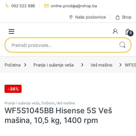
Preskoči na navigaciju
Preskoči na sadržaj
062 522 888
online.prodaja@rshop.ba
Naše poslovnice
Shop
0
Pretraži:
Početna
Pranje i sušenje veša
Veš mašine
WF5S1
-
38%
Pranje i sušenje veša
,
Sniženo
,
Veš mašine
WF5S1045BB Hisense 5S Veš
mašina, 10,5 kg, 1400 rpm