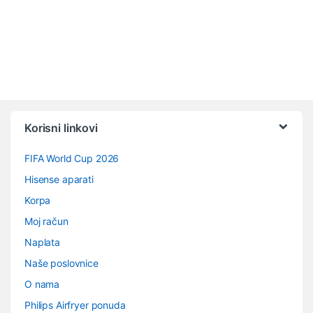
Vrtuljak robnih marki
Korisni linkovi
FIFA World Cup 2026
Hisense aparati
Korpa
Moj račun
Naplata
Naše poslovnice
O nama
Philips Airfryer ponuda