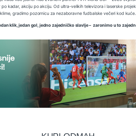
po kadar, akciju po akciju. Od ultra-velikih televizora i laserske proje
klime, gradimo pozornicu za nezaboravne fudbalske večeri kod kuće.
edan klik, jedan gol, jedno zajedničko slavlje – zaronimo u to zajedn