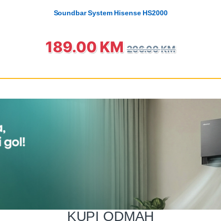
Soundbar System Hisense HS2000
189.00
KM
206.00
KM
KUPI ODMAH