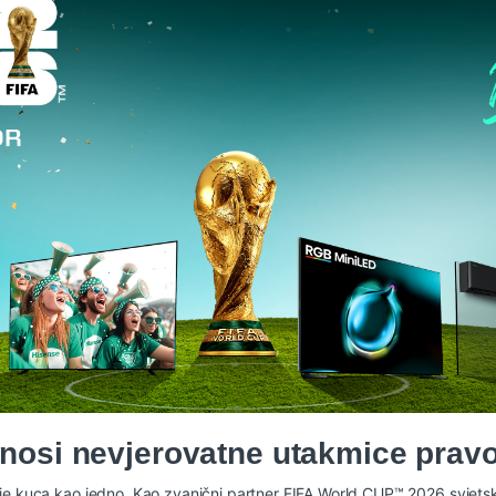
nosi nevjerovatne utakmice prav
e koje kuca kao jedno. Kao zvanični partner FIFA World CUP™ 2026 svje