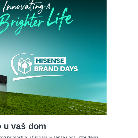
o u vaš dom
tskog prvenstva u fudbalu, Hisense unosi uzbuđenja