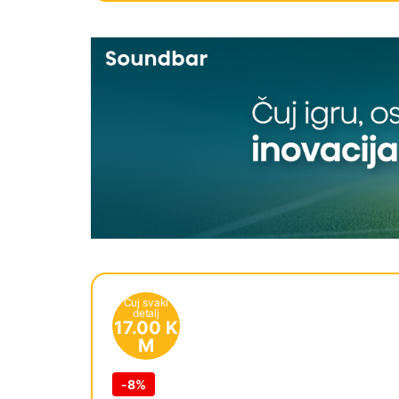
Čuj svaki
detalj
17.00
K
M
-
8%