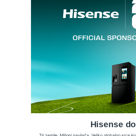
Hisense do
Tri zemlje. Milioni navijača. Veliko globalno src