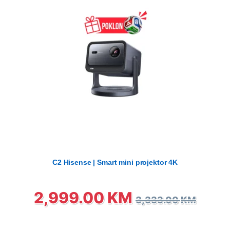
C2 Hisense | Smart mini projektor 4K
2,999.00
KM
3,333.00
KM