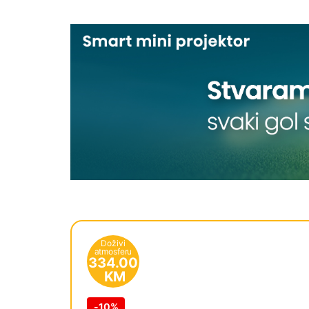
Doživi
atmosferu
334.00
KM
-
10%