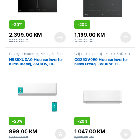
-
20%
-
20%
2,399.00
KM
1,199.00
KM
2,999.00
KM
1,499.00
KM
Grijanje i hlađenje
,
Klime
,
Sniženo
Grijanje i hlađenje
,
Klime
,
Sniženo
HB35XU0AG Hisense Inverter
QG35XV0EG Hisense Inverter
Klima uređaj, 3500 W, HI-
Klima uređaj, 3500 W, HI-
NANO sterilizacija, Wi-Fi, Linija:
NANO sterilizacija, AI Smart,
UNI HB
Wi-Fi, Linija: Energy Pro Plus
-
20%
-
20%
999.00
KM
1,047.00
KM
1,249.00
KM
1,309.00
KM