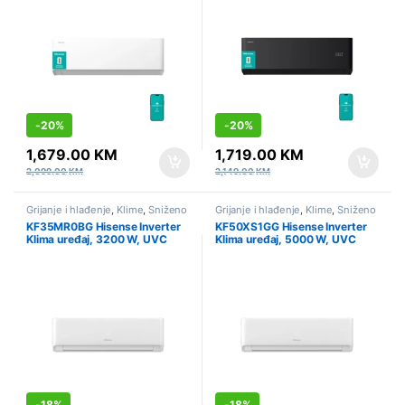
-
20%
-
20%
1,679.00
KM
1,719.00
KM
2,099.00
KM
2,149.00
KM
Grijanje i hlađenje
,
Klime
,
Sniženo
Grijanje i hlađenje
,
Klime
,
Sniženo
KF35MR0BG Hisense Inverter
KF50XS1GG Hisense Inverter
Klima uređaj, 3200 W, UVC
Klima uređaj, 5000 W, UVC
sterilizacija, Wi-Fi, Linija:
sterilizacija, Wi-Fi, Linija:
EXPERT COMFORT
EXPERT COMFORT
-
18%
-
18%