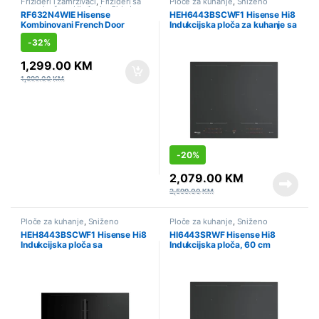
Frižideri i zamrzivači
,
Frižideri sa
Ploče za kuhanje
,
Sniženo
zamrzivačem
,
Hlađenje
,
Side by
RF632N4WIE Hisense
HEH6443BSCWF1 Hisense Hi8
Side
,
Sniženo
Kombinovani French Door
Indukcijska ploča za kuhanje sa
frižider, 485 l
integrisanom kuhinjskom
-
32%
napom, 60 cm
1,299.00
KM
1,899.00
KM
-
20%
2,079.00
KM
2,599.00
KM
Ploče za kuhanje
,
Sniženo
Ploče za kuhanje
,
Sniženo
HEH8443BSCWF1 Hisense Hi8
HI6443SRWF Hisense Hi8
Indukcijska ploča sa
Indukcijska ploča, 60 cm
integrisanom kuhinjskom
napom, 83 cm