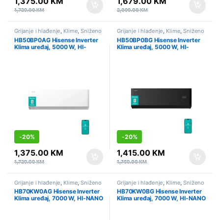
1,375.00
KM
1,679.00
KM
1,729.00
KM
2,099.00
KM
Grijanje i hlađenje
,
Klime
,
Sniženo
Grijanje i hlađenje
,
Klime
,
Sniženo
HB50BP0AG Hisense Inverter
HB50BP0BG Hisense Inverter
Klima uređaj, 5000 W, HI-
Klima uređaj, 5000 W, HI-
NANO sterilizacija, Wi-Fi, Linija:
NANO sterilizacija, Wi-Fi, Linija:
UNI HB
UNI HB
-
20%
-
20%
1,375.00
KM
1,415.00
KM
1,729.00
KM
1,769.00
KM
Grijanje i hlađenje
,
Klime
,
Sniženo
Grijanje i hlađenje
,
Klime
,
Sniženo
HB70KW0AG Hisense Inverter
HB70KW0BG Hisense Inverter
Klima uređaj, 7000 W, HI-NANO
Klima uređaj, 7000 W, HI-NANO
sterilizacija, Wi-Fi, Linija: UNI
sterilizacija, Wi-Fi, Linija: UNI
HB
HB