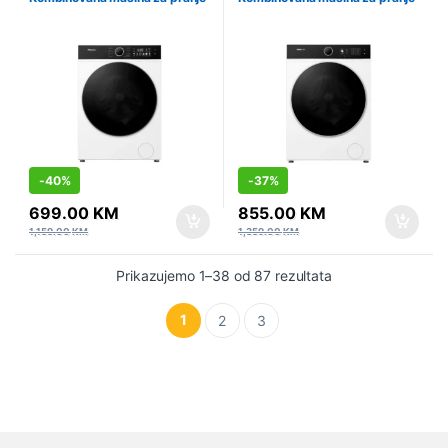
i sušenje veša, 8 kg, 1400 rpm
i sušenje veša, 10.5 kg
-
40%
-
37%
699.00
KM
855.00
KM
1,159.00
KM
1,359.00
KM
Prikazujemo 1–38 od 87 rezultata
1
2
3