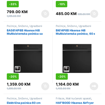
-
33%
-
10%
799.00
KM
485.00
KM
539.00
KM
1,199.00
KM
Pećnice
,
Sniženo
,
Ugradbeni
Pećnice
,
Sniženo
,
Ugradbeni
aparati
aparati
BAS614P8B Hisense Hi8
BI614P8B Hisense Hi8
Multisistemska pećnica sa
Multisistemska pećnica, 60 x
dodatkom pare, 60 x 60 cm
60 cm
-
20%
-
20%
1,359.00
KM
1,164.00
KM
1,699.00
KM
1,455.00
KM
Pećnice
,
Sniženo
,
Ugradbeni
Friteze
,
Mali kućanski aparati
,
aparati
Sniženo
Električna pećnica 60 cm
HAF1800D Hisense AirFryer