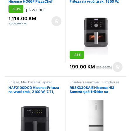
Hisense HO66F PizzaChef
Friteza na vrući zrak, 1850 W,
5.7 l, Antracit
-
20%
1,119.00
KM
1,399.00
KM
-
31%
199.00
KM
289.00
KM
Friteze
,
Mali kućanski aparati
Frižideri i zamrzivači
,
Frižideri sa
zamrzivačem
,
Hlađenje
,
Sniženo
HAF2100DCD Hisense Friteza
RB3K330SAIE Hisense Hi3
na vrući zrak, 2100 W, 7.7 l,
Samostojeći frižider sa
Crna
zamrzivačem, Inox, 330 l