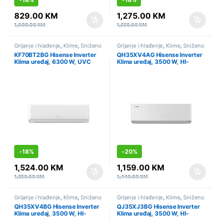
829.00
KM
1,275.00
KM
1,009.00
KM
1,559.00
KM
Grijanje i hlađenje
,
Klime
,
Sniženo
Grijanje i hlađenje
,
Klime
,
Sniženo
KF70BT2BG Hisense Inverter
QH35XV4AG Hisense Inverter
Klima uređaj, 6300 W, UVC
Klima uređaj, 3500 W, HI-
sterilizacija, Wi-Fi, Linija:
NANO sterilizacija, AI Smart,
EXPERT COMFORT
Wi-Fi, Linija: Energy pro X
-
18%
-
20%
1,524.00
KM
1,159.00
KM
1,859.00
KM
1,449.00
KM
Grijanje i hlađenje
,
Klime
,
Sniženo
Grijanje i hlađenje
,
Klime
,
Sniženo
QH35XV4BG Hisense Inverter
QJ35XJ3BG Hisense Inverter
Klima uređaj, 3500 W, HI-
Klima uređaj, 3500 W, HI-