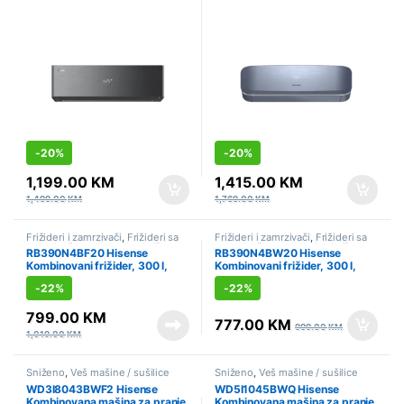
NANO sterilizacija, AI Smart,
NANO sterilizacija, AI Smart,
Wi-Fi, Linija: Energy pro X
Svjež zrak, Wi-Fi, Linija: FRESH
AIR
-
20%
-
20%
1,199.00
KM
1,415.00
KM
1,499.00
KM
1,769.00
KM
Frižideri i zamrzivači
,
Frižideri sa
Frižideri i zamrzivači
,
Frižideri sa
zamrzivačem
,
Hlađenje
,
Sniženo
zamrzivačem
,
Hlađenje
,
Sniženo
RB390N4BF20 Hisense
RB390N4BW20 Hisense
Kombinovani frižider, 300 l,
Kombinovani frižider, 300 l,
Crna
Bijela
-
22%
-
22%
799.00
KM
777.00
KM
999.00
KM
1,019.00
KM
Sniženo
,
Veš mašine / sušilice
Sniženo
,
Veš mašine / sušilice
WD3I8043BWF2 Hisense
WD5I1045BWQ Hisense
Kombinovana mašina za pranje
Kombinovana mašina za pranje