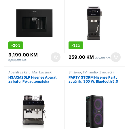
-
20%
-
32%
3,199.00
KM
259.00
KM
379.00
KM
3,999.00
KM
Aparati za kafu
,
Mali kućanski
Sniženo
,
TV i audio
,
Zvučnici i
aparati
,
Sniženo
soundbari
HSACM20LP Hisense Aparat
PARTY STORM Hisense Party
za kafu, Poluautomatska
zvučnik, 300 W, Bluetooth 5.0
priprema kafe, 20 bar, 3200 W