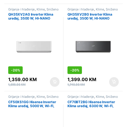
Grijanje i hlađenje
,
Klime
,
Sniženo
Grijanje i hlađenje
,
Klime
,
Sniženo
QH35XV2AG Inverter Klima
QH35XV2BG Inverter Klima
uređaj, 3500 W, HI-NANO
uređaj, 3500 W, HI-NANO
sterilizacija, AI Smart, Wi-Fi
sterilizacija, AI Smart, Wi-Fi
Linija ENERGY NORDIC PRO
Linija ENERGY NORDIC PRO
-
20%
-
20%
1,359.00
KM
1,399.00
KM
1,699.00
KM
1,749.00
KM
Grijanje i hlađenje
,
Klime
,
Sniženo
Grijanje i hlađenje
,
Klime
,
Sniženo
CF50XS1GG Hisense Inverter
CF70BT2BG Hisense Inverter
Klima uređaj, 5000 W, Wi-Fi,
Klima uređaj, 6300 W, Wi-Fi,
Linija: HI-SMART
Linija: HI-SMART