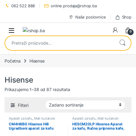
Preskoči na navigaciju
Preskoči na sadržaj
062 522 888
online.prodaja@rshop.ba
Naše poslovnice
Shop
0
Pretraži:
Početna
Hisense
Hisense
Prikazujemo 1–38 od 87 rezultata
Filteri
Aparati za kafu
,
Mali kućanski
Aparati za kafu
,
Mali kućanski
aparati
,
Sniženo
aparati
,
Sniženo
CM4H8BG Hisense Hi8
HESCM20LP Hisense Aparat
Ugradbeni aparat za kafu
za kafu, Ručna priprema kafe,
automatski
20 bar, 1450 W