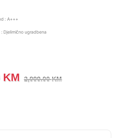
ed : A+++
e : Djelimično ugradbena
0
KM
2,999.00
KM