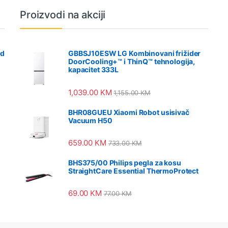
Proizvodi na akciji
od
GBBSJ10ESW LG Kombinovani frižider
DoorCooling+™ i ThinQ™ tehnologija,
kapacitet 333L
1,039.00
KM
1,155.00
KM
BHR08GUEU Xiaomi Robot usisivač
Vacuum H50
659.00
KM
733.00
KM
BHS375/00 Philips pegla za kosu
StraightCare Essential ThermoProtect
69.00
KM
77.00
KM