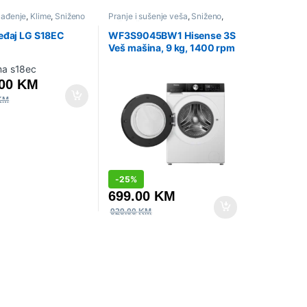
hlađenje
,
Klime
,
Sniženo
Pranje i sušenje veša
,
Sniženo
,
Veš mašine
eđaj LG S18EC
WF3S9045BW1 Hisense 3S
Veš mašina, 9 kg, 1400 rpm
.00
KM
KM
-
25%
699.00
KM
929.00
KM