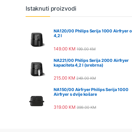
Vrtuljak robnih marki
Istaknuti proizvodi
NA120/00 Philips Serija 1000 Airfryer 
4,2 l
149.00
KM
199.00
KM
NA221/00 Philips Serija 2000 Airfryer
kapaciteta 4,2 l (srebrna)
215.00
KM
249.00
KM
NA150/00 Airfryer Philips Serija 1000
Airfryer s dvije košare
319.00
KM
399.00
KM