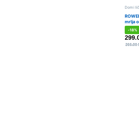
Dom i li
aparati
,
ROWENT
mrlja 
tečnost
-
18%
tepiha
299.
366.00