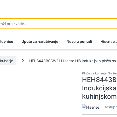
lovnice
Upute za naručivanje
Novo u ponudi
Hisense a
 kuhanje
HEH8443BSCWF1 Hisense Hi8 Indukcijska ploča sa 
Ploče za kuhanje
,
Sniže
HEH8443BS
Indukcijska
kuhinjskom
Dostupn