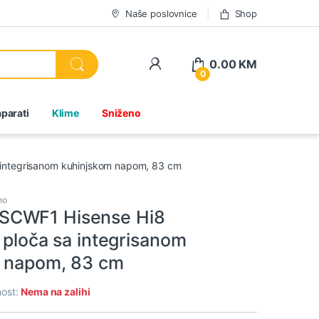
Naše poslovnice
Shop
0.00
KM
0
parati
Klime
Sniženo
integrisanom kuhinjskom napom, 83 cm
no
CWF1 Hisense Hi8
 ploča sa integrisanom
 napom, 83 cm
ost:
Nema na zalihi