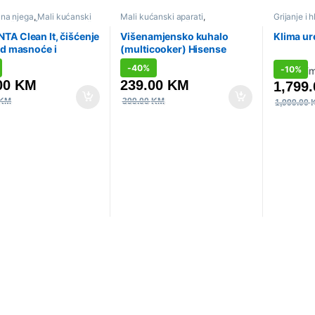
čna njega
,
Mali kućanski
Mali kućanski aparati
,
Grijanje i 
Sniženo
,
Štapni usisivači
Multicookeri
,
Sniženo
A Clean It, čišćenje
Višenamjensko kuhalo
Klima ur
od masnoće i
(multicooker) Hisense
i, prenosivi čistač
HMC6SBK
-
40%
-
10%
, IN5011F0
239.00
KM
00
KM
1,799
399.00
KM
KM
1,999.00