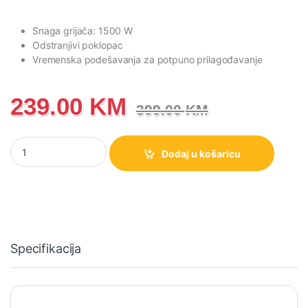
Snaga grijača: 1500 W
Odstranjivi poklopac
Vremenska podešavanja za potpuno prilagođavanje
239.00
KM
399.00
KM
Višenamjensko kuhalo (multicooker) Hisense HMC6SBK količin
Dodaj u košaricu
Specifikacija