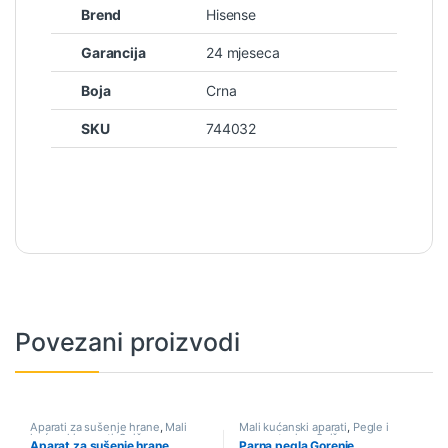
Brend
Hisense
Garancija
24 mjeseca
Boja
Crna
SKU
744032
Povezani proizvodi
Aparati za sušenje hrane
,
Mali
Mali kućanski aparati
,
Pegle i
kućanski aparati
,
Sniženo
parne stanice
,
Sniženo
Aparat za sušenje hrane
Parna pegla Gorenje