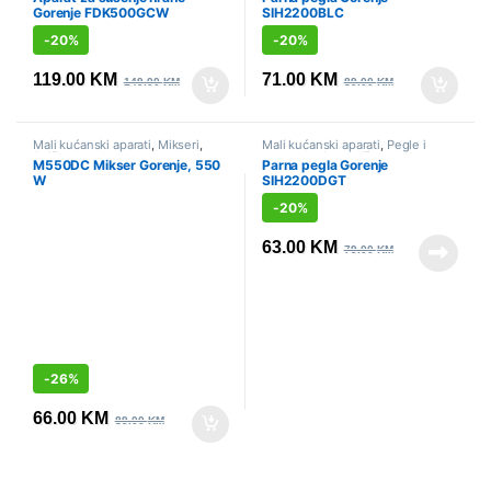
Gorenje FDK500GCW
SIH2200BLC
-
20%
-
20%
119.00
KM
71.00
KM
149.00
KM
89.00
KM
Mali kućanski aparati
,
Mikseri
,
Mali kućanski aparati
,
Pegle i
Sniženo
parne stanice
,
Sniženo
M550DC Mikser Gorenje, 550
Parna pegla Gorenje
W
SIH2200DGT
-
20%
63.00
KM
79.00
KM
-
26%
66.00
KM
89.00
KM