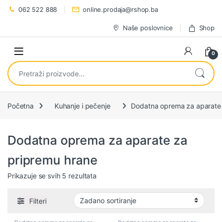
Preskoči na navigaciju
Preskoči na sadržaj
062 522 888
online.prodaja@rshop.ba
Naše poslovnice
Shop
0
Pretraži:
Početna
Kuhanje i pečenje
Dodatna oprema za aparate 
Dodatna oprema za aparate za
pripremu hrane
Prikazuje se svih 5 rezultata
Filteri