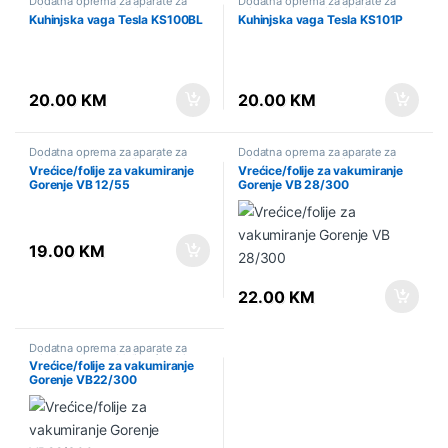
Dodatna oprema za aparate za
Dodatna oprema za aparate za
pripremu hrane
,
Kuhinjske vage
,
pripremu hrane
,
Kuhinjske vage
,
Kuhinjska vaga Tesla KS100BL
Kuhinjska vaga Tesla KS101P
Mali kućanski aparati
,
Sniženo
Mali kućanski aparati
,
Sniženo
20.00
KM
20.00
KM
Dodatna oprema za aparate za
Dodatna oprema za aparate za
pripremu hrane
,
Mali kućanski
pripremu hrane
,
Mali kućanski
Vrećice/folije za vakumiranje
Vrećice/folije za vakumiranje
aparati
,
Sniženo
aparati
,
Sniženo
Gorenje VB 12/55
Gorenje VB 28/300
19.00
KM
22.00
KM
Dodatna oprema za aparate za
pripremu hrane
,
Mali kućanski
Vrećice/folije za vakumiranje
aparati
,
Sniženo
Gorenje VB22/300