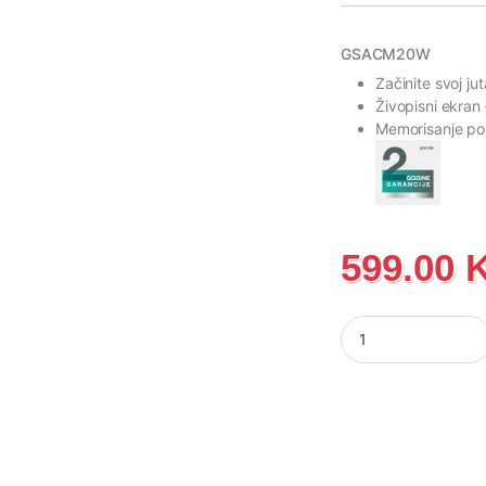
GSACM20W
Začinite svoj jut
Živopisni ekran
Memorisanje po
599.00
GSACM20W Gorenje A