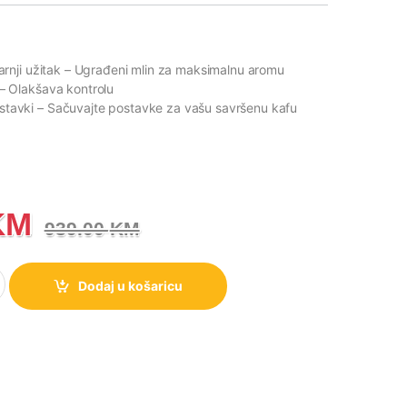
arnji užitak
– Ugrađeni mlin za maksimalnu aromu
– Olakšava kontrolu
stavki
– Sačuvajte postavke za vašu savršenu kafu
KM
939.00
KM
parat za kafu, ručna priprema kafe, 20 bar, 1550 W količina
Dodaj u košaricu