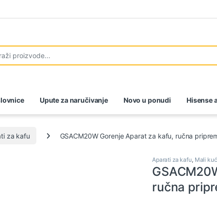
lovnice
Upute za naručivanje
Novo u ponudi
Hisense a
ti za kafu
GSACM20W Gorenje Aparat za kafu, ručna priprem
Aparati za kafu
,
Mali kuć
GSACM20W 
ručna prip