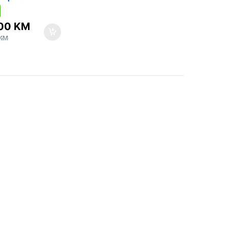
ena mašina za
45 cm
.00
KM
KM