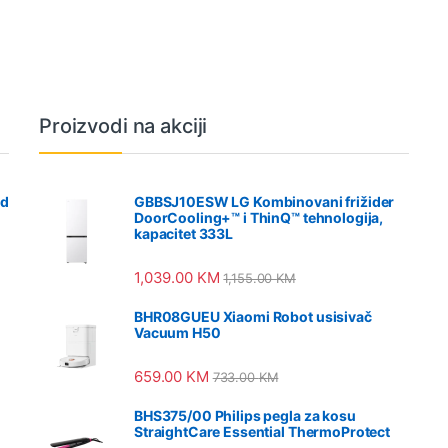
Proizvodi na akciji
od
GBBSJ10ESW LG Kombinovani frižider
DoorCooling+™ i ThinQ™ tehnologija,
kapacitet 333L
1,039.00
KM
1,155.00
KM
BHR08GUEU Xiaomi Robot usisivač
Vacuum H50
659.00
KM
733.00
KM
BHS375/00 Philips pegla za kosu
StraightCare Essential ThermoProtect