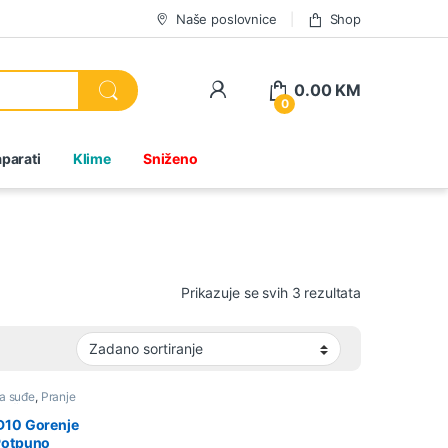
Naše poslovnice
Shop
0.00
KM
0
parati
Klime
Sniženo
Prikazuje se svih 3 rezultata
a suđe
,
Pranje
Sniženo
,
Ugradbene
5cm
10 Gorenje
Potpuno