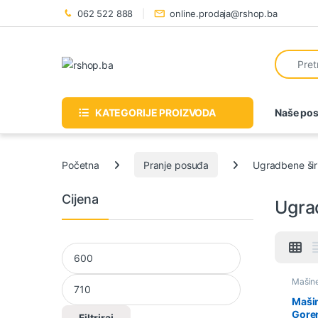
Preskoči na navigaciju
Preskoči na sadržaj
062 522 888
online.prodaja@rshop.ba
Tražiti:
KATEGORIJE PROIZVODA
Naše pos
Početna
Pranje posuđa
Ugradbene ši
Cijena
Ugra
Min cijena
Maks cijena
Mašine
posuđ
širine
Mašin
Gore
Filtriraj