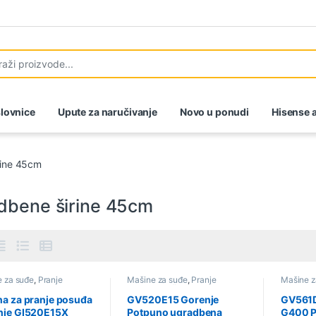
lovnice
Upute za naručivanje
Novo u ponudi
Hisense a
rine 45cm
dbene širine 45cm
 za suđe
,
Pranje
Mašine za suđe
,
Pranje
Mašine z
a
,
Sniženo
,
Ugradbene
posuđa
,
Sniženo
,
Ugradbene
posuđa
,
 45cm
širine 45cm
širine 4
a za pranje posuđa
GV520E15 Gorenje
GV561D
nje GI520E15X
Potpuno ugradbena
G400 