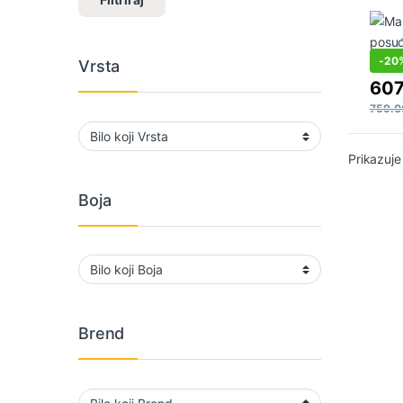
-
20
Vrsta
60
759.
Prikazuje
Boja
Brend