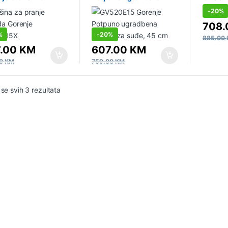
mašina za suđe, 45 cm
ugradb
-
20%
suđe, 
708
%
-
20%
885.00
7.00
KM
607.00
KM
00
KM
759.00
KM
 se svih 3 rezultata