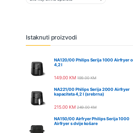
Vrtuljak robnih marki
Istaknuti proizvodi
NA120/00 Philips Serija 1000 Airfryer 
4,2 l
149.00
KM
199.00
KM
NA221/00 Philips Serija 2000 Airfryer
kapaciteta 4,2 l (srebrna)
215.00
KM
249.00
KM
NA150/00 Airfryer Philips Serija 1000
Airfryer s dvije košare