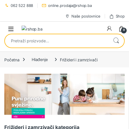
Preskoči na navigaciju
Preskoči na sadržaj
062 522 888
online.prodaja@rshop.ba
Naše poslovnice
Shop
0
Pretraži:
Početna
Hlađenje
Frižideri i zamrzivači
Frižideri i zamrzivači kategorija