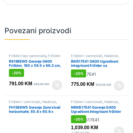
Povezani proizvodi
Frižideri bez zamrzivača
,
Frižideri
Frižideri i zamrzivači
,
Hlađenje
,
i zamrzivači
,
Hlađenje
,
Sniženo
Sniženo
,
Ugradbeni aparati
,
R619EEW5 Gorenje G400
RKI517E41 G400 Ugradbeni
Ugradbeni frižideri
Frižider, 185 x 59.5 x 66.3 cm,
integrisani frižider sa
Bijela
zamrzivačem, 176.9 x 54 x 55
-
20%
-
20%
cm, Klizna baglama
791.00
KM
775.00
KM
989.00
KM
969.00
KM
Frižideri i zamrzivači
,
Hlađenje
,
Frižideri i zamrzivači
,
Hlađenje
,
Sniženo
,
Zamrzivači - horizontalni
Sniženo
,
Ugradbeni aparati
,
FH15E6W5 Gorenje Zamrzivač
NRKI517E41 Gorenje G400
Ugradbeni frižideri
horizontalni, 85.8 x 60.6 x
Ugradbeni integrisani frižider
55.9 cm
sa zamrzivačem, 177.2 x 54 x
-
20%
54.5 cm, Klizna baglama
1,039.00
KM
1,299.00
KM