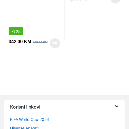
-
30%
342.00
KM
489.00
KM
Vrtuljak robnih marki
Korisni linkovi
FIFA World Cup 2026
Hisense aparati