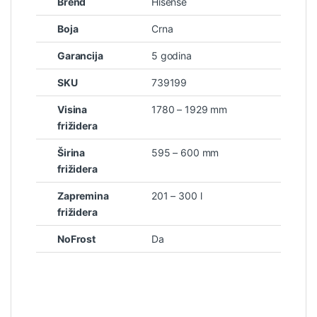
Brend
Hisense
Boja
Crna
Garancija
5 godina
SKU
739199
Visina
1780 – 1929 mm
frižidera
Širina
595 – 600 mm
frižidera
Zapremina
201 – 300 l
frižidera
NoFrost
Da