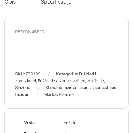
Opis
Specifikacija
RB390N4BF20
SKU:
739199
Kategorije:
Frižideri i
zamrzivači
,
Frižideri sa zamrzivačem
,
Hlađenje
,
Sniženo
Oznake:
frižider
,
hisense
,
samostojeći
frižider
Marka:
Hisense
Vrsta
Frižider