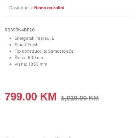
Dostupnost:
Nema na zalihi
RB390N4BF20
Energetski razred: E
Smart Fresh
Tip konstrukcije: Samostojeća
Širina: 600 mm
Visina: 1850 mm
799.00
KM
1,019.00
KM