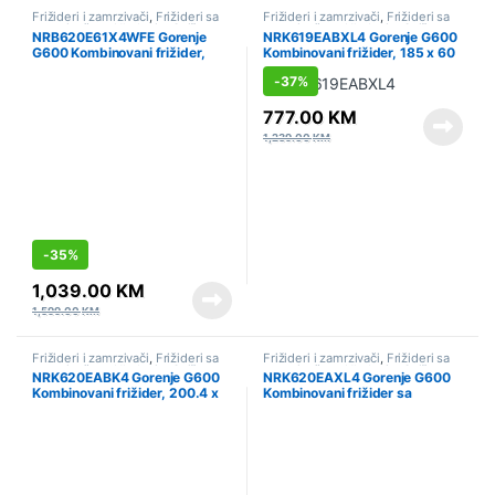
Frižideri i zamrzivači
,
Frižideri sa
Frižideri i zamrzivači
,
Frižideri sa
zamrzivačem
,
Hlađenje
,
Sniženo
zamrzivačem
,
Hlađenje
,
Sniženo
NRB620E61X4WFE Gorenje
NRK619EABXL4 Gorenje G600
G600 Kombinovani frižider,
Kombinovani frižider, 185 x 60
203 x 59.5 x 65.8 cm, Siva
x 59.2 cm, Crna
-
37%
777.00
KM
1,239.00
KM
-
35%
1,039.00
KM
1,599.00
KM
Frižideri i zamrzivači
,
Frižideri sa
Frižideri i zamrzivači
,
Frižideri sa
zamrzivačem
,
Hlađenje
,
Sniženo
zamrzivačem
,
Hlađenje
,
Sniženo
NRK620EABK4 Gorenje G600
NRK620EAXL4 Gorenje G600
Kombinovani frižider, 200.4 x
Kombinovani frižider sa
59.5 x 59 cm
zamrzivačem, 200.4 x 59.5 x
59 cm, Siva