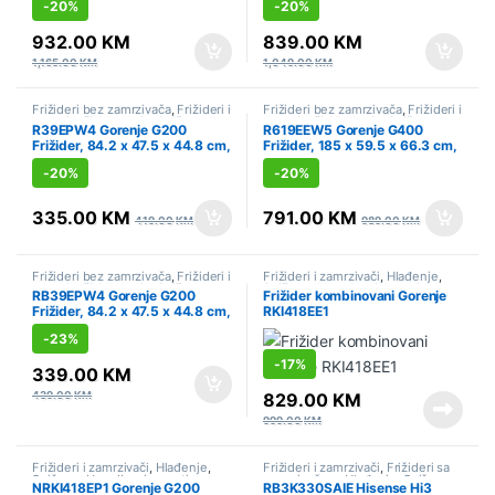
-
20%
-
20%
932.00
KM
839.00
KM
1,165.00
KM
1,049.00
KM
Frižideri bez zamrzivača
,
Frižideri i
Frižideri bez zamrzivača
,
Frižideri i
zamrzivači
,
Hlađenje
,
Sniženo
zamrzivači
,
Hlađenje
,
Sniženo
R39EPW4 Gorenje G200
R619EEW5 Gorenje G400
Frižider, 84.2 x 47.5 x 44.8 cm,
Frižider, 185 x 59.5 x 66.3 cm,
Bijela
Bijela
-
20%
-
20%
335.00
KM
791.00
KM
419.00
KM
989.00
KM
Frižideri bez zamrzivača
,
Frižideri i
Frižideri i zamrzivači
,
Hlađenje
,
zamrzivači
,
Hlađenje
,
Sniženo
Sniženo
,
Ugradbeni aparati
,
RB39EPW4 Gorenje G200
Frižider kombinovani Gorenje
Ugradbeni frižideri
Frižider, 84.2 x 47.5 x 44.8 cm,
RKI418EE1
Bijela
-
23%
-
17%
339.00
KM
439.00
KM
829.00
KM
999.00
KM
Frižideri i zamrzivači
,
Hlađenje
,
Frižideri i zamrzivači
,
Frižideri sa
Sniženo
,
Ugradbeni aparati
,
zamrzivačem
,
Hlađenje
,
Sniženo
NRKI418EP1 Gorenje G200
RB3K330SAIE Hisense Hi3
Ugradbeni frižideri