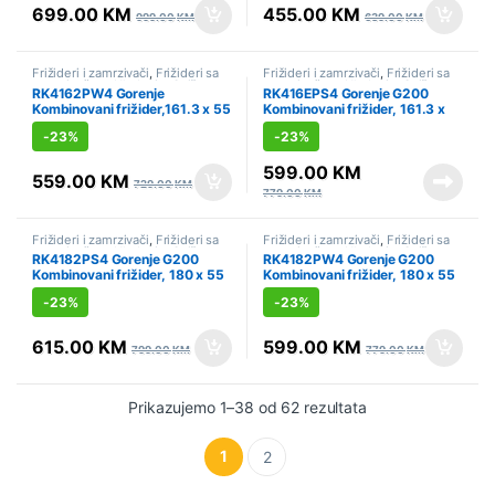
699.00
KM
455.00
KM
999.00
KM
639.00
KM
Frižideri i zamrzivači
,
Frižideri sa
Frižideri i zamrzivači
,
Frižideri sa
zamrzivačem
,
Hlađenje
,
Sniženo
zamrzivačem
,
Hlađenje
,
Sniženo
RK4162PW4 Gorenje
RK416EPS4 Gorenje G200
Kombinovani frižider,161.3 x 55
Kombinovani frižider, 161.3 x
x 55.7 cm, Bijela
55.4 x 55.8 cm, Siva
-
23%
-
23%
599.00
KM
559.00
KM
729.00
KM
779.00
KM
Frižideri i zamrzivači
,
Frižideri sa
Frižideri i zamrzivači
,
Frižideri sa
zamrzivačem
,
Hlađenje
,
Sniženo
zamrzivačem
,
Hlađenje
,
Sniženo
RK4182PS4 Gorenje G200
RK4182PW4 Gorenje G200
Kombinovani frižider, 180 x 55
Kombinovani frižider, 180 x 55
x 55.7 cm, Siva
x 55.7 cm, Bijela
-
23%
-
23%
615.00
KM
599.00
KM
799.00
KM
779.00
KM
Prikazujemo 1–38 od 62 rezultata
1
2