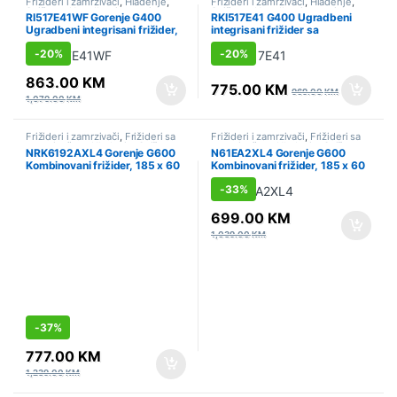
Frižideri i zamrzivači
,
Hlađenje
,
Frižideri i zamrzivači
,
Hlađenje
,
Sniženo
,
Ugradbeni aparati
,
Sniženo
,
Ugradbeni aparati
,
RI517E41WF Gorenje G400
RKI517E41 G400 Ugradbeni
Ugradbeni frižideri
Ugradbeni frižideri
Ugradbeni integrisani frižider,
integrisani frižider sa
177.2 x 54 x 54.5 cm, Klizna
zamrzivačem, 176.9 x 54 x 55
-
20%
-
20%
baglama
cm, Klizna baglama
863.00
KM
775.00
KM
969.00
KM
1,079.00
KM
Frižideri i zamrzivači
,
Frižideri sa
Frižideri i zamrzivači
,
Frižideri sa
zamrzivačem
,
Hlađenje
,
Sniženo
zamrzivačem
,
Hlađenje
,
Sniženo
NRK6192AXL4 Gorenje G600
N61EA2XL4 Gorenje G600
Kombinovani frižider, 185 x 60
Kombinovani frižider, 185 x 60
x 59.2 cm, Siva
x 59.2 cm, Siva
-
33%
699.00
KM
1,039.00
KM
-
37%
777.00
KM
1,239.00
KM