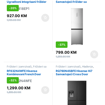
Ugradbeni integrisani frižider
Samostojeći frižider sa
sa zamrzivačem, 177.2 x 54 x
zamrzivačem, Inox, 330 l
-
20%
54 cm, Klizna baglama
927.00
KM
1,159.00
KM
-
37%
799.00
KM
1,259.00
KM
Frižideri i zamrzivači
,
Frižideri sa
Frižideri i zamrzivači
,
Hlađenje
,
zamrzivačem
,
Hlađenje
,
Side by
Side by Side
,
Sniženo
RF632N4WFE Hisense
RQ760N4SBFE Hisense Hi7
Side
,
Sniženo
Kombinovani French Door
Samostojeći Cross Door
frižider, 485 l
frižider, Crna, 584 l
-
32%
1,299.00
KM
1,899.00
KM