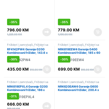
-
35%
-
35%
796.00
KM
779.00
KM
1,225.00
KM
1,199.00
KM
Frižideri i zamrzivači
,
Frižideri sa
Frižideri i zamrzivači
,
Frižideri sa
zamrzivačem
,
Hlađenje
,
Sniženo
zamrzivačem
,
Hlađenje
,
Sniženo
RF4142PW4 Gorenje G200
NRK619EEW4 Gorenje G400
Kombinovani frižider, 143.6 x
Kombinovani frižider, 185 x 60
55 x 54.2 cm, Bijela
x 59.2 cm, Bijela
-
30%
-
30%
435.00
KM
699.00
KM
619.00
KM
999.00
KM
Frižideri i zamrzivači
,
Frižideri sa
Frižideri i zamrzivači
,
Frižideri sa
zamrzivačem
,
Hlađenje
,
Sniženo
zamrzivačem
,
Hlađenje
,
Sniženo
NRK619EPXL4 Gorenje G200
NRK620EAW4 Gorenje G600
Kombinovani frižider, 186 x
Kombinovani frižider, 200.4 x
59.5 x 58.9 cm, Siva
59.5 x 59 cm, Bijela
-
31%
666.00
KM
969.00
KM