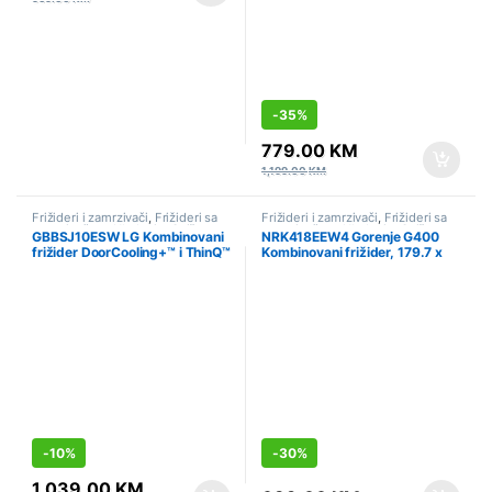
-
35%
779.00
KM
1,199.00
KM
Frižideri i zamrzivači
,
Frižideri sa
Frižideri i zamrzivači
,
Frižideri sa
zamrzivačem
,
Hlađenje
,
Sniženo
zamrzivačem
,
Hlađenje
,
Sniženo
GBBSJ10ESW LG Kombinovani
NRK418EEW4 Gorenje G400
frižider DoorCooling+™ i ThinQ™
Kombinovani frižider, 179.7 x
tehnologija, kapacitet 333L
55 x 56.3 cm, Bijela
-
10%
-
30%
1,039.00
KM