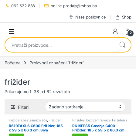
Preskoči na navigaciju
Preskoči na sadržaj
062 522 888
online.prodaja@rshop.ba
Naše poslovnice
Shop
0
Pretraži:
Početna
Proizvodi označeni “frižider”
frižider
Prikazujemo 1–38 od 62 rezultata
Filteri
Frižideri bez zamrzivača
,
Frižideri i
Frižideri bez zamrzivača
,
Frižideri i
zamrzivači
,
Hlađenje
,
Sniženo
zamrzivači
,
Hlađenje
,
Sniženo
R619EAXL6 G600 Frižider, 185
R619EES5 Gorenje G400
x 59.5 x 66.3 cm, Siva
Frižider, 185 x 59.5 x 66.3 cm,
Siva