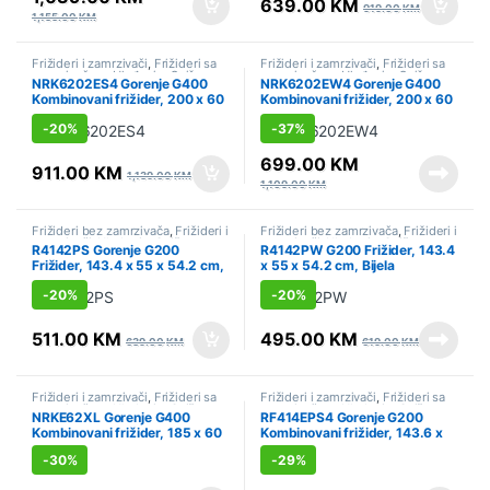
639.00
KM
919.00
KM
1,155.00
KM
Frižideri i zamrzivači
,
Frižideri sa
Frižideri i zamrzivači
,
Frižideri sa
zamrzivačem
,
Hlađenje
,
Sniženo
zamrzivačem
,
Hlađenje
,
Sniženo
NRK6202ES4 Gorenje G400
NRK6202EW4 Gorenje G400
Kombinovani frižider, 200 x 60
Kombinovani frižider, 200 x 60
x 59.2 cm, Siva
x 59.2 cm, Bijela
-
20%
-
37%
699.00
KM
911.00
KM
1,139.00
KM
1,109.00
KM
Frižideri bez zamrzivača
,
Frižideri i
Frižideri bez zamrzivača
,
Frižideri i
zamrzivači
,
Hlađenje
,
Sniženo
zamrzivači
,
Hlađenje
,
Sniženo
R4142PS Gorenje G200
R4142PW G200 Frižider, 143.4
Frižider, 143.4 x 55 x 54.2 cm,
x 55 x 54.2 cm, Bijela
Siva
-
20%
-
20%
511.00
KM
495.00
KM
639.00
KM
619.00
KM
Frižideri i zamrzivači
,
Frižideri sa
Frižideri i zamrzivači
,
Frižideri sa
zamrzivačem
,
Hlađenje
,
Sniženo
zamrzivačem
,
Hlađenje
,
Sniženo
NRKE62XL Gorenje G400
RF414EPS4 Gorenje G200
Kombinovani frižider, 185 x 60
Kombinovani frižider, 143.6 x
x 59.2 cm, Siva
55 x 54.2 cm, Siva
-
30%
-
29%