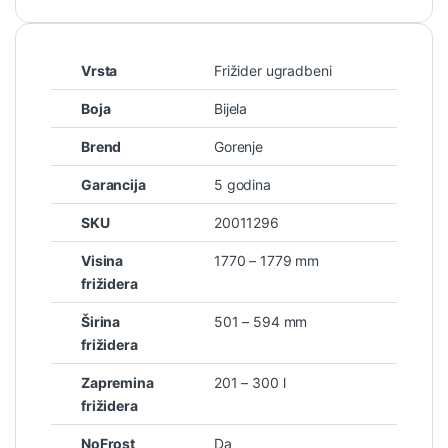
Vrsta
Frižider ugradbeni
Boja
Bijela
Brend
Gorenje
Garancija
5 godina
SKU
20011296
Visina
1770 – 1779 mm
frižidera
Širina
501 – 594 mm
frižidera
Zapremina
201 – 300 l
frižidera
NoFrost
Da