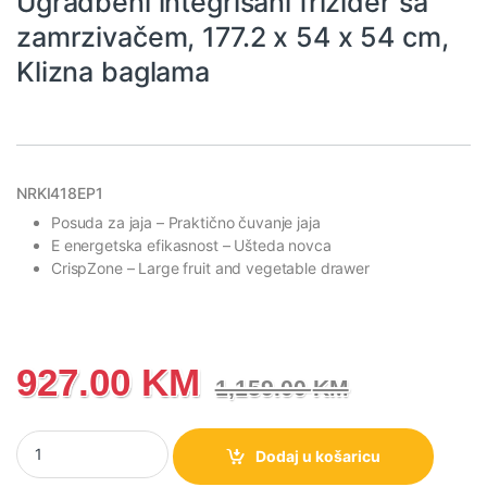
Ugradbeni integrisani frižider sa
zamrzivačem, 177.2 x 54 x 54 cm,
Klizna baglama
NRKI418EP1
Posuda za jaja
– Praktično čuvanje jaja
E energetska efikasnost
– Ušteda novca
CrispZone
– Large fruit and vegetable drawer
927.00
KM
1,159.00
KM
NRKI418EP1 Gorenje G200 Ugradbeni integrisani frižider sa zamrz
Dodaj u košaricu