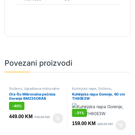
Povezani proizvodi
Sniženo
,
Ugradbene mikrovalne
Kuhinjske nape
,
Sniženo
,
pećnice
,
Ugradbeni aparati
Ugradbeni aparati
Ora-Ïto Mikrovalna pećnica
Kuhinjska napa Gorenje, 60 cm
Gorenje BM235ORAB
TH60E3W
-
40%
-
31%
449.00
KM
749.00
KM
159.00
KM
229.00
KM