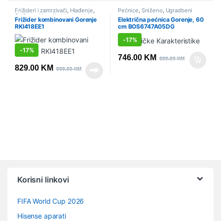
Frižideri i zamrzivači
,
Hlađenje
,
Pećnice
,
Sniženo
,
Ugradbeni
Sniženo
,
Ugradbeni aparati
,
aparati
Frižider kombinovani Gorenje
Električna pećnica Gorenje, 60
Ugradbeni frižideri
RKI418EE1
cm BOS6747A05DG
-
17%
-
17%
746.00
KM
899.00
KM
829.00
KM
999.00
KM
Vrtuljak robnih marki
Korisni linkovi
FIFA World Cup 2026
Hisense aparati