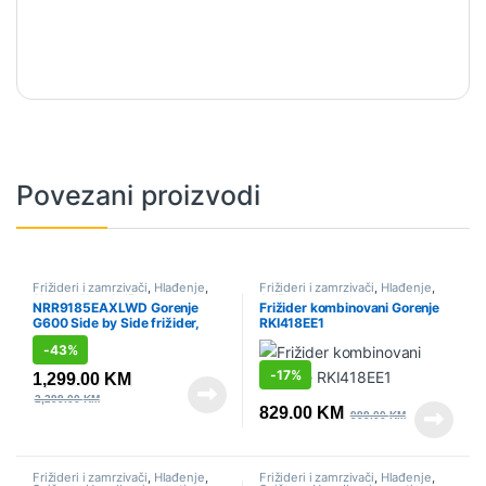
Povezani proizvodi
Frižideri i zamrzivači
,
Hlađenje
,
Frižideri i zamrzivači
,
Hlađenje
,
Side by Side
,
Sniženo
Sniženo
,
Ugradbeni aparati
,
NRR9185EAXLWD Gorenje
Frižider kombinovani Gorenje
Ugradbeni frižideri
G600 Side by Side frižider,
RKI418EE1
178.6 x 91.5 x 67 cm, Siva
-
43%
-
17%
1,299.00
KM
2,299.00
KM
829.00
KM
999.00
KM
Frižideri i zamrzivači
,
Hlađenje
,
Frižideri i zamrzivači
,
Hlađenje
,