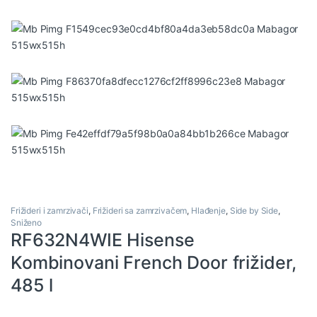
Frižideri i zamrzivači
,
Frižideri sa zamrzivačem
,
Hlađenje
,
Side by Side
,
Sniženo
RF632N4WIE Hisense
Kombinovani French Door frižider,
485 l