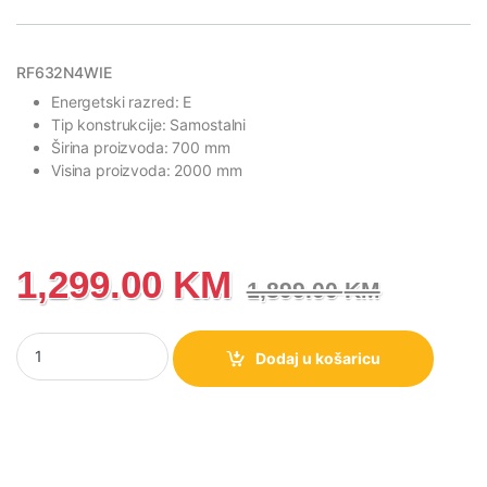
RF632N4WIE
Energetski razred: E
Tip konstrukcije: Samostalni
Širina proizvoda: 700 mm
Visina proizvoda: 2000 mm
1,299.00
KM
1,899.00
KM
RF632N4WIE Hisense Kombinovani French Door frižider, 485 l ko
Dodaj u košaricu