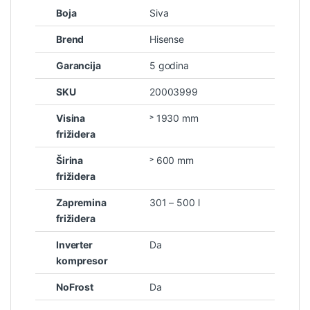
Boja
Siva
Brend
Hisense
Garancija
5 godina
SKU
20003999
Visina
˃ 1930 mm
frižidera
Širina
˃ 600 mm
frižidera
Zapremina
301 – 500 l
frižidera
Inverter
Da
kompresor
NoFrost
Da