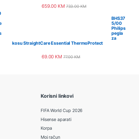
659.00
KM
733.00
KM
0
BHS37
e
5/00
Philips
s
pegla
za
kosu StraightCare Essential ThermoProtect
69.00
KM
77.00
KM
Korisni linkovi
FIFA World Cup 2026
Hisense aparati
Korpa
Moj račun