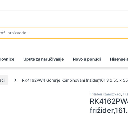
lovnice
Upute za naručivanje
Novo u ponudi
Hisense a
ači
RK4162PW4 Gorenje Kombinovani frižider,161.3 x 55 x 55.
Frižideri i zamrzivači
,
Fri
RK4162PW4
frižider,161