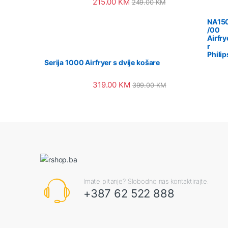
215.00
KM
249.00
KM
NA15
/00
Airfry
r
Philip
Serija 1000 Airfryer s dvije košare
319.00
KM
399.00
KM
Imate pitanje? Slobodno nas kontaktirajte.
+387 62 522 888