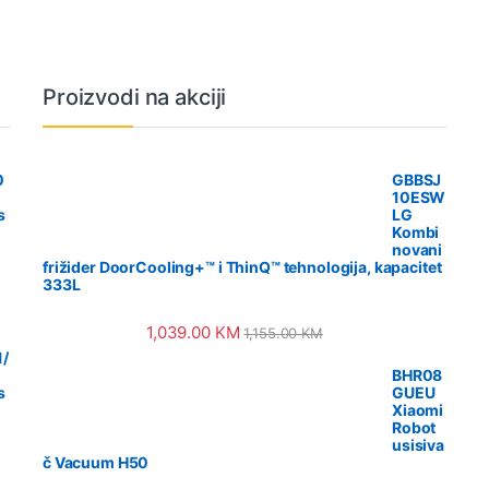
Proizvodi na akciji
0
GBBSJ
10ESW
s
LG
Kombi
novani
frižider DoorCooling+™ i ThinQ™ tehnologija, kapacitet
333L
1,039.00
KM
1,155.00
KM
/
BHR08
s
GUEU
Xiaomi
Robot
usisiva
č Vacuum H50