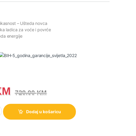
fikasnost
– Ušteda novca
ika ladica za voće i povrće
eda energije
KM
729.00
KM
ombinovani frižider,161.3 x 55 x 55.7 cm, Bijela količina
Dodaj u košaricu