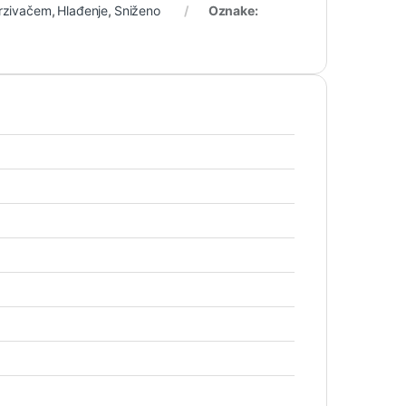
mrzivačem
,
Hlađenje
,
Sniženo
Oznake: