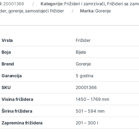
U:
20001366
Kategorije:
Frižideri i zamrzivači
,
Frižideri sa za
ider
,
gorenje
,
samostojeći frižider
Marka:
Gorenje
Vrsta
Frižider
Boja
Bijela
Brend
Gorenje
Garancija
5 godina
SKU
20001366
Visina frižidera
1450 – 1769 mm
Širina frižidera
501 – 594 mm
Zapremina frižidera
201 – 300 l