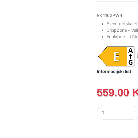
RK4162PW4
E energetska e
CrispZone
– Vel
EcoMode
– Ušt
Informacijski list
559.00
RK4162PW4 Gorenje K