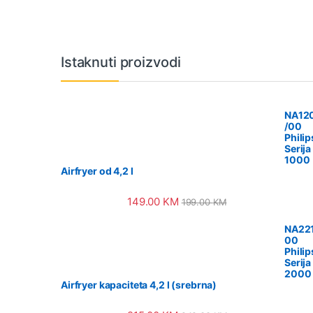
Vrtuljak robnih marki
Istaknuti proizvodi
NA12
/00
Philip
Serija
1000
Airfryer od 4,2 l
149.00
KM
199.00
KM
NA221
00
Philip
Serija
2000
Airfryer kapaciteta 4,2 l (srebrna)