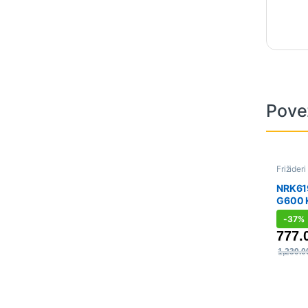
Pove
Frižideri
zamrzi
NRK61
G600 K
185 x 
-
37%
777.
1,239.