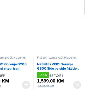
 zamrzivači
,
Hlađenje
,
Frižideri i zamrzivači
,
Hlađenje
,
gradbeni aparati
,
Side by Side
,
Sniženo
rižideri
P1 Gorenje G200
NRS9182VXB1 Gorenje
i integrisani
G800 Side by side frižider,
 88 x 54 x 54 cm,
179.3 x 91 x 68.7 cm, Siva
-
38%
aglama
0
KM
1,599.00
KM
M
2,559.00
KM