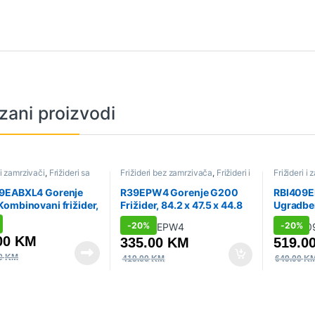
zani proizvodi
 i zamrzivači
,
Frižideri sa
Frižideri bez zamrzivača
,
Frižideri i
Frižideri i
vačem
,
Hlađenje
,
Sniženo
zamrzivači
,
Hlađenje
,
Sniženo
Sniženo
,
U
Ugradbeni f
9EABXL4 Gorenje
R39EPW4 Gorenje G200
RBI409E
ombinovani frižider,
Frižider, 84.2 x 47.5 x 44.8
Ugradben
60 x 59.2 cm, Crna
cm, Bijela
frižider,
-
20%
-
20%
Klizna b
00
KM
335.00
KM
519.0
00
KM
419.00
KM
649.00
K