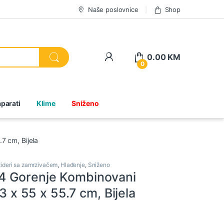
Naše poslovnice
Shop
0.00
KM
0
parati
Klime
Sniženo
7 cm, Bijela
žideri sa zamrzivačem
,
Hlađenje
,
Sniženo
 Gorenje Kombinovani
.3 x 55 x 55.7 cm, Bijela