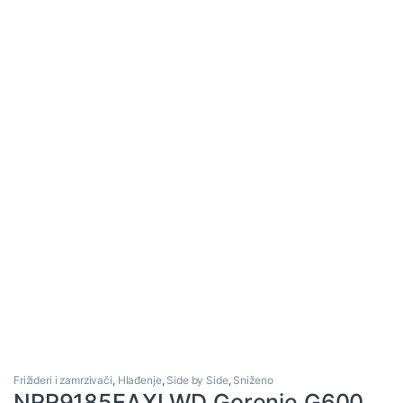
Frižideri i zamrzivači
,
Hlađenje
,
Side by Side
,
Sniženo
NRR9185EAXLWD Gorenje G600