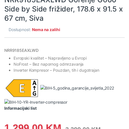
Side by Side frižider, 178.6 x 91.5 x
67 cm, Siva
Dostupnost:
Nema na zalihi
NRR9185EAXLWD
Evropski kvalitet
– Napravljeno u Evropi
NoFrost
– Bez napornog odmrzavanja
Inverter Kompresor
– Pouzdan, tih i dugotrajan
Informacijski list
1,299.00
KM