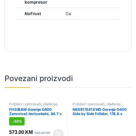
kompresor
NoFrost
Da
Povezani proizvodi
Frižideri i zamrzivači
,
Hlađenje
,
Frižideri i zamrzivači
,
Hlađenje
,
Sniženo
,
Zamrzivači - horizontalni
Side by Side
,
Sniženo
FH30EAW Gorenje G600
NRS917E41XWD Gorenje G400
Zamrzivač horizontalni, 84.7 x
Side by Side frižider, 178.6 x
111.4 x 63 cm
91.1 x 61.5 cm, Siva
-
30%
573.00
KM
819.00
KM