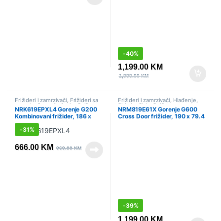
-
40%
1,199.00
KM
1,999.00
KM
Frižideri i zamrzivači
,
Frižideri sa
Frižideri i zamrzivači
,
Hlađenje
,
zamrzivačem
,
Hlađenje
,
Sniženo
Side by Side
,
Sniženo
NRK619EPXL4 Gorenje G200
NRM819E61X Gorenje G600
Kombinovani frižider, 186 x
Cross Door frižider, 190 x 79.4
59.5 x 58.9 cm, Siva
x 65 cm
-
31%
666.00
KM
969.00
KM
-
39%
1,199.00
KM