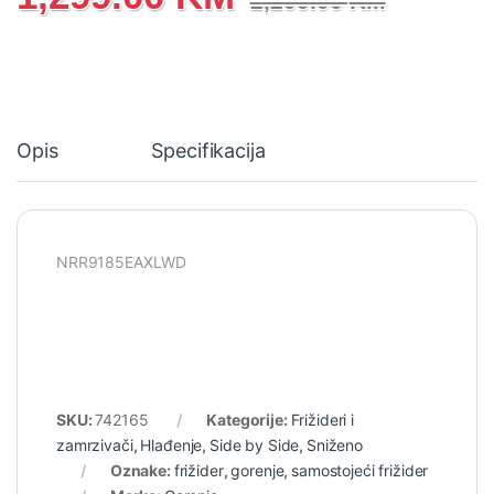
2,299.00
KM
Opis
Specifikacija
NRR9185EAXLWD
SKU:
742165
Kategorije:
Frižideri i
zamrzivači
,
Hlađenje
,
Side by Side
,
Sniženo
Oznake:
frižider
,
gorenje
,
samostojeći frižider