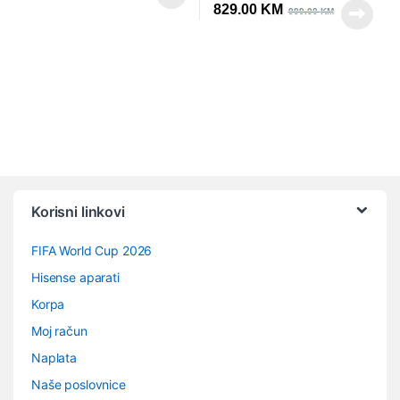
829.00
KM
999.00
KM
Vrtuljak robnih marki
Korisni linkovi
FIFA World Cup 2026
Hisense aparati
Korpa
Moj račun
Naplata
Naše poslovnice