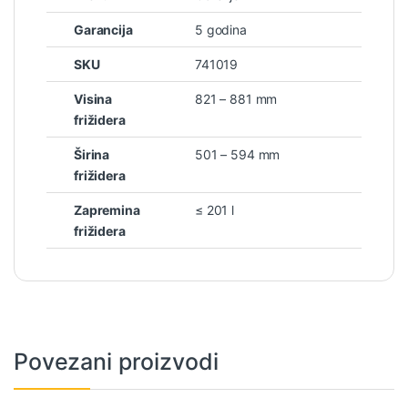
Garancija
5 godina
SKU
741019
Visina
821 – 881 mm
frižidera
Širina
501 – 594 mm
frižidera
Zapremina
≤ 201 l
frižidera
Povezani proizvodi