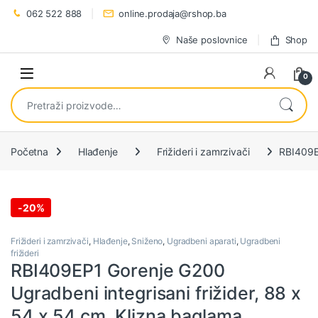
Preskoči na navigaciju
Preskoči na sadržaj
062 522 888
online.prodaja@rshop.ba
Naše poslovnice
Shop
0
Pretraži:
Početna
Hlađenje
Frižideri i zamrzivači
RBI409EP
-
20%
Frižideri i zamrzivači
,
Hlađenje
,
Sniženo
,
Ugradbeni aparati
,
Ugradbeni
frižideri
RBI409EP1 Gorenje G200
Ugradbeni integrisani frižider, 88 x
54 x 54 cm, Klizna baglama