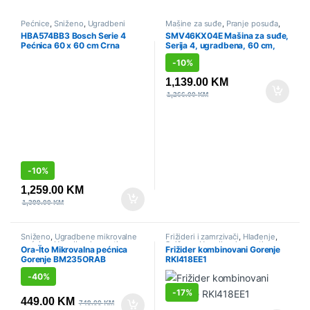
Pećnice
,
Sniženo
,
Ugradbeni
Mašine za suđe
,
Pranje posuđa
,
aparati
Sniženo
,
Ugradbeni aparati
HBA574BB3 Bosch Serie 4
SMV46KX04E Mašina za suđe,
Pećnica 60 x 60 cm Crna
Serija 4, ugradbena, 60 cm,
Bosch
-
10%
1,139.00
KM
1,266.00
KM
-
10%
1,259.00
KM
1,399.00
KM
Sniženo
,
Ugradbene mikrovalne
Frižideri i zamrzivači
,
Hlađenje
,
pećnice
,
Ugradbeni aparati
Sniženo
,
Ugradbeni aparati
,
Ora-Ïto Mikrovalna pećnica
Frižider kombinovani Gorenje
Ugradbeni frižideri
Gorenje BM235ORAB
RKI418EE1
-
40%
-
17%
449.00
KM
749.00
KM