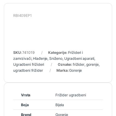
RBI409EP1
SKU:
741019
Kategorije:
Frižideri i
zamrzivači
,
Hlađenje
,
Sniženo
,
Ugradbeni aparati
,
Ugradbeni frižideri
Oznake:
frižider
,
gorenje
,
ugradbeni frižider
Marka:
Gorenje
Vrsta
Frižider ugradbeni
Boja
Bijela
Brend
Gorenje