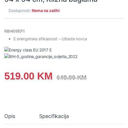
Dostupnost:
Nema na zalihi
RBI409EP1
E energetska efikasnost
– Ušteda novca
519.00
KM
649.00
KM
Opis
Specifikacija