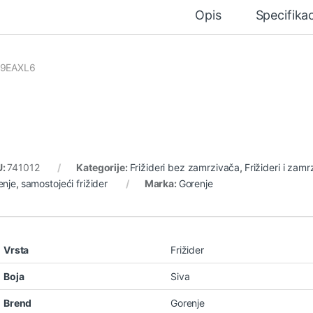
Opis
Specifikac
19EAXL6
U:
741012
Kategorije:
Frižideri bez zamrzivača
,
Frižideri i zamr
enje
,
samostojeći frižider
Marka:
Gorenje
Vrsta
Frižider
Boja
Siva
Brend
Gorenje