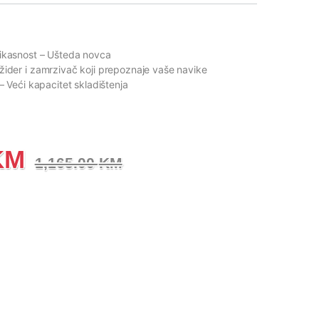
fikasnost
– Ušteda novca
ižider i zamrzivač koji prepoznaje vaše navike
– Veći kapacitet skladištenja
KM
1,165.00
KM