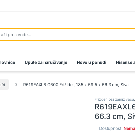
lovnice
Upute za naručivanje
Novo u ponudi
Hisense a
ači
R619EAXL6 G600 Frižider, 185 x 59.5 x 66.3 cm, Siva
Frižideri bez zamrzivača
R619EAXL6 
66.3 cm, Si
Dostupnost:
Nema 