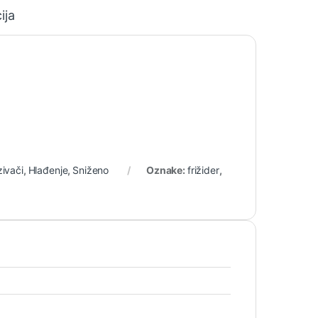
ija
zivači
,
Hlađenje
,
Sniženo
Oznake:
frižider
,