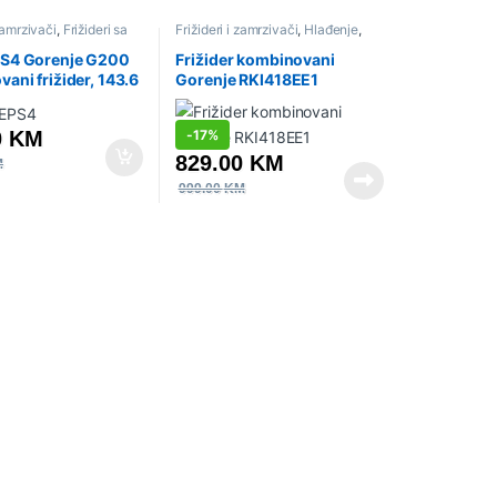
 zamrzivači
,
Frižideri sa
Frižideri i zamrzivači
,
Hlađenje
,
čem
,
Hlađenje
,
Sniženo
Sniženo
,
Ugradbeni aparati
,
Ugradbeni frižideri
S4 Gorenje G200
Frižider kombinovani
ani frižider, 143.6
Gorenje RKI418EE1
4.2 cm, Siva
0
KM
-
17%
829.00
KM
M
999.00
KM