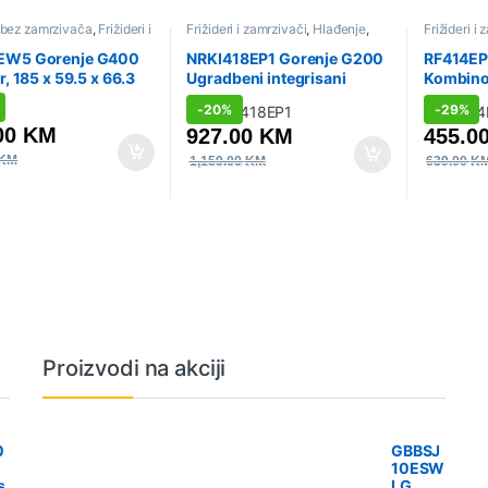
i bez zamrzivača
,
Frižideri i
Frižideri i zamrzivači
,
Hlađenje
,
Frižideri i
ači
,
Hlađenje
,
Sniženo
Sniženo
,
Ugradbeni aparati
,
zamrziva
Ugradbeni frižideri
EW5 Gorenje G400
NRKI418EP1 Gorenje G200
RF414EP
r, 185 x 59.5 x 66.3
Ugradbeni integrisani
Kombinov
ela
frižider sa zamrzivačem,
x 55 x 5
-
20%
-
29%
177.2 x 54 x 54 cm, Klizna
00
KM
927.00
KM
455.0
baglama
KM
1,159.00
KM
639.00
K
Proizvodi na akciji
0
GBBSJ
10ESW
s
LG