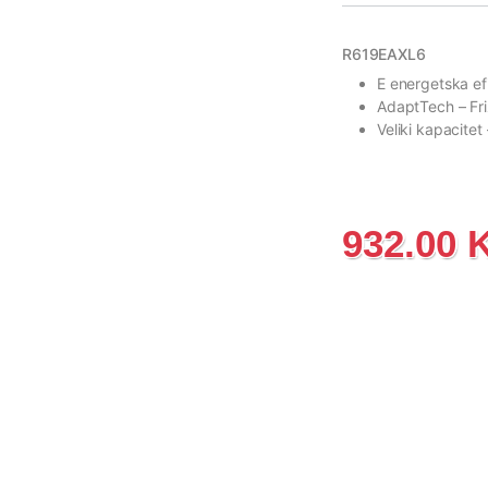
R619EAXL6
E energetska e
AdaptTech
– Fr
Veliki kapacitet
932.00