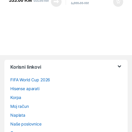
533.00
KM
666.00
KM
1,999.00
KM
Vrtuljak robnih marki
Korisni linkovi
FIFA World Cup 2026
Hisense aparati
Korpa
Moj račun
Naplata
Naše poslovnice