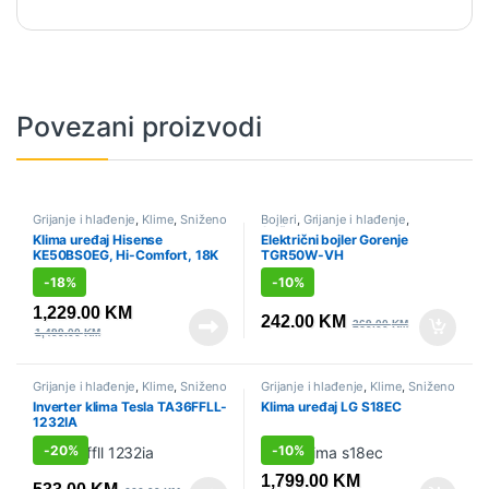
Povezani proizvodi
Grijanje i hlađenje
,
Klime
,
Sniženo
Bojleri
,
Grijanje i hlađenje
,
Sniženo
Klima uređaj Hisense
Električni bojler Gorenje
KE50BS0EG, Hi-Comfort, 18K
TGR50W-VH
-
18%
-
10%
1,229.00
KM
242.00
KM
269.00
KM
1,499.00
KM
Grijanje i hlađenje
,
Klime
,
Sniženo
Grijanje i hlađenje
,
Klime
,
Sniženo
Inverter klima Tesla TA36FFLL-
Klima uređaj LG S18EC
1232IA
-
20%
-
10%
1,799.00
KM