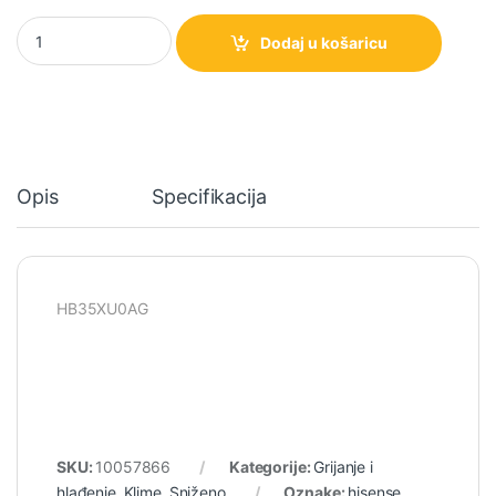
HB35XU0AG Hisense Inverter Klima uređaj, 3500 W, HI-NANO sterili
Dodaj u košaricu
Opis
Specifikacija
HB35XU0AG
SKU:
10057866
Kategorije:
Grijanje i
hlađenje
,
Klime
,
Sniženo
Oznake:
hisense
,