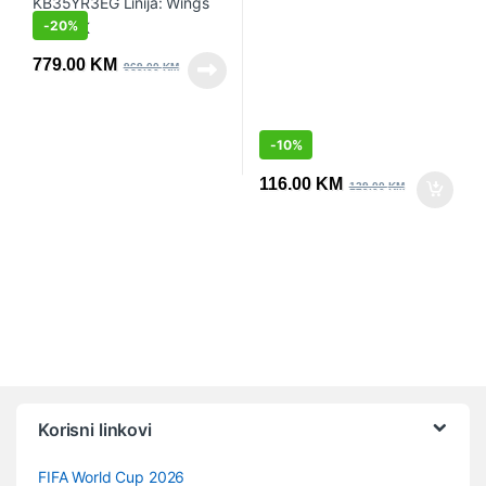
-
20%
779.00
KM
969.00
KM
-
10%
116.00
KM
129.00
KM
Vrtuljak robnih marki
Korisni linkovi
FIFA World Cup 2026