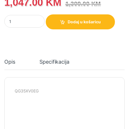
1,047.00
KM
1,309.00
KM
QG35XV0EG Hisense Inverter Klima uređaj, 3500 W, HI-NANO sterili
Dodaj u košaricu
Opis
Specifikacija
QG35XV0EG