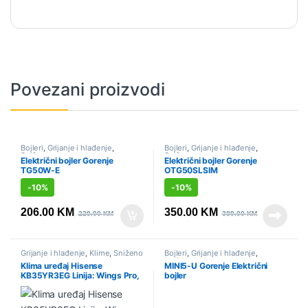
Povezani proizvodi
Bojleri
,
Grijanje i hlađenje
,
Bojleri
,
Grijanje i hlađenje
,
Sniženo
Sniženo
Električni bojler Gorenje
Električni bojler Gorenje
TG50W-E
OTG50SLSIM
-
10%
-
10%
206.00
KM
350.00
KM
229.00
KM
389.00
KM
Grijanje i hlađenje
,
Klime
,
Sniženo
Bojleri
,
Grijanje i hlađenje
,
Sniženo
Klima uređaj Hisense
MINI5-U Gorenje Električni
KB35YR3EG Linija: Wings Pro,
bojler
12K