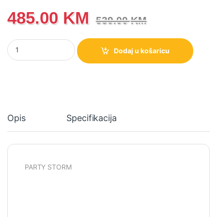
485.00
KM
539.00
KM
PARTY STORM Hisense Party zvučnik, 300 W, Bluetooth 5.0 količ
Dodaj u košaricu
Opis
Specifikacija
PARTY STORM