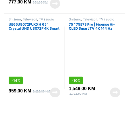
777.00
KM
866.00
KM
Sniženo
,
Televizori
,
TV i audio
Sniženo
,
Televizori
,
TV i audio
UE65U8072FUXXH 65″
75 ” 75E7S Pro | Hisense Hi-
Crystal UHD U8072F 4K Smart
QLED Smart TV 4K 144 Hz
TV (2025)
-
14%
-
10%
1,549.00
KM
959.00
KM
1,110.00
KM
1,722.00
KM