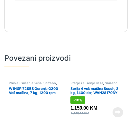
Povezani proizvodi
Pranje i sušenje veša
,
Sniženo
,
Pranje i sušenje veša
,
Sniženo
,
Veš mašine
Veš mašine
W1NGPI72SBS Gorenje G200
Serija 4 veš mašina Bosch, 8
Veš mašina, 7 kg, 1200 rpm
kg, 1400 okr, WAN28170BY
-
10%
1,159.00
KM
1,288.00
KM