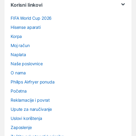
Korisni linkovi
FIFA World Cup 2026
Hisense aparati
Korpa
Moj račun
Naplata
Naše poslovnice
O nama
Philips Airfryer ponuda
Početna
Reklamacije i povrat
Upute za naručivanje
Uslovi korištenja
Zaposlenje