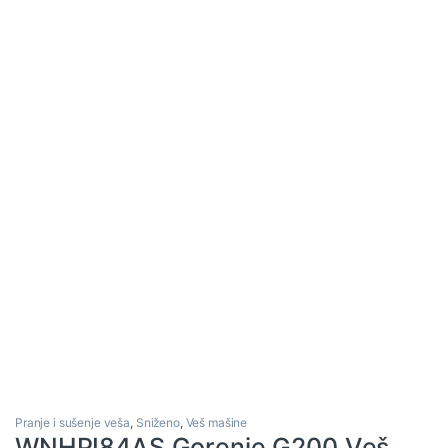
Pranje i sušenje veša
,
Sniženo
,
Veš mašine
WNHPI84AS Gorenje G200 Veš