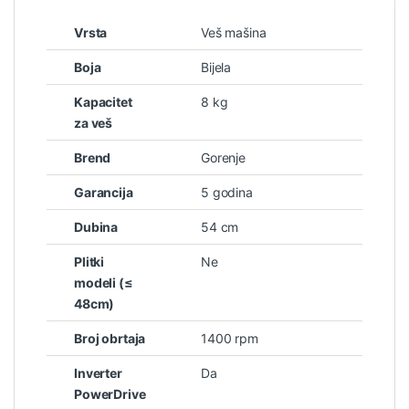
Vrsta
Veš mašina
Boja
Bijela
Kapacitet
8 kg
za veš
Brend
Gorenje
Garancija
5 godina
Dubina
54 cm
Plitki
Ne
modeli (≤
48cm)
Broj obrtaja
1400 rpm
Inverter
Da
PowerDrive