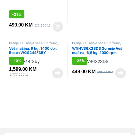
-
29%
499.00
KM
699.00
KM
Pranje i sušenje veša
,
Sniženo
,
Pranje i sušenje veša
,
Sniženo
,
Veš mašine
Veš mašine
Veš mašina, 9 kg, 1400 obr,
WNHVB6X2SDS Gorenje Veš
Bosch WGG244F3BY
mašina, 6,5 kg, 1000 rpm
-
10%
-
25%
1,599.00
KM
449.00
KM
599.00
KM
1,777.00
KM
Vrtuljak robnih marki