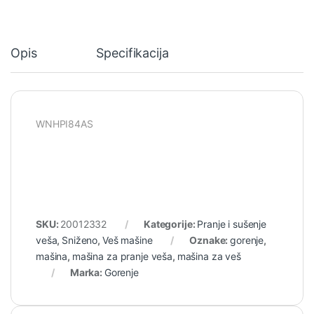
Opis
Specifikacija
WNHPI84AS
SKU:
20012332
Kategorije:
Pranje i sušenje
veša
,
Sniženo
,
Veš mašine
Oznake:
gorenje
,
mašina
,
mašina za pranje veša
,
mašina za veš
Marka:
Gorenje