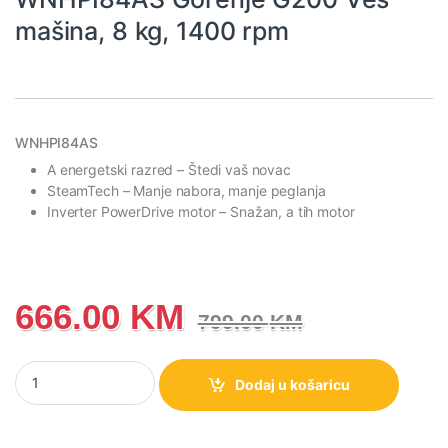
mašina, 8 kg, 1400 rpm
WNHPI84AS
A energetski razred
– Štedi vaš novac
Steam
Tech
– Manje nabora, manje peglanja
Inverter PowerDrive motor
– Snažan, a tih motor
666.00
KM
799.00
KM
WNHPI84AS Gorenje G200 Veš mašina, 8 kg, 1400 rpm količina
Dodaj u košaricu