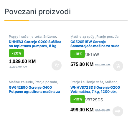
Povezani proizvodi
Pranje i sušenje veša
,
Sniženo
,
Mašine za suđe
,
Pranje posuđa
,
Sušilice
Samostojeće širine 45cm
,
DHNE83 Gorenje G200 Sušilica
GS520E15W Gorenje
Sniženo
sa toplotnom pumpom, 8 kg
Samostojeća mašina za suđe
Gorenje, 45 cm
-
20%
-
18%
1,039.00
KM
575.00
KM
699.00
KM
1,299.00
KM
Mašine za suđe
,
Pranje posuđa
,
Pranje i sušenje veša
,
Sniženo
,
Sniženo
,
Ugradbene širine 60cm
Veš mašine
GV642E90 Gorenje G400
WNHVB72SDS Gorenje G200
Potpuno ugradbena mašina za
Veš mašina, 7 kg, 1200 obr,
suđe Gorenje, 60 cm
Gorenje
-
19%
499.00
KM
619.00
KM