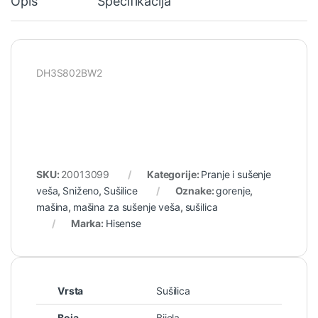
Opis
Specifikacija
DH3S802BW2
SKU:
20013099
Kategorije:
Pranje i sušenje
veša
,
Sniženo
,
Sušilice
Oznake:
gorenje
,
mašina
,
mašina za sušenje veša
,
sušilica
Marka:
Hisense
Vrsta
Sušilica
Boja
Bijela