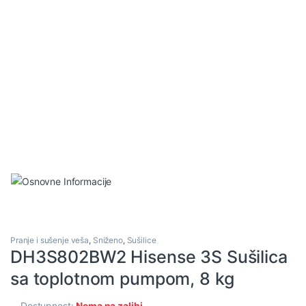
Pranje i sušenje veša
,
Sniženo
,
Sušilice
DH3S802BW2 Hisense 3S Sušilica
sa toplotnom pumpom, 8 kg
Dostupnost:
Nema na zalihi