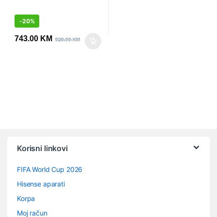
-
20%
743.00
KM
929.00
KM
Vrtuljak robnih marki
Korisni linkovi
FIFA World Cup 2026
Hisense aparati
Korpa
Moj račun