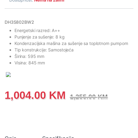
DH3S802BW2
Energetski razred: A++
Punjenje za sušenje: 8 kg
Kondenzacijska mašina za sušenje sa toplotnom pumpom
Tip konstrukcije: Samostojeća
Širina: 595 mm
Visina: 845 mm
1,004.00
KM
1,255.00
KM