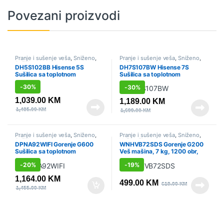
Povezani proizvodi
Pranje i sušenje veša
,
Sniženo
,
Pranje i sušenje veša
,
Sniženo
,
Sušilice
Sušilice
DH5S102BB Hisense 5S
DH7S107BW Hisense 7S
Sušilica sa toplotnom
Sušilica sa toplotnom
pumpom, 10 kg
pumpom, 10 kg
-
30%
-
30%
1,039.00
KM
1,189.00
KM
1,485.00
KM
1,699.00
KM
Pranje i sušenje veša
,
Sniženo
,
Pranje i sušenje veša
,
Sniženo
,
Sušilice
Veš mašine
DPNA92WIFI Gorenje G600
WNHVB72SDS Gorenje G200
Sušilica sa toplotnom
Veš mašina, 7 kg, 1200 obr,
pumpom, 9 kg
Gorenje
-
20%
-
19%
1,164.00
KM
499.00
KM
619.00
KM
1,455.00
KM