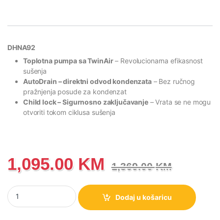
DHNA92
Toplotna pumpa sa TwinAir
– Revolucionarna efikasnost
sušenja
AutoDrain
– direktni odvod kondenzata
– Bez ručnog
pražnjenja posude za kondenzat
Child lock
– Sigurnosno zaključavanje
– Vrata se ne mogu
otvoriti tokom ciklusa sušenja
1,095.00
KM
1,369.00
KM
DHNA92 Gorenje G400 Sušilica sa toplotnom pumpom, 9 kg koli
Dodaj u košaricu