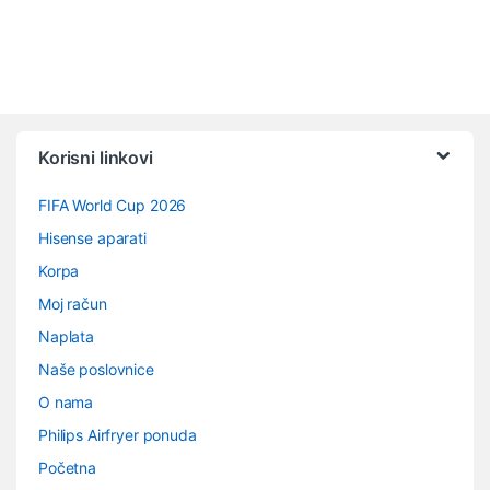
Vrtuljak robnih marki
Korisni linkovi
FIFA World Cup 2026
Hisense aparati
Korpa
Moj račun
Naplata
Naše poslovnice
O nama
Philips Airfryer ponuda
Početna