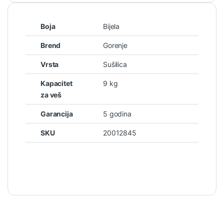
Boja
Bijela
Brend
Gorenje
Vrsta
Sušilica
Kapacitet
9 kg
za veš
Garancija
5 godina
SKU
20012845