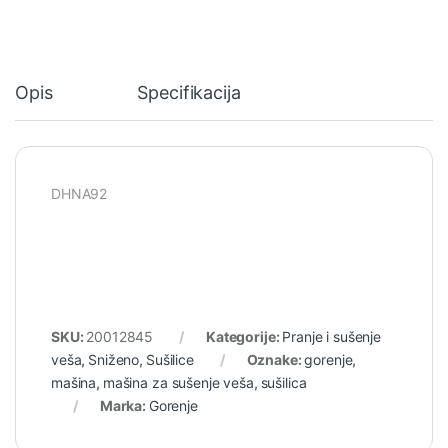
Opis
Specifikacija
DHNA92
SKU:
20012845
Kategorije:
Pranje i sušenje
veša
,
Sniženo
,
Sušilice
Oznake:
gorenje
,
mašina
,
mašina za sušenje veša
,
sušilica
Marka:
Gorenje