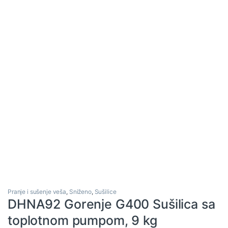
Pranje i sušenje veša
,
Sniženo
,
Sušilice
DHNA92 Gorenje G400 Sušilica sa
toplotnom pumpom, 9 kg