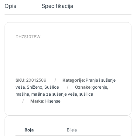
Opis
Specifikacija
DH7S107BW
SKU:
20012509
Kategorije:
Pranje i sušenje
veša
,
Sniženo
,
Sušilice
Oznake:
gorenje
,
mašina
,
mašina za sušenje veša
,
sušilica
Marka:
Hisense
Boja
Bijela