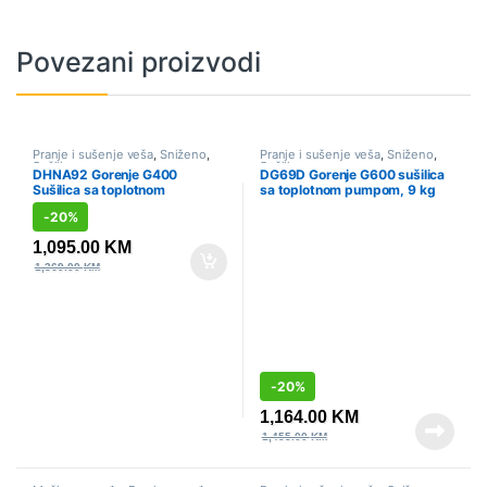
Povezani proizvodi
Pranje i sušenje veša
,
Sniženo
,
Pranje i sušenje veša
,
Sniženo
,
Sušilice
Sušilice
DHNA92 Gorenje G400
DG69D Gorenje G600 sušilica
Sušilica sa toplotnom
sa toplotnom pumpom, 9 kg
pumpom, 9 kg
-
20%
1,095.00
KM
1,369.00
KM
-
20%
1,164.00
KM
1,455.00
KM