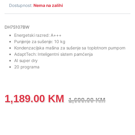
Dostupnost:
Nema na zalihi
DH7S107BW
Energetski razred: A+++
Punjenje za sušenje: 10 kg
Kondenzacijska mašina za sušenje sa toplotnom pumpom
AdaptTech: Inteligentni sistem pamćenja
AI super dry
20 programa
1,189.00
KM
1,699.00
KM