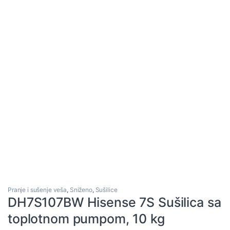
Pranje i sušenje veša
,
Sniženo
,
Sušilice
DH7S107BW Hisense 7S Sušilica sa
toplotnom pumpom, 10 kg