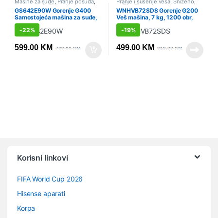
Mašine za suđe
,
Pranje posuđa
,
Pranje i sušenje veša
,
Sniženo
,
Samostojeće širine 60cm
,
Veš mašine
GS642E90W Gorenje G400
WNHVB72SDS Gorenje G200
Sniženo
Samostojeća mašina za suđe,
Veš mašina, 7 kg, 1200 obr,
60 cm
Gorenje
-
22%
-
19%
599.00
KM
499.00
KM
769.00
KM
619.00
KM
Vrtuljak robnih marki
Korisni linkovi
FIFA World Cup 2026
Hisense aparati
Korpa