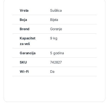
Vrsta
Sušilica
Boja
Bijela
Brend
Gorenje
Kapacitet
9 kg
za veš
Garancija
5 godina
SKU
742827
Wi-Fi
Da