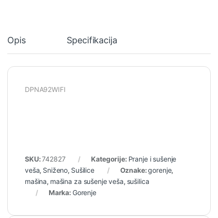
Opis
Specifikacija
DPNA92WIFI
SKU:
742827
Kategorije:
Pranje i sušenje
veša
,
Sniženo
,
Sušilice
Oznake:
gorenje
,
mašina
,
mašina za sušenje veša
,
sušilica
Marka:
Gorenje