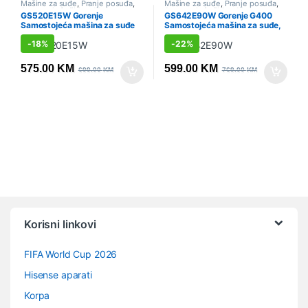
Mašine za suđe
,
Pranje posuđa
,
Mašine za suđe
,
Pranje posuđa
,
Samostojeće širine 45cm
,
Samostojeće širine 60cm
,
GS520E15W Gorenje
GS642E90W Gorenje G400
Sniženo
Sniženo
Samostojeća mašina za suđe
Samostojeća mašina za suđe,
Gorenje, 45 cm
60 cm
-
18%
-
22%
575.00
KM
599.00
KM
699.00
KM
769.00
KM
Vrtuljak robnih marki
Korisni linkovi
FIFA World Cup 2026
Hisense aparati
Korpa