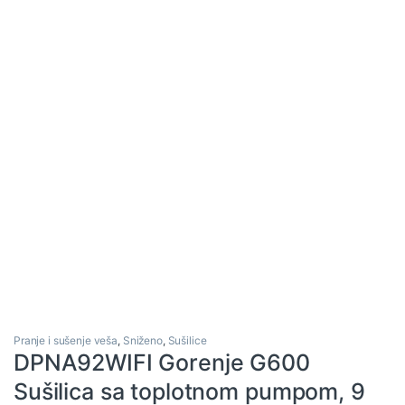
Pranje i sušenje veša
,
Sniženo
,
Sušilice
DPNA92WIFI Gorenje G600
Sušilica sa toplotnom pumpom, 9