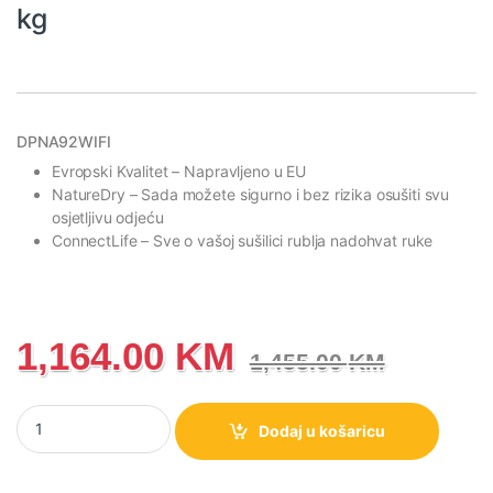
kg
DPNA92WIFI
Evropski Kvalitet
– Napravljeno u EU
NatureDry
– Sada možete sigurno i bez rizika osušiti svu
osjetljivu odjeću
ConnectLife
– Sve o vašoj sušilici rublja nadohvat ruke
1,164.00
KM
1,455.00
KM
DPNA92WIFI Gorenje G600 Sušilica sa toplotnom pumpom, 9 kg 
Dodaj u košaricu