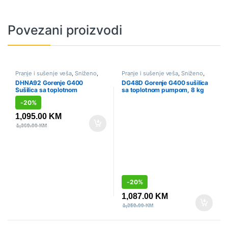
Povezani proizvodi
Pranje i sušenje veša
,
Sniženo
,
Pranje i sušenje veša
,
Sniženo
,
Sušilice
Sušilice
DHNA92 Gorenje G400
DG48D Gorenje G400 sušilica
Sušilica sa toplotnom
sa toplotnom pumpom, 8 kg
pumpom, 9 kg
-
20%
1,095.00
KM
1,369.00
KM
-
20%
1,087.00
KM
1,359.00
KM