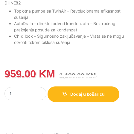
DHNE82
Toplotna pumpa sa TwinAir
– Revolucionarna efikasnost
sušenja
AutoDrain
– direktni odvod kondenzata – Bez ručnog
pražnjenja posude za kondenzat
Child lock
– Sigurnosno zaključavanje – Vrata se ne mogu
otvoriti tokom ciklusa sušenja
959.00
KM
1,199.00
KM
DHNE82 Gorenje G200 Sušilica sa toplotnom pumpom, 8 kg koli
Dodaj u košaricu