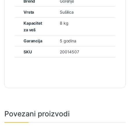
Brend
Gorenje
Vrsta
Sušilica
Kapacitet
8 kg
za veš
Garancija
5 godina
SKU
20014507
Povezani proizvodi