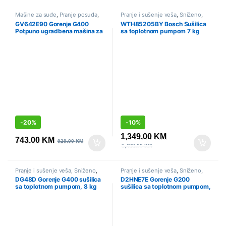
Mašine za suđe
,
Pranje posuđa
,
Pranje i sušenje veša
,
Sniženo
,
Sniženo
,
Ugradbene širine 60cm
Sušilice
GV642E90 Gorenje G400
WTH85205BY Bosch Sušilica
Potpuno ugradbena mašina za
sa toplotnom pumpom 7 kg
suđe Gorenje, 60 cm
-
20%
-
10%
1,349.00
KM
743.00
KM
929.00
KM
1,499.00
KM
Pranje i sušenje veša
,
Sniženo
,
Pranje i sušenje veša
,
Sniženo
,
Sušilice
Sušilice
DG48D Gorenje G400 sušilica
D2HNE7E Gorenje G200
sa toplotnom pumpom, 8 kg
sušilica sa toplotnom pumpom,
7 kg