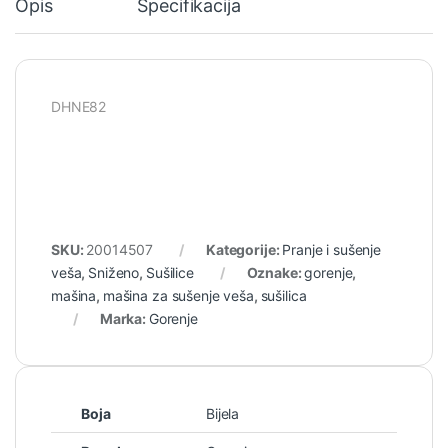
Opis
Specifikacija
DHNE82
SKU:
20014507
Kategorije:
Pranje i sušenje
veša
,
Sniženo
,
Sušilice
Oznake:
gorenje
,
mašina
,
mašina za sušenje veša
,
sušilica
Marka:
Gorenje
Boja
Bijela