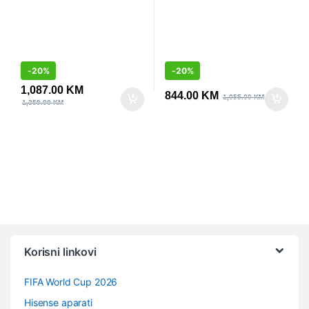
-
20%
-
20%
1,087.00
KM
844.00
KM
1,055.00
KM
1,359.00
KM
Vrtuljak robnih marki
Korisni linkovi
FIFA World Cup 2026
Hisense aparati