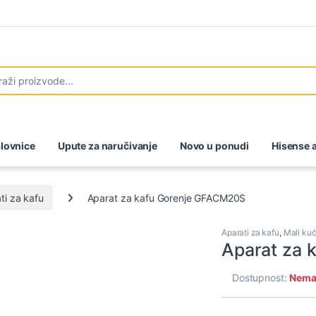
lovnice
Upute za naručivanje
Novo u ponudi
Hisense a
ti za kafu
Aparat za kafu Gorenje GFACM20S
Aparati za kafu
,
Mali kuć
Aparat za 
Dostupnost:
Nema 