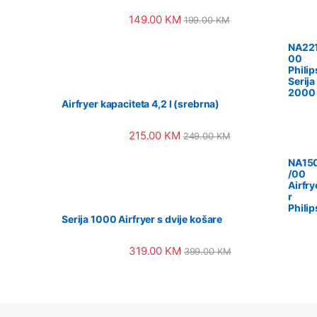
149.00
KM
199.00
KM
NA221
00
Philip
Serija
2000
Airfryer kapaciteta 4,2 l (srebrna)
215.00
KM
249.00
KM
NA15
/00
Airfry
r
Philip
Serija 1000 Airfryer s dvije košare
319.00
KM
399.00
KM