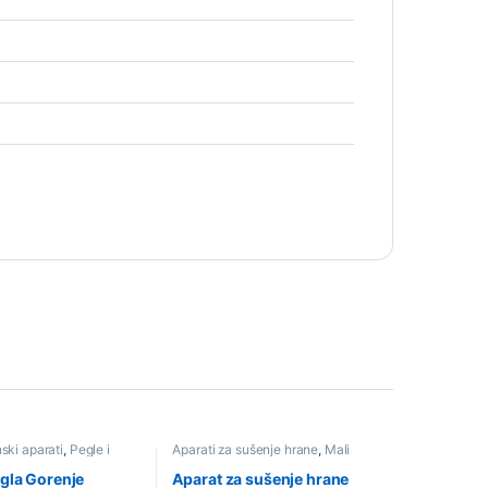
ski aparati
,
Pegle i
Aparati za sušenje hrane
,
Mali
ice
,
Sniženo
kućanski aparati
,
Sniženo
gla Gorenje
Aparat za sušenje hrane