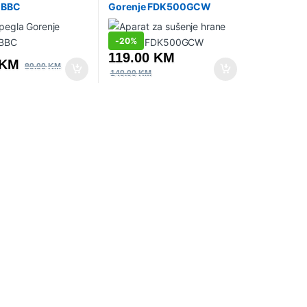
0BBC
Gorenje FDK500GCW
-
20%
119.00
KM
KM
89.00
KM
149.00
KM