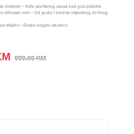
rola dodirom
– Kafa savršenog ukusa kad god poželite
oko efikasan mlin
– Od grubo i srednje mljevenog do finog
 za mlijeko
– Ekstra bogato iskustvo
KM
999.00
KM