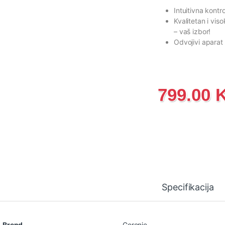
Intuitivna kont
Kvalitetan i vis
– vaš izbor!
Odvojivi aparat
799.00
Specifikacija
Brend
Gorenje