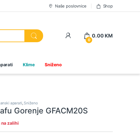
Naše poslovnice
Shop
0.00
KM
0
parati
Klime
Sniženo
anski aparati
,
Sniženo
kafu Gorenje GFACM20S
na zalihi