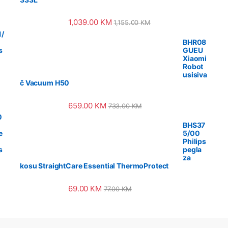
1,039.00
KM
1,155.00
KM
/
BHR08
s
GUEU
Xiaomi
Robot
usisiva
č Vacuum H50
659.00
KM
733.00
KM
0
BHS37
e
5/00
Philips
s
pegla
za
kosu StraightCare Essential ThermoProtect
69.00
KM
77.00
KM