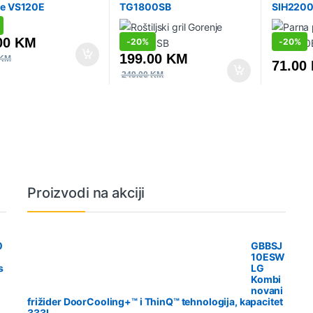
je VS120E
TG1800SB
SIH220
00
KM
-
20%
-
20%
199.00
KM
KM
71.00
249.00
KM
Proizvodi na akciji
0
GBBSJ
10ESW
s
LG
Kombi
novani
frižider DoorCooling+™ i ThinQ™ tehnologija, kapacitet
333L