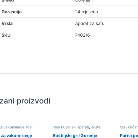
Garancija
24 mjeseca
Vrsta
Aparat za kafu
SKU
740216
zani proizvodi
za vakumiranje
,
Mali
Mali kućanski aparati
,
Roštilji i
Mali kućan
 aparati
,
Sniženo
kontaktni grilovi
,
Sniženo
parne stan
 za vakumiranje
Roštiljski gril Gorenje
Parna pe