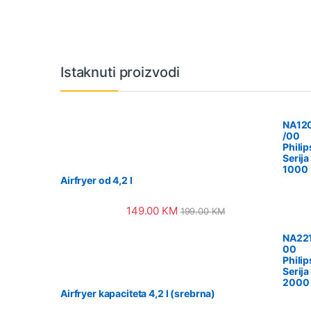
Vrtuljak robnih marki
Istaknuti proizvodi
NA12
/00
Philip
Serija
1000
Airfryer od 4,2 l
149.00
KM
199.00
KM
NA221
00
Philip
Serija
2000
Airfryer kapaciteta 4,2 l (srebrna)