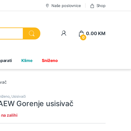
Naše poslovnice
Shop
0.00
KM
0
parati
Klime
Sniženo
ivač
niženo
,
Usisivači
EW Gorenje usisivač
na zalihi