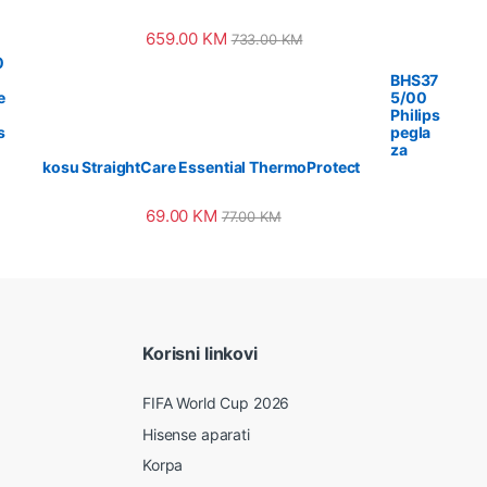
659.00
KM
733.00
KM
0
BHS37
e
5/00
Philips
s
pegla
za
kosu StraightCare Essential ThermoProtect
69.00
KM
77.00
KM
Korisni linkovi
FIFA World Cup 2026
Hisense aparati
Korpa