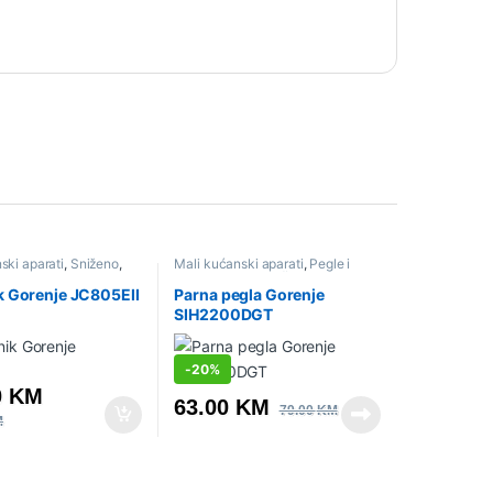
ski aparati
,
Sniženo
,
Mali kućanski aparati
,
Pegle i
 citrusete
parne stanice
,
Sniženo
k Gorenje JC805EII
Parna pegla Gorenje
SIH2200DGT
-
20%
0
KM
63.00
KM
79.00
KM
M