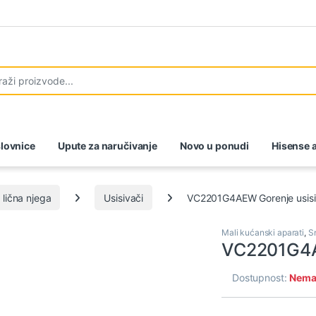
lovnice
Upute za naručivanje
Novo u ponudi
Hisense a
 lična njega
Usisivači
VC2201G4AEW Gorenje usis
Mali kućanski aparati
,
S
VC2201G4A
Dostupnost:
Nema 