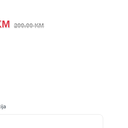
KM
299.00
KM
ija