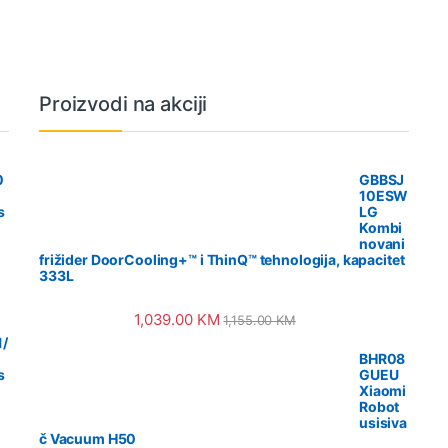
Proizvodi na akciji
0
GBBSJ
10ESW
s
LG
Kombi
novani
frižider DoorCooling+™ i ThinQ™ tehnologija, kapacitet
333L
1,039.00
KM
1,155.00
KM
/
BHR08
s
GUEU
Xiaomi
Robot
usisiva
č Vacuum H50