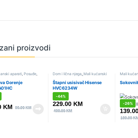
zani proizvodi
anski aparati
,
Posuđe
,
Dom i lična njega
,
Mali kućanski
Mali kućan
aparati
,
Sniženo
,
Štapni usisivači
Sokovnici i
va Gorenje
Štapni usisivač Hisense
Sokovni
01HC
HVC6234W
-
44%
229.00
KM
-
26%
0
KM
99.00
KM
139.0
409.00
KM
189.00
K