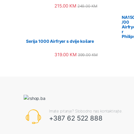
215.00
KM
249.00
KM
NA15
/00
Airfry
r
Philip
Serija 1000 Airfryer s dvije košare
319.00
KM
399.00
KM
Imate pitanje? Slobodno nas kontaktirajte.
+387 62 522 888