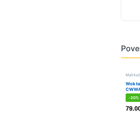
Pove
Mali kuć
Sniženo
Wok ta
CWWA
-
20%
79.0