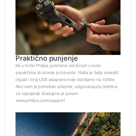
Praktično punjenje
Mi u tvrtki Philips potičemo održivost u svim
aspektima stvaranja proizvoda. Naša je želja smanjiti
otpad i broj USB adaptera koje stavljamo na tržište.
Ako vam je potreban adapter, odgovarajuća jedinica
za napajanje dostupna je putem:
www.philips.com/support