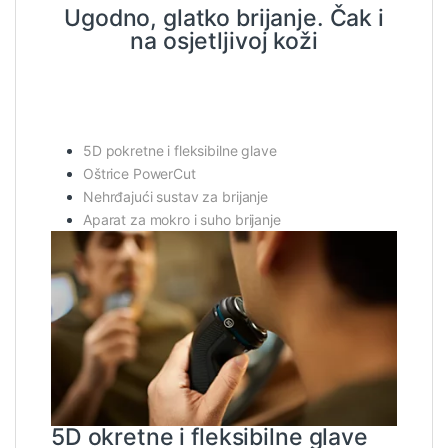
Ugodno, glatko brijanje. Čak i
na osjetljivoj koži
5D pokretne i fleksibilne glave
Oštrice PowerCut
Nehrđajući sustav za brijanje
Aparat za mokro i suho brijanje
5D okretne i fleksibilne glave