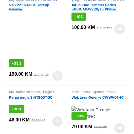
Usisivači
Sniženo
VC2222G4HBL Gorenje
All-in-One Trimmer Series
usisivač
5000, MG5920/15 Philips
-
10%
106.00
KM
118.00
KM
-
33%
199.00
KM
299.00
KM
Mali kućanski aparati
,
Pegle i
Mali kućanski aparati
,
Posuđe
,
parne stanice
,
Sniženo
Sniženo
Parna pegla SIH1800TQC
Wok tava Gorenje CWWA01HC
-
30%
-
20%
48.00
KM
69.00
KM
79.00
KM
99.00
KM