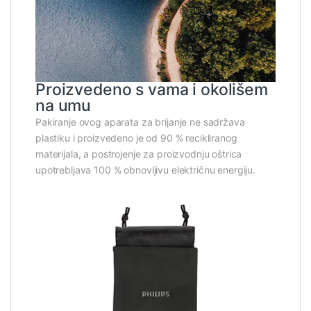
Proizvedeno s vama i okolišem
na umu
Pakiranje ovog aparata za brijanje ne sadržava
plastiku i proizvedeno je od 90 % recikliranog
materijala, a postrojenje za proizvodnju oštrica
upotrebljava 100 % obnovljivu električnu energiju.