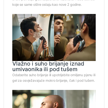
koje se same oštre ostaju kao nove 2 godine.
Vlažno i suho brijanje iznad
umivaonika ili pod tušem
Odaberite suho brijanje ili upotrijebite omiljenu pjenu ili
gel za osvježavajuće mokro brijanje, čak i pod tušem.