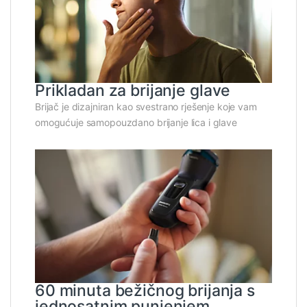
Prikladan za brijanje glave
Brijač je dizajniran kao svestrano rješenje koje vam
omogućuje samopouzdano brijanje lica i glave
60 minuta bežičnog brijanja s
jednosatnim punjenjem