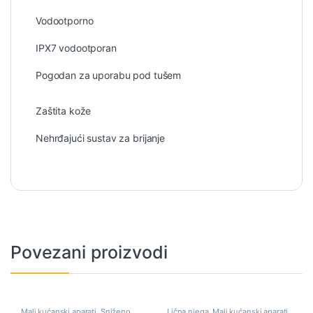
Vodootporno
IPX7 vodootporan
Pogodan za uporabu pod tušem
Zaštita kože
Nehrđajući sustav za brijanje
Povezani proizvodi
Mali kućanski aparati
,
Sniženo
,
Lična njega
,
Mali kućanski aparati
,