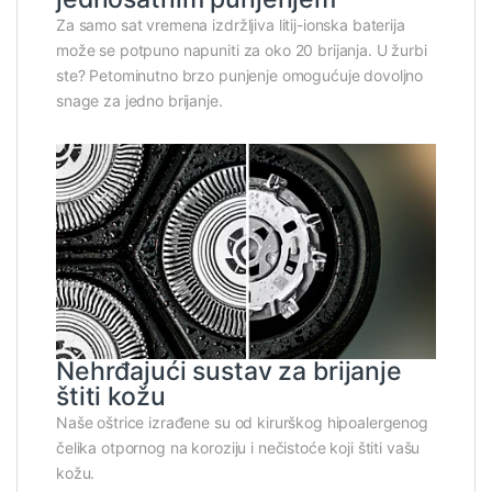
Za samo sat vremena izdržljiva litij-ionska baterija
može se potpuno napuniti za oko 20 brijanja. U žurbi
ste? Petominutno brzo punjenje omogućuje dovoljno
snage za jedno brijanje.
Nehrđajući sustav za brijanje
štiti kožu
Naše oštrice izrađene su od kirurškog hipoalergenog
čelika otpornog na koroziju i nečistoće koji štiti vašu
kožu.