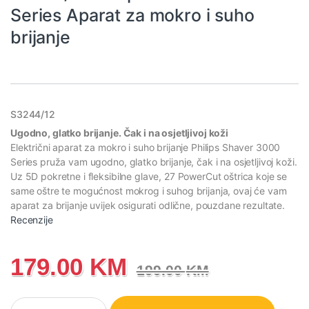
Series Aparat za mokro i suho
brijanje
S3244/12
Ugodno, glatko brijanje. Čak i na osjetljivoj koži
Električni aparat za mokro i suho brijanje Philips Shaver 3000
Series pruža vam ugodno, glatko brijanje, čak i na osjetljivoj koži.
Uz 5D pokretne i fleksibilne glave, 27 PowerCut oštrica koje se
same oštre te mogućnost mokrog i suhog brijanja, ovaj će vam
aparat za brijanje uvijek osigurati odlične, pouzdane rezultate.
Recenzije
179.00
KM
199.00
KM
S3244/12 Philips Shaver 3000 Series Aparat za mokro i suho brij