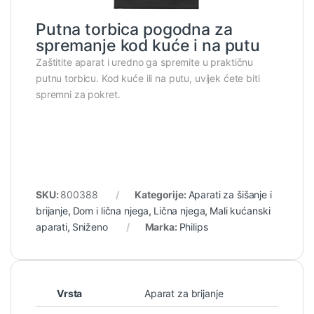
Putna torbica pogodna za
spremanje kod kuće i na putu
Zaštitite aparat i uredno ga spremite u praktičnu
putnu torbicu. Kod kuće ili na putu, uvijek ćete biti
spremni za pokret.
SKU:
800388
Kategorije:
Aparati za šišanje i
brijanje
,
Dom i lična njega
,
Lična njega
,
Mali kućanski
aparati
,
Sniženo
Marka:
Philips
Vrsta
Aparat za brijanje