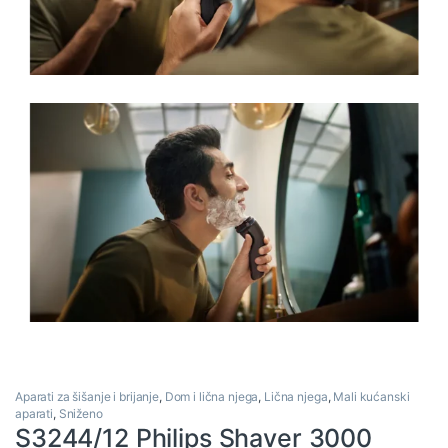
Aparati za šišanje i brijanje
,
Dom i lična njega
,
Lična njega
,
Mali kućanski
aparati
,
Sniženo
S3244/12 Philips Shaver 3000