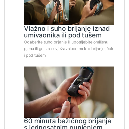
Vlažno i suho brijanje iznad
umivaonika ili pod tušem
Odaberite suho brijanje ili upotrijebite omiljenu
pjenu ili gel za osvježavajuće mokro brijanje, čak
i pod tušem.
60 minuta bežičnog brijanja
s jednosatnim punjenjem