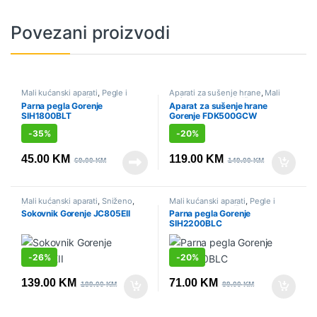
Povezani proizvodi
Mali kućanski aparati
,
Pegle i
Aparati za sušenje hrane
,
Mali
parne stanice
,
Sniženo
kućanski aparati
,
Sniženo
Parna pegla Gorenje
Aparat za sušenje hrane
SIH1800BLT
Gorenje FDK500GCW
-
35%
-
20%
45.00
KM
119.00
KM
69.00
KM
149.00
KM
Mali kućanski aparati
,
Sniženo
,
Mali kućanski aparati
,
Pegle i
Sokovnici i citrusete
parne stanice
,
Sniženo
Sokovnik Gorenje JC805EII
Parna pegla Gorenje
SIH2200BLC
-
26%
-
20%
139.00
KM
71.00
KM
189.00
KM
89.00
KM