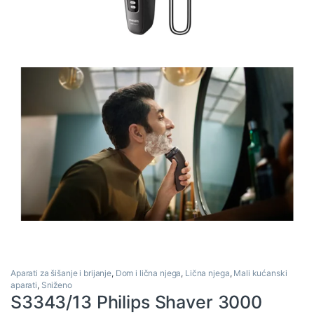
Aparati za šišanje i brijanje
,
Dom i lična njega
,
Lična njega
,
Mali kućanski
aparati
,
Sniženo
S3343/13 Philips Shaver 3000