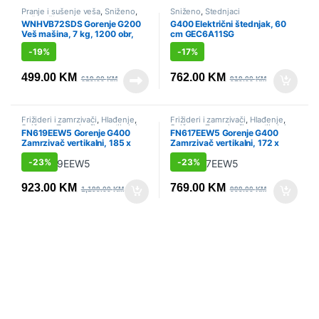
Pranje i sušenje veša
,
Sniženo
,
Sniženo
,
Štednjaci
Veš mašine
WNHVB72SDS Gorenje G200
G400 Električni štednjak, 60
Veš mašina, 7 kg, 1200 obr,
cm GEC6A11SG
Gorenje
-
19%
-
17%
499.00
KM
762.00
KM
619.00
KM
919.00
KM
Frižideri i zamrzivači
,
Hlađenje
,
Frižideri i zamrzivači
,
Hlađenje
,
Sniženo
,
Zamrzivači - vertikalni
Sniženo
,
Zamrzivači - vertikalni
FN619EEW5 Gorenje G400
FN617EEW5 Gorenje G400
Zamrzivač vertikalni, 185 x
Zamrzivač vertikalni, 172 x
59.5 x 66.3 cm
59.5 x 59 cm
-
23%
-
23%
923.00
KM
769.00
KM
1,199.00
KM
999.00
KM