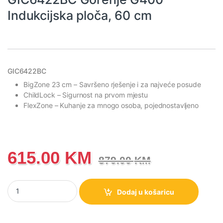
Indukcijska ploča, 60 cm
GIC6422BC
BigZone 23 cm
– Savršeno rješenje i za najveće posude
ChildLock
– Sigurnost na prvom mjestu
FlexZone
– Kuhanje za mnogo osoba, pojednostavljeno
615.00
KM
879.00
KM
GIC6422BC Gorenje G400 Indukcijska ploča, 60 cm količina
Dodaj u košaricu