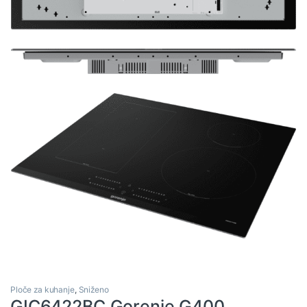
Ploče za kuhanje
,
Sniženo
GIC6422BC Gorenje G400