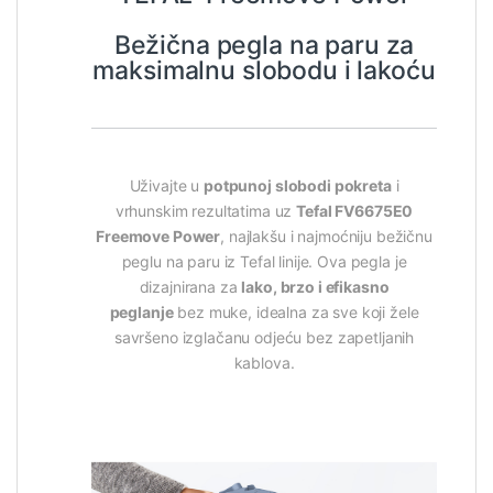
Bežična pegla na paru za
maksimalnu slobodu i lakoću
Uživajte u
potpunoj slobodi pokreta
i
vrhunskim rezultatima uz
Tefal FV6675E0
Freemove Power
, najlakšu i najmoćniju bežičnu
peglu na paru iz Tefal linije. Ova pegla je
dizajnirana za
lako, brzo i efikasno
peglanje
bez muke, idealna za sve koji žele
savršeno izglačanu odjeću bez zapetljanih
kablova.