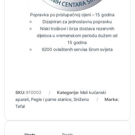
Popravka po pristupačnoj cijeni – 15 godina
Dizajniran za jednostavnu popravku
Niski troškovi i brza dostava rezervnih
dijelova u vremenskom periodu dužem od
15 godina
6200 ovlaštenih servisa širom svijeta
SKU:
910002
Kategorije:
Mali kućanski
aparati
,
Pegle i parne stanice
,
Sniženo
Marka:
Tefal
Vrsta
Pegla