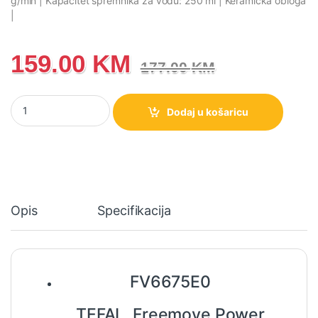
g/min | Kapacitet spremnika za vodu: 250 ml | Keramička obloga
|
159.00
KM
177.00
KM
FV6675E0 TEFAL bežična pegla na paru Freemove Power, 2600 W
Dodaj u košaricu
Opis
Specifikacija
FV6675E0
TEFAL Freemove Power