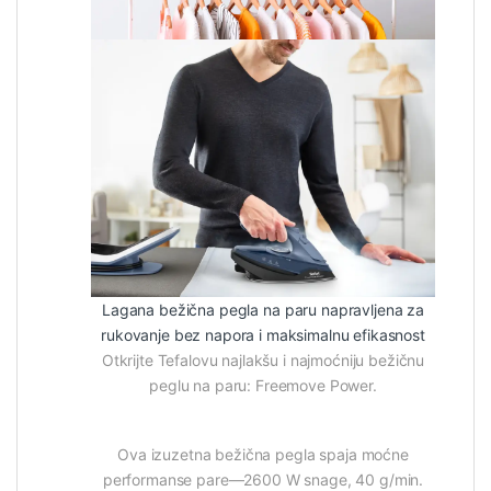
Lagana bežična pegla na paru napravljena za
rukovanje bez napora i maksimalnu efikasnost
Otkrijte Tefalovu najlakšu i najmoćniju bežičnu
peglu na paru: Freemove Power.
Ova izuzetna bežična pegla spaja moćne
performanse pare—2600 W snage, 40 g/min.