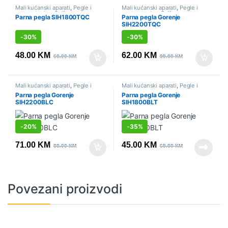
Mali kućanski aparati
,
Pegle i
Mali kućanski aparati
,
Pegle i
parne stanice
,
Sniženo
parne stanice
,
Sniženo
Parna pegla SIH1800TQC
Parna pegla Gorenje
SIH2200TQC
-
30%
-
30%
48.00
KM
62.00
KM
69.00
KM
89.00
KM
Mali kućanski aparati
,
Pegle i
Mali kućanski aparati
,
Pegle i
parne stanice
,
Sniženo
parne stanice
,
Sniženo
Parna pegla Gorenje
Parna pegla Gorenje
SIH2200BLC
SIH1800BLT
-
20%
-
35%
71.00
KM
45.00
KM
89.00
KM
69.00
KM
Povezani proizvodi