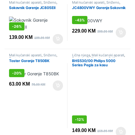
Mali kućanski aparati
,
Sniženo
,
Mali kućanski aparati
,
Sniženo
,
Sokovnici i citrusete
Sokovnici i citrusete
Sokovnik Gorenje JC805EII
JC4800VWY Gorenje Sokovnik
-
43%
-
26%
229.00
KM
399.00
KM
139.00
KM
189.00
KM
Mali kućanski aparati
,
Sniženo
,
Lična njega
,
Mali kućanski aparati
,
Tosteri
Pegle i uvijači za kosu
,
Sniženo
Toster Gorenje T850BK
BHS530/00 Philips 5000
Series Pegla za kosu
-
20%
63.00
KM
79.00
KM
-
12%
149.00
KM
169.00
KM