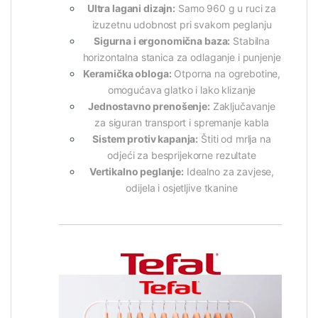
Ultra lagani dizajn:
Samo 960 g u ruci za
izuzetnu udobnost pri svakom peglanju
Sigurna i ergonomična baza:
Stabilna
horizontalna stanica za odlaganje i punjenje
Keramička obloga:
Otporna na ogrebotine,
omogućava glatko i lako klizanje
Jednostavno prenošenje:
Zaključavanje
za siguran transport i spremanje kabla
Sistem protiv kapanja:
Štiti od mrlja na
odjeći za besprijekorne rezultate
Vertikalno peglanje:
Idealno za zavjese,
odijela i osjetljive tkanine