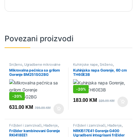
Povezani proizvodi
Sniženo
,
Ugradbene mikrovalne
Kuhinjske nape
,
Sniženo
,
pećnice
,
Ugradbeni aparati
Ugradbeni aparati
Mikrovalna pećnica sa grilom
Kuhinjska napa Gorenje, 60 cm
Gorenje BM251SG2BG
TH60E3B
-
20%
-
20%
183.00
KM
229.00
KM
631.00
KM
789.00
KM
Frižideri i zamrzivači
,
Hlađenje
,
Frižideri i zamrzivači
,
Hlađenje
,
Sniženo
,
Ugradbeni aparati
,
Sniženo
,
Ugradbeni aparati
,
Frižider kombinovani Gorenje
NRKI517E41 Gorenje G400
Ugradbeni frižideri
Ugradbeni frižideri
RKI418EE1
Ugradbeni integrisani frižider