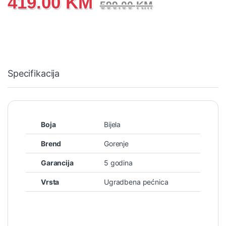
419.00
KM
599.00
KM
Specifikacija
Boja
Bijela
Brend
Gorenje
Garancija
5 godina
Vrsta
Ugradbena pećnica