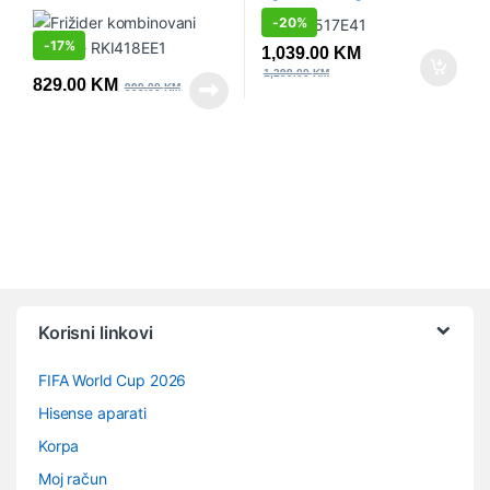
sa zamrzivačem, 177.2 x 54 x
-
20%
54.5 cm, Klizna baglama
-
17%
1,039.00
KM
1,299.00
KM
829.00
KM
999.00
KM
Vrtuljak robnih marki
Korisni linkovi
FIFA World Cup 2026
Hisense aparati
Korpa
Moj račun