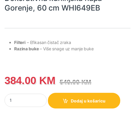
Gorenje, 60 cm WHI649EB
Filteri
– Efikasan čistač zraka
Razina buke
– Više snage uz manje buke
384.00
KM
549.00
KM
Dekorativna kuhinjska napa Gorenje, 60 cm WHI649EB količina
Dodaj u košaricu