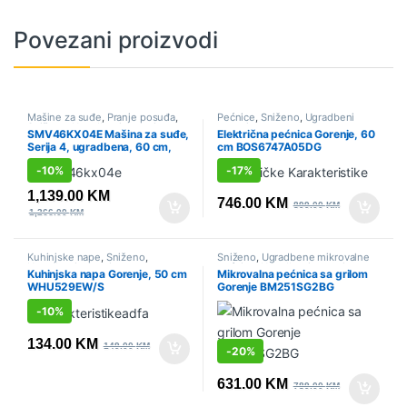
Povezani proizvodi
Mašine za suđe
,
Pranje posuđa
,
Pećnice
,
Sniženo
,
Ugradbeni
Sniženo
,
Ugradbeni aparati
aparati
SMV46KX04E Mašina za suđe,
Električna pećnica Gorenje, 60
Serija 4, ugradbena, 60 cm,
cm BOS6747A05DG
Bosch
-
10%
-
17%
1,139.00
KM
746.00
KM
899.00
KM
1,266.00
KM
Kuhinjske nape
,
Sniženo
,
Sniženo
,
Ugradbene mikrovalne
Ugradbeni aparati
pećnice
,
Ugradbeni aparati
Kuhinjska napa Gorenje, 50 cm
Mikrovalna pećnica sa grilom
WHU529EW/S
Gorenje BM251SG2BG
-
10%
134.00
KM
149.00
KM
-
20%
631.00
KM
789.00
KM