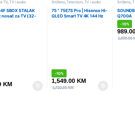
za TV
,
TV i audio
Sniženo
,
Televizori
,
TV i audio
Sniženo
,
T
soundbari
44F SBOX STALAK
75 ” 75E7S Pro | Hisense Hi-
SOUNDB
 nosač za TV (32-
QLED Smart TV 4K 144 Hz
Q700A
5kg/400×400)
-
10%
989.0
1,099.00
-
10%
1,549.00
KM
0
KM
1,722.00
KM