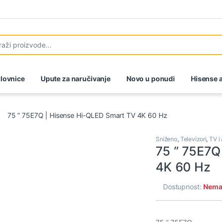
lovnice
Upute za naručivanje
Novo u ponudi
Hisense a
75 ” 75E7Q | Hisense Hi-QLED Smart TV 4K 60 Hz
Sniženo
,
Televizori
,
TV i
75 ” 75E7Q
4K 60 Hz
Dostupnost:
Nema 