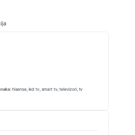
ija
naka:
hisense
,
led tv
,
smart tv
,
televizori
,
tv