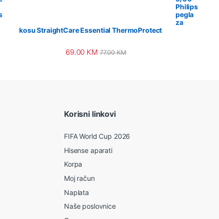
Philips
s
pegla
za
kosu StraightCare Essential ThermoProtect
69.00
KM
77.00
KM
Korisni linkovi
FIFA World Cup 2026
Hisense aparati
Korpa
Moj račun
Naplata
Naše poslovnice