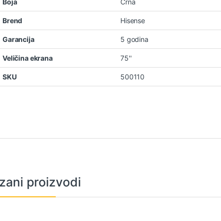
Boja
Crna
Brend
Hisense
Garancija
5 godina
Veličina ekrana
75''
SKU
500110
zani proizvodi