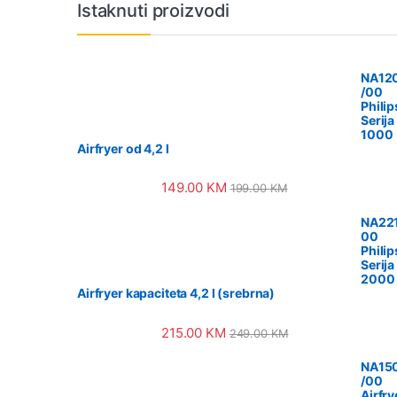
Vrtuljak robnih marki
Istaknuti proizvodi
NA12
/00
Philip
Serija
1000
Airfryer od 4,2 l
149.00
KM
199.00
KM
NA221
00
Philip
Serija
2000
Airfryer kapaciteta 4,2 l (srebrna)
215.00
KM
249.00
KM
NA15
/00
Airfry