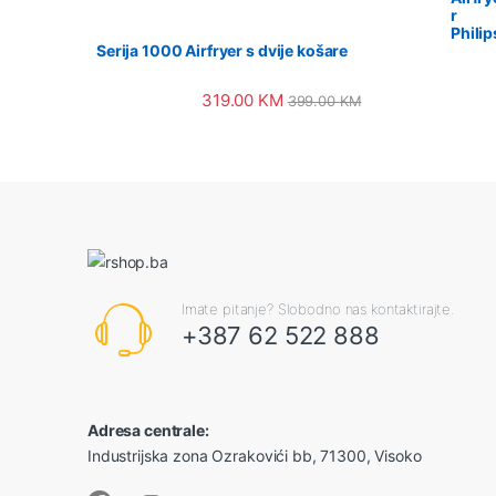
r
Philip
Serija 1000 Airfryer s dvije košare
319.00
KM
399.00
KM
Imate pitanje? Slobodno nas kontaktirajte.
+387 62 522 888
Adresa centrale:
Industrijska zona Ozrakovići bb, 71300, Visoko