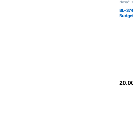
Nosači 
BL-37
Budget
75″/4
20.0