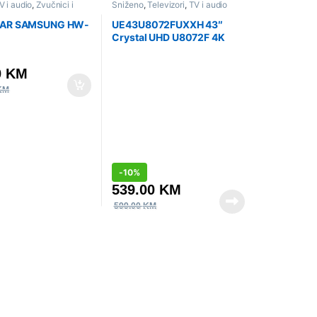
V i audio
,
Zvučnici i
Sniženo
,
Televizori
,
TV i audio
AR SAMSUNG HW-
UE43U8072FUXXH 43″
Crystal UHD U8072F 4K
Smart TV (2025)
0
KM
KM
-
10%
539.00
KM
599.00
KM