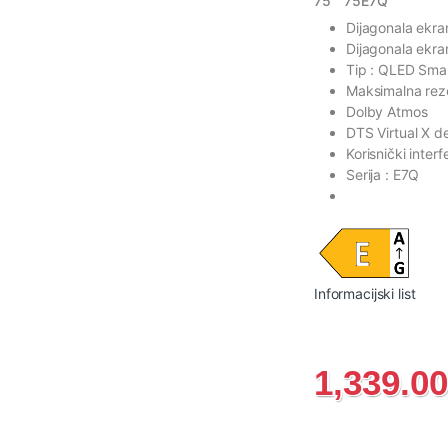
75 ” 75E7Q
Dijagonala ekran
Dijagonala ekra
Tip : QLED Sma
Maksimalna rez
Dolby Atmos
DTS Virtual X d
Korisnički inter
Serija : E7Q
Informacijski list
1,339.0