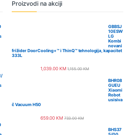
Proizvodi na akciji
0
GBBSJ
10ESW
s
LG
Kombi
novani
frižider DoorCooling+™ i ThinQ™ tehnologija, kapacitet
333L
1,039.00
KM
1,155.00
KM
/
BHR08
s
GUEU
Xiaomi
Robot
usisiva
č Vacuum H50
659.00
KM
733.00
KM
0
BHS37
e
5/00