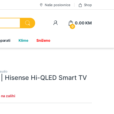
Naše poslovnice
Shop
0.00
KM
0
parati
Klime
Sniženo
 audio
 | Hisense Hi-QLED Smart TV
na zalihi