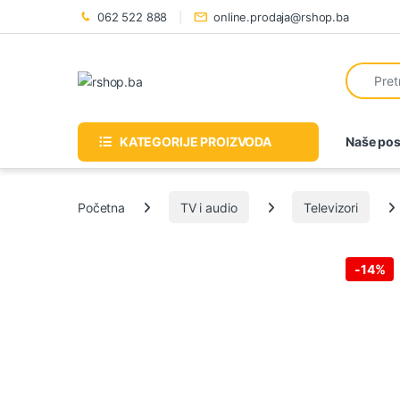
Preskoči na navigaciju
Preskoči na sadržaj
062 522 888
online.prodaja@rshop.ba
Tražiti:
KATEGORIJE PROIZVODA
Naše pos
Početna
TV i audio
Televizori
-
14%