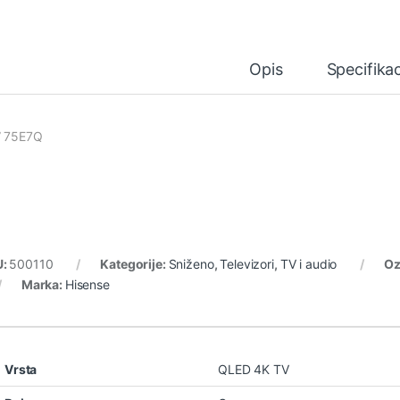
Opis
Specifikac
” 75E7Q
U:
500110
Kategorije:
Sniženo
,
Televizori
,
TV i audio
Oz
Marka:
Hisense
Vrsta
QLED 4K TV