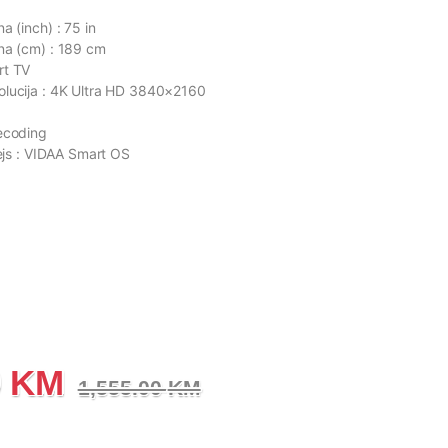
a (inch) : 75 in
na (cm) : 189 cm
rt TV
olucija : 4K Ultra HD 3840×2160
ecoding
fejs : VIDAA Smart OS
0
KM
1,555.00
KM