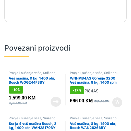
Povezani proizvodi
Pranje i sušenje veša
,
Sniženo
,
Pranje i sušenje veša
,
Sniženo
,
Veš mašine
Veš mašine
Veš mašina, 9 kg, 1400 obr,
WNHPI84AS Gorenje G200
Bosch WGG244F3BY
Veš mašina, 8 kg, 1400 rpm
-
10%
-
17%
1,599.00
KM
666.00
KM
799.00
KM
1,777.00
KM
Pranje i sušenje veša
,
Sniženo
,
Pranje i sušenje veša
,
Sniženo
,
Veš mašine
Veš mašine
Serija 4 veš mašina Bosch, 8
Veš mašina, 8 kg, 1400 obr,
kg, 1400 okr, WAN28170BY
Bosch WAN28266BY