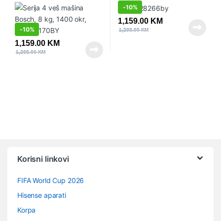
-
10%
1,159.00
KM
-
10%
1,288.00
KM
1,159.00
KM
1,288.00
KM
Vrtuljak robnih marki
Korisni linkovi
FIFA World Cup 2026
Hisense aparati
Korpa