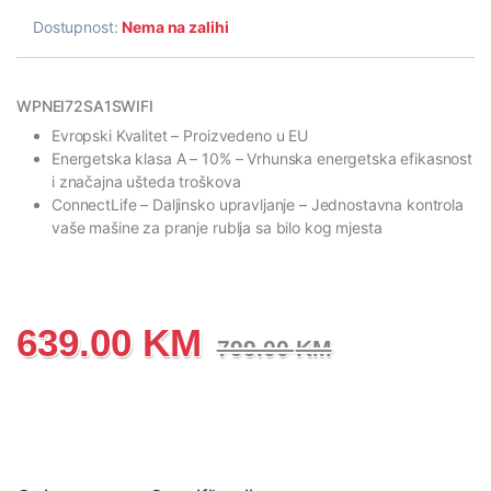
Dostupnost:
Nema na zalihi
WPNEI72SA1SWIFI
Evropski Kvalitet
– Proizvedeno u EU
Energetska klasa A
– 10% – Vrhunska energetska efikasnost
i značajna ušteda troškova
ConnectLife
– Daljinsko upravljanje – Jednostavna kontrola
vaše mašine za pranje rublja sa bilo kog mjesta
639.00
KM
799.00
KM