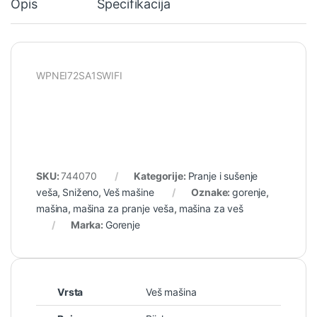
Opis
Specifikacija
WPNEI72SA1SWIFI
SKU:
744070
Kategorije:
Pranje i sušenje
veša
,
Sniženo
,
Veš mašine
Oznake:
gorenje
,
mašina
,
mašina za pranje veša
,
mašina za veš
Marka:
Gorenje
Vrsta
Veš mašina