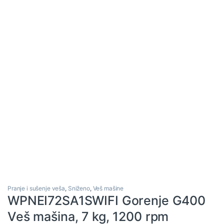
Pranje i sušenje veša
,
Sniženo
,
Veš mašine
WPNEI72SA1SWIFI Gorenje G400
Veš mašina, 7 kg, 1200 rpm