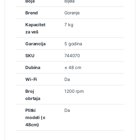
Boja
Bijela
Brend
Gorenje
Kapacitet
7 kg
za veš
Garancija
5 godina
SKU
744070
Dubina
≤ 48 cm
Wi-Fi
Da
Broj
1200 rpm
obrtaja
Plitki
Da
modeli (≤
48cm)