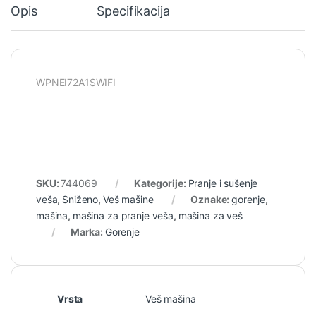
Opis
Specifikacija
WPNEI72A1SWIFI
SKU:
744069
Kategorije:
Pranje i sušenje
veša
,
Sniženo
,
Veš mašine
Oznake:
gorenje
,
mašina
,
mašina za pranje veša
,
mašina za veš
Marka:
Gorenje
Vrsta
Veš mašina