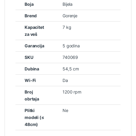
Boja
Bijela
Brend
Gorenje
Kapacitet
7 kg
za veš
Garancija
5 godina
SKU
740069
Dubina
54,5 cm
Wi-Fi
Da
Broj
1200 rpm
obrtaja
Plitki
Ne
modeli (≤
48cm)