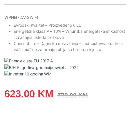
WPNEI72A1SWIFI
Evropski Kvalitet
– Proizvedeno u EU
Energetska klasa A
– 10% – Vrhunska energetska efikasnost
i značajna ušteda troškova
ConnectLife
– Daljinsko upravljanje – Jednostavna kontrola
vaše mašine za pranje rublja sa bilo kog mjesta
623.00
KM
779.00
KM