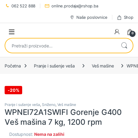
Preskoči na navigaciju
Preskoči na sadržaj
062 522 888
online.prodaja@rshop.ba
Naše poslovnice
Shop
0
Pretraži:
Početna
Pranje i sušenje veša
Veš mašine
WPNEI
-
20%
Pranje i sušenje veša
,
Sniženo
,
Veš mašine
WPNEI72A1SWIFI Gorenje G400
Veš mašina 7 kg, 1200 rpm
Dostupnost:
Nema na zalihi