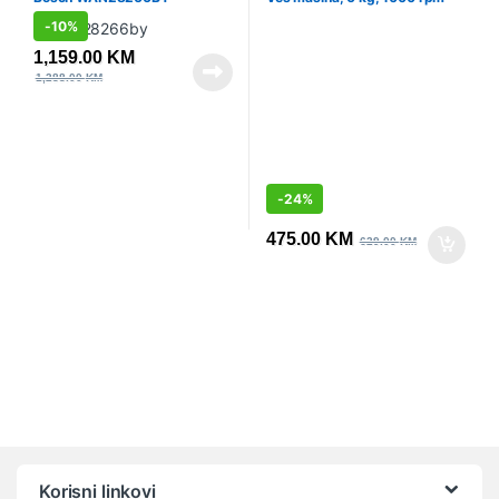
-
10%
1,159.00
KM
1,288.00
KM
-
24%
475.00
KM
629.00
KM
Vrtuljak robnih marki
Korisni linkovi