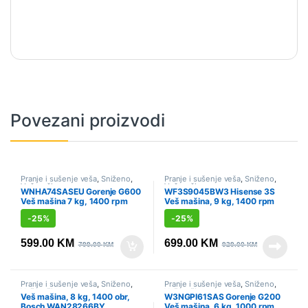
Povezani proizvodi
Pranje i sušenje veša
,
Sniženo
,
Pranje i sušenje veša
,
Sniženo
,
Veš mašine
Veš mašine
WNHA74SASEU Gorenje G600
WF3S9045BW3 Hisense 3S
Veš mašina 7 kg, 1400 rpm
Veš mašina, 9 kg, 1400 rpm
-
25%
-
25%
599.00
KM
699.00
KM
799.00
KM
929.00
KM
Pranje i sušenje veša
,
Sniženo
,
Pranje i sušenje veša
,
Sniženo
,
Veš mašine
Veš mašine
Veš mašina, 8 kg, 1400 obr,
W3NGPI61SAS Gorenje G200
Bosch WAN28266BY
Veš mašina, 6 kg, 1000 rpm