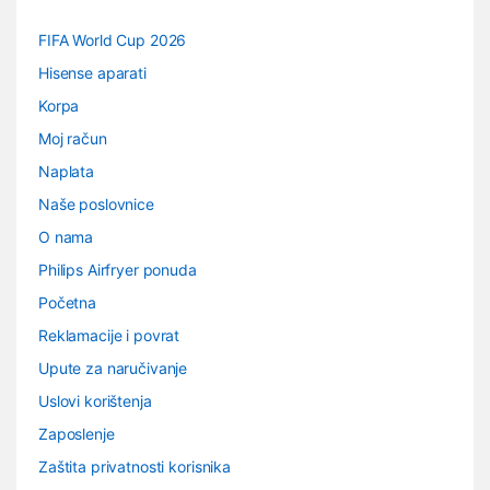
FIFA World Cup 2026
Hisense aparati
Korpa
Moj račun
Naplata
Naše poslovnice
O nama
Philips Airfryer ponuda
Početna
Reklamacije i povrat
Upute za naručivanje
Uslovi korištenja
Zaposlenje
Zaštita privatnosti korisnika