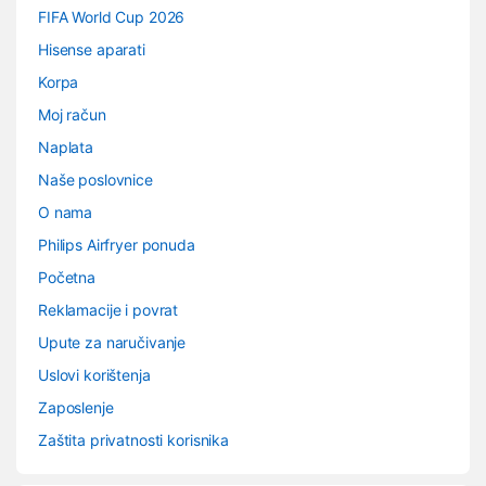
FIFA World Cup 2026
Hisense aparati
Korpa
Moj račun
Naplata
Naše poslovnice
O nama
Philips Airfryer ponuda
Početna
Reklamacije i povrat
Upute za naručivanje
Uslovi korištenja
Zaposlenje
Zaštita privatnosti korisnika