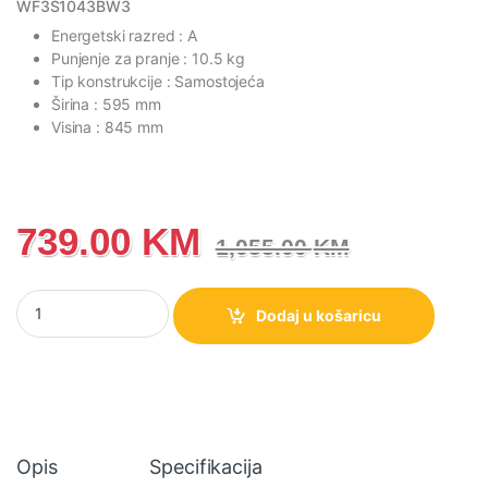
WF3S1043BW3
Energetski razred : A
Punjenje za pranje : 10.5 kg
Tip konstrukcije : Samostojeća
Širina : 595 mm
Visina : 845 mm
739.00
KM
1,055.00
KM
WF3S1043BW3 3S Veš mašina, 10.5 kg, 1400 rpm količina
Dodaj u košaricu
Opis
Specifikacija