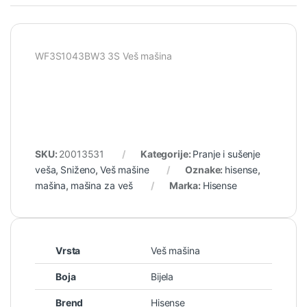
WF3S1043BW3 3S Veš mašina
SKU:
20013531
Kategorije:
Pranje i sušenje
veša
,
Sniženo
,
Veš mašine
Oznake:
hisense
,
mašina
,
mašina za veš
Marka:
Hisense
Vrsta
Veš mašina
Boja
Bijela
Brend
Hisense