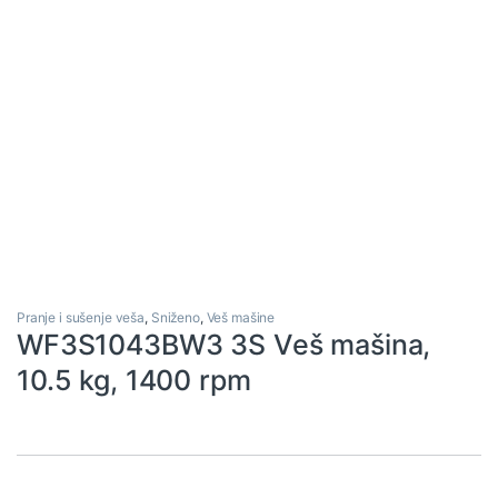
Pranje i sušenje veša
,
Sniženo
,
Veš mašine
WF3S1043BW3 3S Veš mašina,
10.5 kg, 1400 rpm