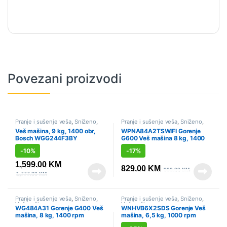
Povezani proizvodi
Pranje i sušenje veša
,
Sniženo
,
Pranje i sušenje veša
,
Sniženo
,
Veš mašine
Veš mašine
Veš mašina, 9 kg, 1400 obr,
WPNA84A2TSWIFI Gorenje
Bosch WGG244F3BY
G600 Veš mašina 8 kg, 1400
rpm
-
10%
-
17%
1,599.00
KM
829.00
KM
999.00
KM
1,777.00
KM
Pranje i sušenje veša
,
Sniženo
,
Pranje i sušenje veša
,
Sniženo
,
Veš mašine
Veš mašine
WG484A31 Gorenje G400 Veš
WNHVB6X2SDS Gorenje Veš
mašina, 8 kg, 1400 rpm
mašina, 6,5 kg, 1000 rpm