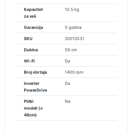
Kapacitet
10.5 kg
za veš
Garancija
5 godina
SKU
20013531
Dubina
59 cm
Wi-Fi
Da
Broj obrtaja
1400 rpm
Inverter
Da
PowerDrive
Plitki
Ne
modeli (≤
48cm)