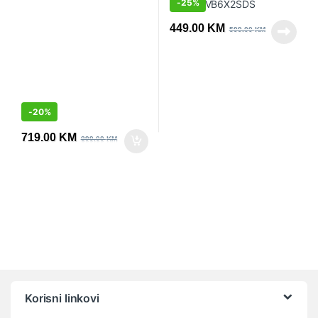
-
25%
449.00
KM
599.00
KM
-
20%
719.00
KM
899.00
KM
Vrtuljak robnih marki
Korisni linkovi