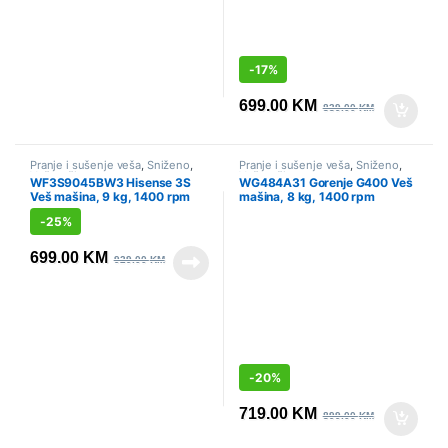
-
17%
699.00
KM
839.00
KM
Pranje i sušenje veša
,
Sniženo
,
Pranje i sušenje veša
,
Sniženo
,
Veš mašine
Veš mašine
WF3S9045BW3 Hisense 3S
WG484A31 Gorenje G400 Veš
Veš mašina, 9 kg, 1400 rpm
mašina, 8 kg, 1400 rpm
-
25%
699.00
KM
929.00
KM
-
20%
719.00
KM
899.00
KM