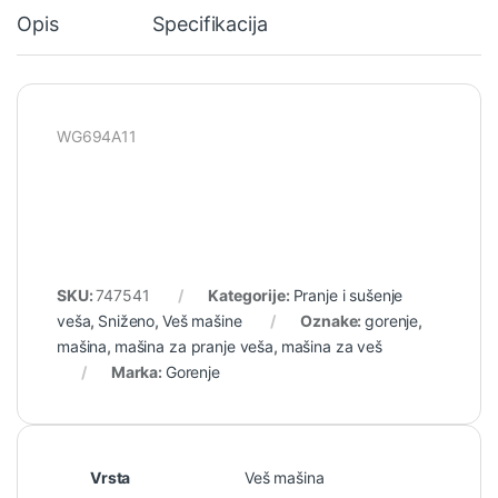
Opis
Specifikacija
WG694A11
SKU:
747541
Kategorije:
Pranje i sušenje
veša
,
Sniženo
,
Veš mašine
Oznake:
gorenje
,
mašina
,
mašina za pranje veša
,
mašina za veš
Marka:
Gorenje
Vrsta
Veš mašina