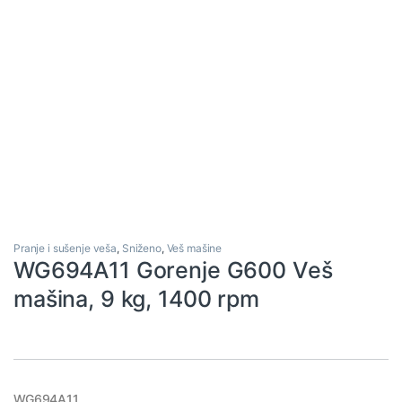
Pranje i sušenje veša
,
Sniženo
,
Veš mašine
WG694A11 Gorenje G600 Veš
mašina, 9 kg, 1400 rpm
WG694A11