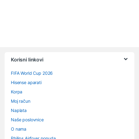
Vrtuljak robnih marki
Korisni linkovi
FIFA World Cup 2026
Hisense aparati
Korpa
Moj račun
Naplata
Naše poslovnice
O nama
Philips Airfryer ponuda