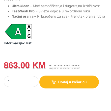
UltraClean
– Moć samočišćenja i dugotrajna izdržljivost
FastWash Pro
– Svježa odjeća u rekordnom roku
Načini pranja
– Prilagođeno za svaki trenutak pranja rublja
Informacijski list
863.00
KM
1,079.00
KM
WG694A11 Gorenje G600 Veš mašina, 9 kg, 1400 rpm količina
Dodaj u košaricu