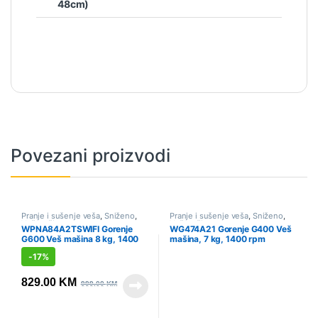
48cm)
Povezani proizvodi
Pranje i sušenje veša
,
Sniženo
,
Pranje i sušenje veša
,
Sniženo
,
Veš mašine
Veš mašine
WPNA84A2TSWIFI Gorenje
WG474A21 Gorenje G400 Veš
G600 Veš mašina 8 kg, 1400
mašina, 7 kg, 1400 rpm
rpm
-
17%
829.00
KM
999.00
KM