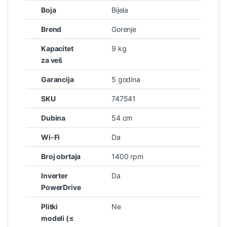
Boja
Bijela
Brend
Gorenje
Kapacitet
9 kg
za veš
Garancija
5 godina
SKU
747541
Dubina
54 cm
Wi-Fi
Da
Broj obrtaja
1400 rpm
Inverter
Da
PowerDrive
Plitki
Ne
modeli (≤