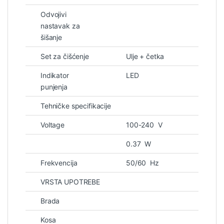
Odvojivi
nastavak za
šišanje
Set za čišćenje
Ulje + četka
Indikator
LED
punjenja
Tehničke specifikacije
Voltage
100-240 V
0.37 W
Frekvencija
50/60 Hz
VRSTA UPOTREBE
Brada
Kosa