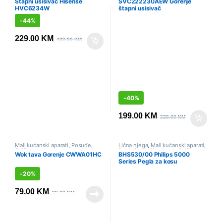
Štapni usisivač Hisense
SVC222230AEW Gorenje
HVC6234W
štapni usisivač
-
44%
229.00
KM
409.00
KM
-
40%
199.00
KM
329.00
KM
Mali kućanski aparati
,
Posuđe
,
Lična njega
,
Mali kućanski aparati
,
Sniženo
Pegle i uvijači za kosu
,
Sniženo
Wok tava Gorenje CWWA01HC
BHS530/00 Philips 5000
Series Pegla za kosu
-
20%
79.00
KM
99.00
KM