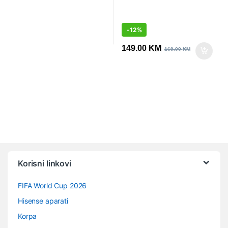
-
12%
149.00
KM
169.00
KM
Vrtuljak robnih marki
Korisni linkovi
FIFA World Cup 2026
Hisense aparati
Korpa