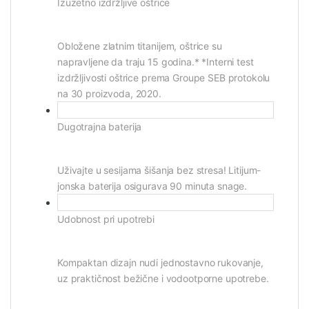
Izuzetno izdržljive oštrice
Obložene zlatnim titanijem, oštrice su
napravljene da traju 15 godina.* *Interni test
izdržljivosti oštrice prema Groupe SEB protokolu
na 30 proizvoda, 2020.
Dugotrajna baterija
Uživajte u sesijama šišanja bez stresa! Litijum-
jonska baterija osigurava 90 minuta snage.
Udobnost pri upotrebi
Kompaktan dizajn nudi jednostavno rukovanje,
uz praktičnost bežične i vodootporne upotrebe.