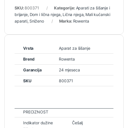
SKU:
800371
Kategorije:
Aparati za šišanje i
brijanje
,
Dom i lična njega
,
Lična njega
,
Mali kućanski
aparati
,
Sniženo
Marka:
Rowenta
Vrsta
Aparat za šišanje
Brend
Rowenta
Garancija
24 mjeseca
SKU
800371
PRECIZNOST
Indikator dužine
Češalj