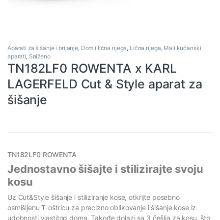
Aparati za šišanje i brijanje
,
Dom i lična njega
,
Lična njega
,
Mali kućanski
aparati
,
Sniženo
TN182LF0 ROWENTA x KARL
LAGERFELD Cut & Style aparat za
šišanje
TN182LF0 ROWENTA
Jednostavno šišajte i stilizirajte svoju
kosu
Uz Cut&Style šišanje i stiliziranje kose, otkrijte posebno
osmišljenu T-oštricu za precizno oblikovanje i šišanje kose iz
udobnosti vlastitog doma. Takođe dolazi sa 3 češlja za kosu, što