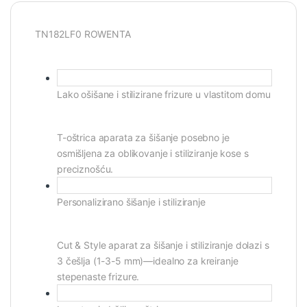
TN182LF0 ROWENTA
Lako ošišane i stilizirane frizure u vlastitom domu
T-oštrica aparata za šišanje posebno je
osmišljena za oblikovanje i stiliziranje kose s
preciznošću.
Personalizirano šišanje i stiliziranje
Cut & Style aparat za šišanje i stiliziranje dolazi s
3 češlja (1-3-5 mm)—idealno za kreiranje
stepenaste frizure.