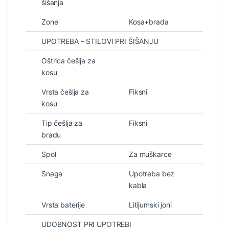
šišanja
Zone
Kosa+brada
UPOTREBA – STILOVI PRI ŠIŠANJU
Oštrica češlja za
kosu
Vrsta češlja za
Fiksni
kosu
Tip češlja za
Fiksni
bradu
Spol
Za muškarce
Snaga
Upotreba bez
kabla
Vrsta baterije
Litijumski joni
UDOBNOST PRI UPOTREBI