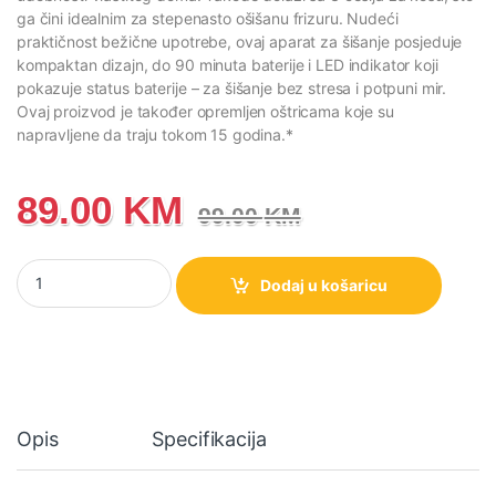
ga čini idealnim za stepenasto ošišanu frizuru. Nudeći
praktičnost bežične upotrebe, ovaj aparat za šišanje posjeduje
kompaktan dizajn, do 90 minuta baterije i LED indikator koji
pokazuje status baterije – za šišanje bez stresa i potpuni mir.
Ovaj proizvod je također opremljen oštricama koje su
napravljene da traju tokom 15 godina.*
89.00
KM
99.00
KM
TN182LF0 ROWENTA x KARL LAGERFELD Cut & Style aparat za šiš
Dodaj u košaricu
Opis
Specifikacija