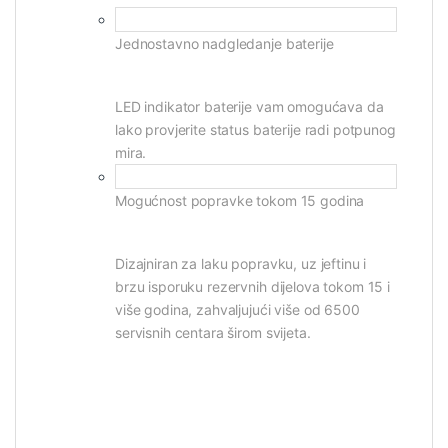
Jednostavno nadgledanje baterije
LED indikator baterije vam omogućava da
lako provjerite status baterije radi potpunog
mira.
Mogućnost popravke tokom 15 godina
Dizajniran za laku popravku, uz jeftinu i
brzu isporuku rezervnih dijelova tokom 15 i
više godina, zahvaljujući više od 6500
servisnih centara širom svijeta.