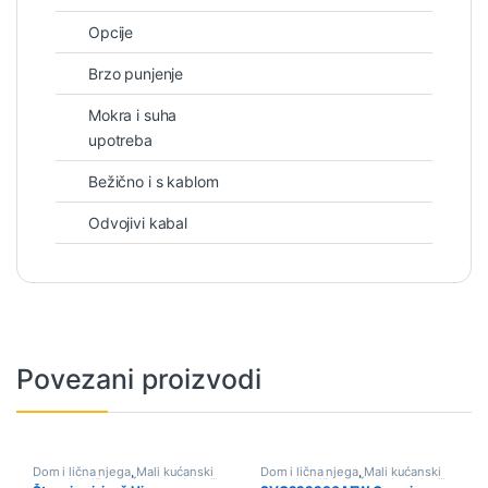
Opcije
Brzo punjenje
Mokra i suha
upotreba
Bežično i s kablom
Odvojivi kabal
Povezani proizvodi
Dom i lična njega
,
Mali kućanski
Dom i lična njega
,
Mali kućanski
aparati
,
Sniženo
,
Štapni usisivači
aparati
,
Sniženo
,
Štapni usisivači