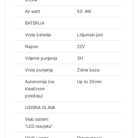
Air watt
50 AW
BATERIJA
Vrsta baterije
Litijumski joni
Napon
22V
Vrijeme punjenja
3H
Vrsta punjenja
Zidna baza
Autonomija (na
Up to 35min
klasičnom
položaju)
USISNA GLAVA
Visio sistem:
“LED rasvjeta”
Oblik usisne
Pravougaoni