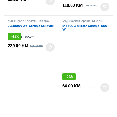
119.00
KM
149.00
KM
Mali kućanski aparati
,
Sniženo
,
Mali kućanski aparati
,
Mikseri
,
Sokovnici i citrusete
Sniženo
JC4800VWY Gorenje Sokovnik
M550DC Mikser Gorenje, 550
W
-
43%
229.00
KM
399.00
KM
-
26%
66.00
KM
89.00
KM