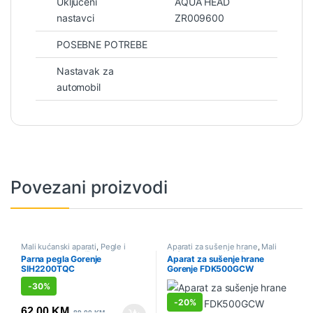
Uključeni
AQUA HEAD
nastavci
ZR009600
POSEBNE POTREBE
Nastavak za
automobil
Povezani proizvodi
Mali kućanski aparati
,
Pegle i
Aparati za sušenje hrane
,
Mali
parne stanice
,
Sniženo
kućanski aparati
,
Sniženo
Parna pegla Gorenje
Aparat za sušenje hrane
SIH2200TQC
Gorenje FDK500GCW
-
30%
-
20%
62.00
KM
89.00
KM