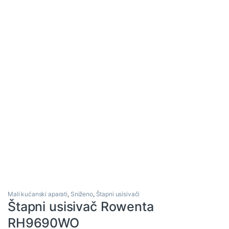
Mali kućanski aparati
,
Sniženo
,
Štapni usisivači
Štapni usisivač Rowenta
RH9690WO