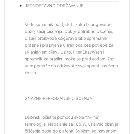
JEDNOSTAVNO ODRŽAVANJE
Veliki spremnik od 0,55 L, kako bi odgovarao
dužoj sesiji čišćenja. Dok je potrebno čišćenje,
dizajn proizvoda osigurava lako spremanje
prašine i pražnjenje u tren oka bez potrebe za
uklanjanjem cijevi. Uz to, filter EasyWash i
spremnik za prašinu može se prati vodom, što
vam pomaže da održavate svoj aparat savršeno
čistim.
SNAŽNE PERFOMANSE ČIŠĆENJA
Dubinski očistite pomoću svoje “in-line”
tehnologije: Napajanje sa 185 W, usisivač obavlja
čišćenja poda do plafona. Svojom jedinstvenom