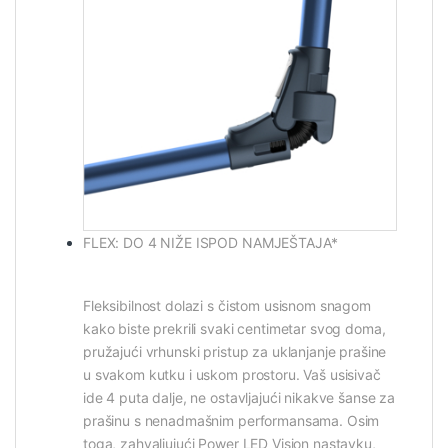
FLEX: DO 4 NIŽE ISPOD NAMJEŠTAJA*
Fleksibilnost dolazi s čistom usisnom snagom
kako biste prekrili svaki centimetar svog doma,
pružajući vrhunski pristup za uklanjanje prašine
u svakom kutku i uskom prostoru. Vaš usisivač
ide 4 puta dalje, ne ostavljajući nikakve šanse za
prašinu s nenadmašnim performansama. Osim
toga, zahvaljujući Power LED Vision nastavku,